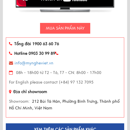
MUA SẢN PHẨM NÀY
Tổng đài 1900 63 60 76
Hotline 0903 30 99 89
info@myngheviet.vn
08h - 18h00 từ T2 - T6, T7 - CN: 8h00 - 17h00
For English please contact (+84) 97 132 7095
Địa chỉ showroom
Showroom:
212 Bùi Tá Hán, Phường Bình Trưng, Thành phố
Hồ Chí Minh, Việt Nam
XEM THÊM CÁC SẢN PHẨM KHÁC