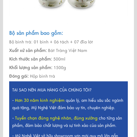
Bộ sản phẩm bao gồm:
Bộ bình trà: 01 bình + 06 tách + 07 đĩa lót
Xuất xứ sản phẩm:
Bát Tràng Việt Nam
Kích thước sản phẩm:
500ml
Khối lượng sản phẩm:
1500g
Đóng gói:
Hộp bình trà
TẠI SAO NÊN MUA HÀNG CỦA CHÚNG TÔI?
Hơn 30 năm kinh nghiệm
-
quản lý, am hiểu sâu sắc ngành
quà tặng, Mỹ Nghệ Việt đảm bảo uy tín, chuyên nghiệp.
Tuyển chọn đúng nghệ nhân, đúng xưởng
-
cho từng sản
phẩm, đảm bảo chất lượng và sự tinh xảo của sản phẩm.
- Mỹ Nghệ Việt sở hữu showroom sơn mài quy mô lớn gần