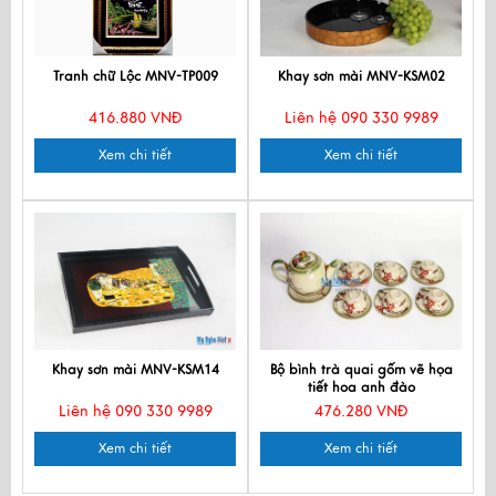
Tranh chữ Lộc MNV-TP009
Khay sơn mài MNV-KSM02
416.880 VNĐ
Liên hệ 090 330 9989
Xem chi tiết
Xem chi tiết
Khay sơn mài MNV-KSM14
Bộ bình trà quai gốm vẽ họa
tiết hoa anh đào
Liên hệ 090 330 9989
476.280 VNĐ
Xem chi tiết
Xem chi tiết