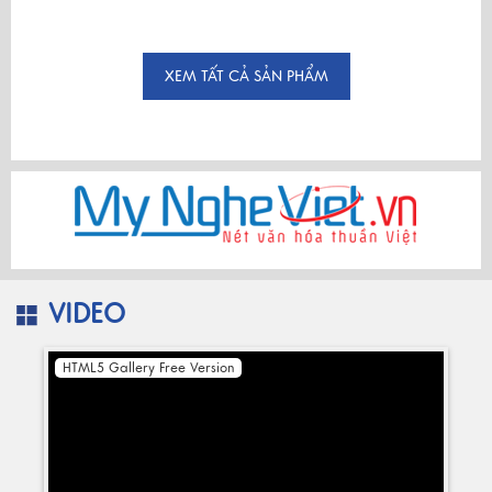
XEM TẤT CẢ SẢN PHẨM
VIDEO
HTML5 Gallery Free Version