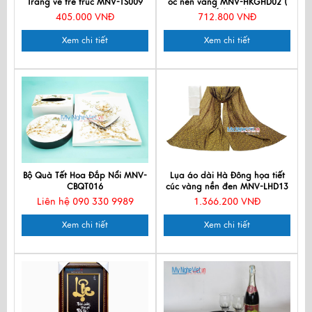
Trắng vẽ tre trúc MNV-TS009
ốc nền vàng MNV-HKGHD02 (
Hết hàng)
405.000 VNĐ
712.800 VNĐ
Xem chi tiết
Xem chi tiết
Bộ Quà Tết Hoa Đắp Nổi MNV-
Lụa áo dài Hà Đông họa tiết
CBQT016
cúc vàng nền đen MNV-LHD13
Liên hệ 090 330 9989
1.366.200 VNĐ
Xem chi tiết
Xem chi tiết