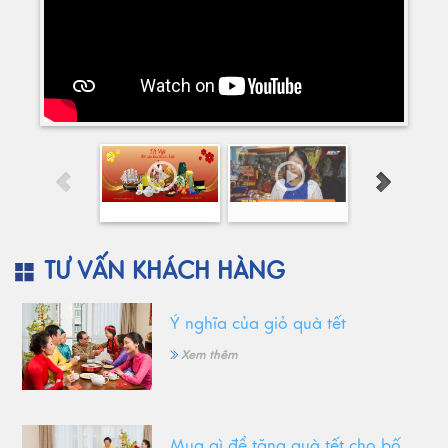
TƯ VẤN KHÁCH HÀNG
Ý nghĩa của giỏ quà tết
Xem thêm
Mua gì để tặng quà tết cho bố