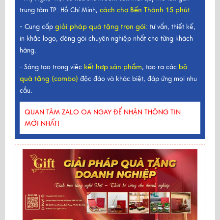
cách chợ Bến Thành 15 phút.
trung tâm TP. Hồ Chí Minh,
-
giải pháp quà tặng trọn gói
:
Cung cấp
tư vấn, thiết kế,
in khắc logo, đóng gói chuyên nghiệp nhất cho từng khách
hàng.
kết hợp sản phẩm
bộ
- Sáng tạo trong việc
, tạo ra các
quà tặng (combo)
độc đáo và khác biệt, đáp ứng mọi nhu
cầu.
QUAN TÂM ZALO OA NGAY ĐỂ NHẬN THÔNG TIN
MỚI NHẤT!