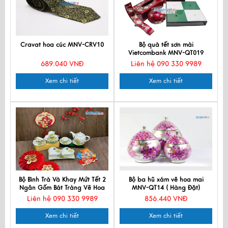
Cravat hoa cúc MNV-CRV10
Bộ quà tết sơn mài
Vietcombank MNV-QT019
689.040 VNĐ
Liên hệ 090 330 9989
Xem chi tiết
Xem chi tiết
Bộ Bình Trà Và Khay Mứt Tết 2
Bộ ba hũ xám vẽ hoa mai
Ngăn Gốm Bát Tràng Vẽ Hoa
MNV-QT14 ( Hàng Đặt)
Sen Vàng
Liên hệ 090 330 9989
856.440 VNĐ
Xem chi tiết
Xem chi tiết