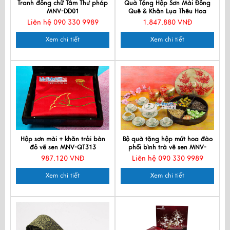
Tranh đồng chữ Tâm Thư pháp
Quà Tặng Hộp Sơn Mài Đồng
MNV-DD01
Quê & Khăn Lụa Thêu Hoa
CBMNV-LNL45180.1
Liên hệ 090 330 9989
1.847.880 VNĐ
Xem chi tiết
Xem chi tiết
Hộp sơn mài + khăn trải bàn
Bộ quà tặng hộp mứt hoa đào
đỏ vẽ sen MNV-QT313
phối bình trà vẽ sen MNV-
QT68-529-1
987.120 VNĐ
Liên hệ 090 330 9989
Xem chi tiết
Xem chi tiết