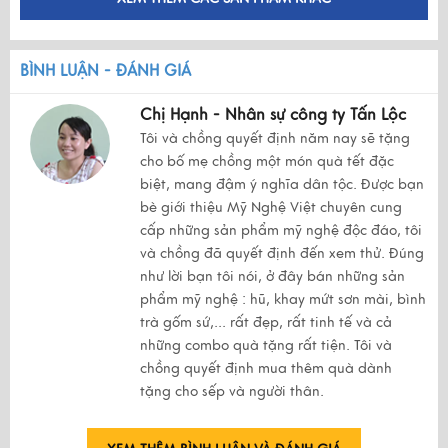
BÌNH LUẬN - ĐÁNH GIÁ
Chị Hạnh - Nhân sự công ty Tấn Lộc
Tôi và chồng quyết định năm nay sẽ tặng
cho bố mẹ chồng một món quà tết đặc
biệt, mang đậm ý nghĩa dân tộc. Được bạn
bè giới thiệu Mỹ Nghệ Việt chuyên cung
cấp những sản phẩm mỹ nghệ độc đáo, tôi
và chồng đã quyết định đến xem thử. Đúng
như lời bạn tôi nói, ở đây bán những sản
phẩm mỹ nghệ : hũ, khay mứt sơn mài, bình
trà gốm sứ,... rất đẹp, rất tinh tế và cả
những combo quà tặng rất tiện. Tôi và
chồng quyết định mua thêm quà dành
tặng cho sếp và người thân.