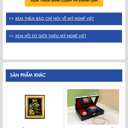
XEM THÊM BÌNH LUẬN VÀ ĐÁNH GIÁ
>>
XEM THÊM BÁO CHÍ NÓI VỀ MỸ NGHỆ VIỆT
>>
XEM HỒ SƠ GIỚI THIỆU MỸ NGHỆ VIỆT
SẢN PHẨM KHÁC