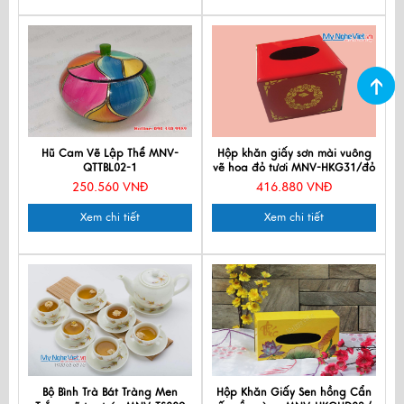
Hũ Cam Vẽ Lập Thể MNV-
Hộp khăn giấy sơn mài vuông
QTTBL02-1
vẽ hoa đỏ tươi MNV-HKG31/đỏ
tươi
250.560 VNĐ
416.880 VNĐ
Xem chi tiết
Xem chi tiết
Bộ Bình Trà Bát Tràng Men
Hộp Khăn Giấy Sen hồng Cẩn