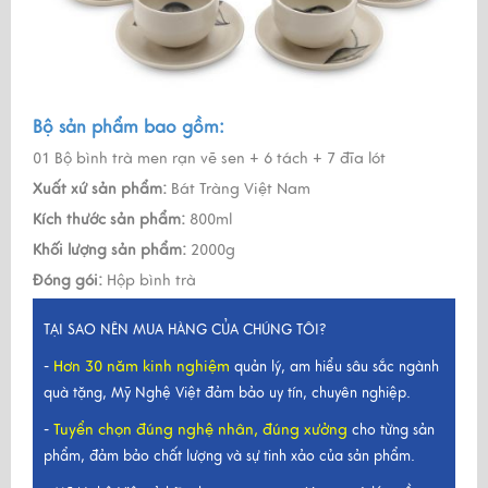
Bộ sản phẩm bao gồm:
01 Bộ bình trà men rạn vẽ sen + 6 tách + 7 đĩa lót
Xuất xứ sản phẩm:
Bát Tràng Việt Nam
Kích thước sản phẩm:
800ml
Khối lượng sản phẩm:
2000g
Đóng gói:
Hộp bình trà
TẠI SAO NÊN MUA HÀNG CỦA CHÚNG TÔI?
Hơn 30 năm kinh nghiệm
-
quản lý, am hiểu sâu sắc ngành
quà tặng, Mỹ Nghệ Việt đảm bảo uy tín, chuyên nghiệp.
Tuyển chọn đúng nghệ nhân, đúng xưởng
-
cho từng sản
phẩm, đảm bảo chất lượng và sự tinh xảo của sản phẩm.