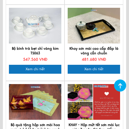
Bộ bình trà bẹt chỉ vàng kim
Khay sơn mài cao cấp đắp lá
TS063
vàng cẩn chuồn
35x24cmx3.5cm KSM323
547.560 VNĐ
481.680 VNĐ
Xem chi tiết
Xem chi tiết
Bộ quà tặng hộp sơn mài hoa
KHAY - Hộp mứt tết sơn mài lục