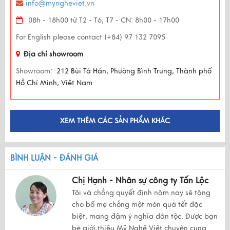
info@myngheviet.vn
08h - 18h00 từ T2 - T6, T7 - CN: 8h00 - 17h00
For English please contact (+84) 97 132 7095
Địa chỉ showroom
Showroom:
212 Bùi Tá Hán, Phường Bình Trưng, Thành phố
Hồ Chí Minh, Việt Nam
XEM THÊM CÁC SẢN PHẨM KHÁC
BÌNH LUẬN - ĐÁNH GIÁ
Chị Hạnh - Nhân sự công ty Tấn Lộc
Tôi và chồng quyết định năm nay sẽ tặng
cho bố mẹ chồng một món quà tết đặc
biệt, mang đậm ý nghĩa dân tộc. Được bạn
bè giới thiệu Mỹ Nghệ Việt chuyên cung