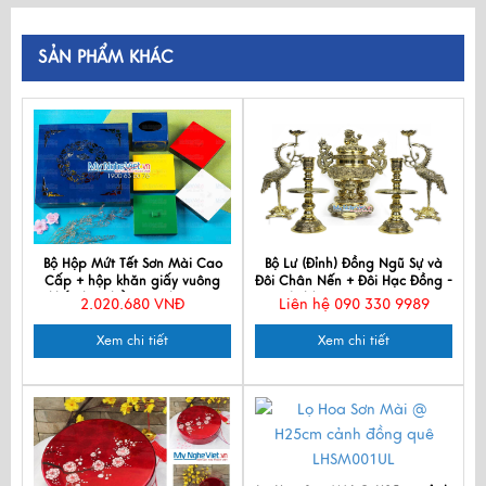
SẢN PHẨM KHÁC
Bộ Hộp Mứt Tết Sơn Mài Cao
Bộ Lư (Đỉnh) Đồng Ngũ Sự và
Cấp + hộp khăn giấy vuông
Đôi Chân Nến + Đôi Hạc Đồng -
khắc hoa hồng xanh MNV-
Bộ thờ cúng MNV-DD20
2.020.680 VNĐ
Liên hệ 090 330 9989
QT005
Xem chi tiết
Xem chi tiết