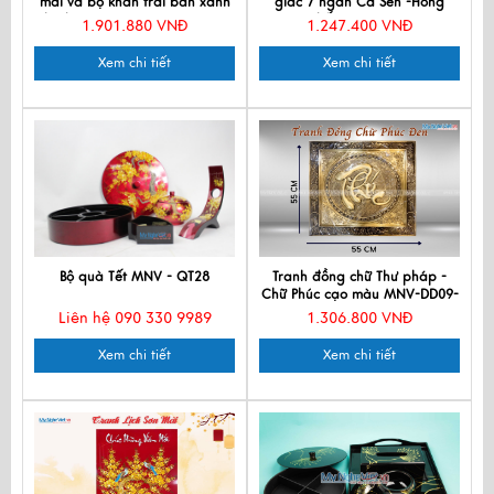
mai và bộ khăn trải bàn xanh
giác 7 ngăn Cá Sen -Hồng
lá thêu sen CBMNV-KLTB11.4
phấn QTTB-CS-6
1.901.880 VNĐ
1.247.400 VNĐ
Xem chi tiết
Xem chi tiết
Bộ quà Tết MNV - QT28
Tranh đồng chữ Thư pháp -
Chữ Phúc cạo màu MNV-DD09-
3
Liên hệ 090 330 9989
1.306.800 VNĐ
Xem chi tiết
Xem chi tiết