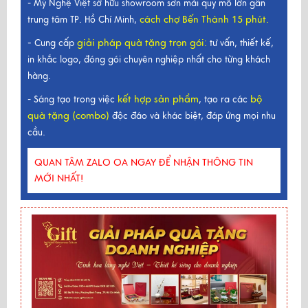
- Mỹ Nghệ Việt sở hữu showroom sơn mài quy mô lớn gần
cách chợ Bến Thành 15 phút.
trung tâm TP. Hồ Chí Minh,
-
giải pháp quà tặng trọn gói
:
Cung cấp
tư vấn, thiết kế,
in khắc logo, đóng gói chuyên nghiệp nhất cho từng khách
hàng.
kết hợp sản phẩm
bộ
- Sáng tạo trong việc
, tạo ra các
quà tặng (combo)
độc đáo và khác biệt, đáp ứng mọi nhu
cầu.
QUAN TÂM ZALO OA NGAY ĐỂ NHẬN THÔNG TIN
MỚI NHẤT!