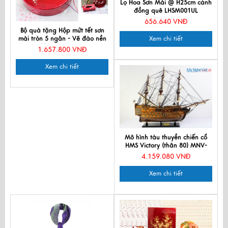
Lọ Hoa Sơn Mài @ H25cm cảnh
đồng quê LHSM001UL
656.640 VNĐ
Bộ quà tặng Hộp mứt tết sơn
mài tròn 5 ngăn - Vẽ đào nền
Xem chi tiết
đỏ QTTBLT-Da-3
1.657.800 VNĐ
Xem chi tiết
Mô hình tàu thuyền chiến cổ
HMS Victory (thân 80) MNV-
TB32
4.159.080 VNĐ
Xem chi tiết