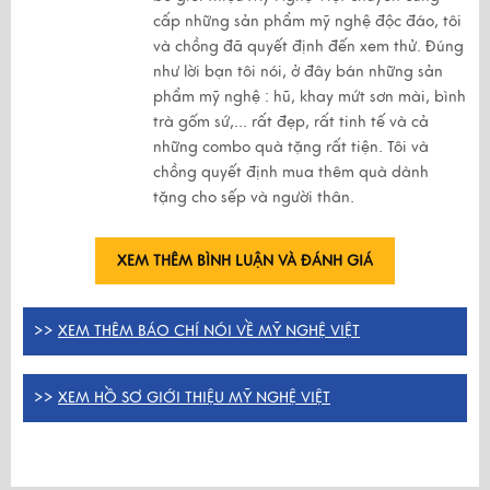
cấp những sản phẩm mỹ nghệ độc đáo, tôi
và chồng đã quyết định đến xem thử. Đúng
như lời bạn tôi nói, ở đây bán những sản
phẩm mỹ nghệ : hũ, khay mứt sơn mài, bình
trà gốm sứ,... rất đẹp, rất tinh tế và cả
những combo quà tặng rất tiện. Tôi và
chồng quyết định mua thêm quà dành
tặng cho sếp và người thân.
XEM THÊM BÌNH LUẬN VÀ ĐÁNH GIÁ
>>
XEM THÊM BÁO CHÍ NÓI VỀ MỸ NGHỆ VIỆT
>>
XEM HỒ SƠ GIỚI THIỆU MỸ NGHỆ VIỆT