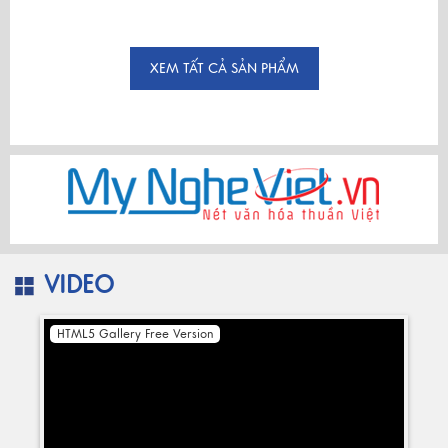
XEM TẤT CẢ SẢN PHẨM
VIDEO
HTML5 Gallery Free Version