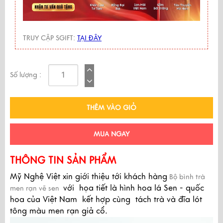
TRUY CẬP SGIFT:
TẠI ĐÂY
Số lượng :
THÊM VÀO GIỎ
MUA NGAY
THÔNG TIN SẢN PHẨM
Mỹ Nghệ Việt xin giới thiệu tới khách hàng
Bộ bình trà
với họa tiết là
hình hoa lá Sen - quốc
men rạn vẽ sen
hoa của Việt Nam kết hợp cùng tách trà và đĩa lót
tông màu men rạn giả cổ.