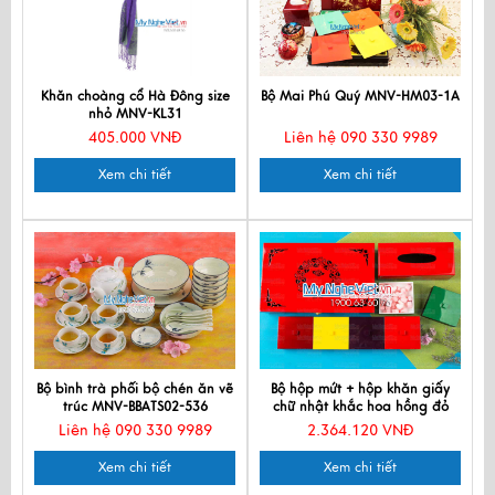
Khăn choàng cổ Hà Đông size
Bộ Mai Phú Quý MNV-HM03-1A
nhỏ MNV-KL31
405.000 VNĐ
Liên hệ 090 330 9989
Xem chi tiết
Xem chi tiết
Bộ bình trà phối bộ chén ăn vẽ
Bộ hộp mứt + hộp khăn giấy
trúc MNV-BBATS02-536
chữ nhật khắc hoa hồng đỏ
tươi MNV-QT011
Liên hệ 090 330 9989
2.364.120 VNĐ
Xem chi tiết
Xem chi tiết