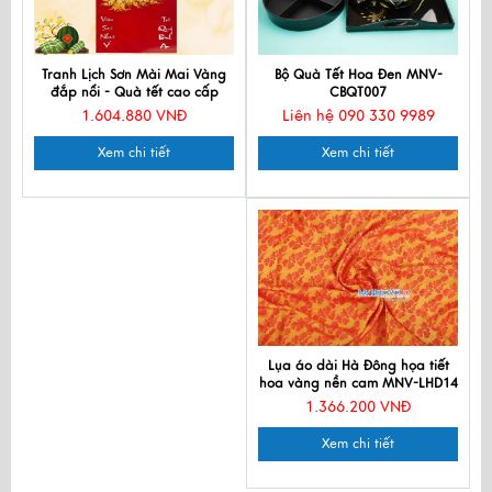
Tranh Lịch Sơn Mài Mai Vàng
Bộ Quà Tết Hoa Đen MNV-
đắp nổi - Quà tết cao cấp
CBQT007
MNV-LSM50-3
1.604.880 VNĐ
Liên hệ 090 330 9989
Xem chi tiết
Xem chi tiết
Lụa áo dài Hà Đông họa tiết
hoa vàng nền cam MNV-LHD14
1.366.200 VNĐ
Xem chi tiết