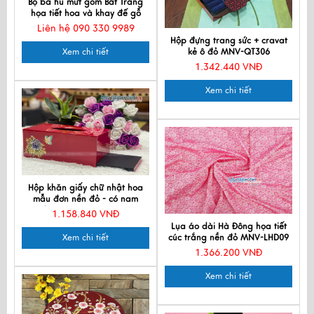
Bộ ba hủ mứt gốm Bát Tràng
họa tiết hoa và khay đế gỗ
Liên hệ 090 330 9989
Hộp đựng trang sức + cravat
Xem chi tiết
kẻ ô đỏ MNV-QT306
1.342.440 VNĐ
Xem chi tiết
Hộp khăn giấy chữ nhật hoa
mẫu đơn nền đỏ - có nam
châm MNV-HKGTB04-1
1.158.840 VNĐ
Lụa áo dài Hà Đông họa tiết
Xem chi tiết
cúc trắng nền đỏ MNV-LHD09
1.366.200 VNĐ
Xem chi tiết