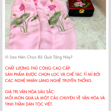
Vì Sao Nên Chọn Bộ Quà Tặng Này?
CHẤT LƯỢNG THỦ CÔNG CAO CẤP:
SẢN PHẨM ĐƯỢC CHỌN LỌC VÀ CHẾ TÁC TỈ MỈ BỞI
CÁC NGHỆ NHÂN LÀNG NGHỀ TRUYỀN THỐNG.
GIÁ TRỊ VĂN HÓA SÂU SẮC:
MỖI MÓN QUÀ LÀ MỘT CÂU CHUYỆN VỀ VĂN HÓA VÀ
TINH THẦN DÂN TỘC VIỆT.