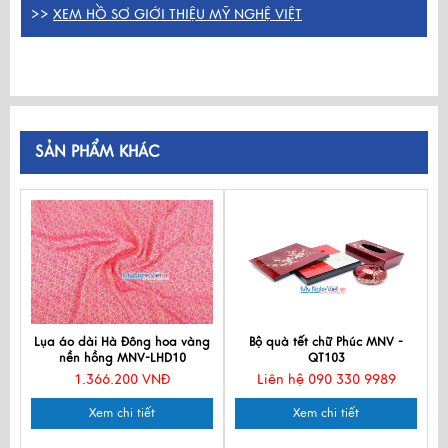
>>
XEM HỒ SƠ GIỚI THIỆU MỸ NGHỆ VIỆT
SẢN PHẨM KHÁC
Lụa áo dài Hà Đông hoa vàng
Bộ quà tết chữ Phúc MNV -
nền hồng MNV-LHD10
QT103
1.366.200 VNĐ
Liên hệ 090 330 9989
Xem chi tiết
Xem chi tiết