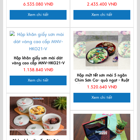
TSM2050-2
6.535.080 VNĐ
2.435.400 VNĐ
Xem chi tiết
Xem chi tiết
Hộp khăn giấy sơn mài dát
vàng cao cấp MNV-HKG21-V
1.158.840 VNĐ
Hộp mứt tết sơn mài 5 ngăn
Xem chi tiết
Chim Sơn Ca- quả ngọt - Ruột
đỏ D30xH7.5 (9cm) QTDHI1-1
1.520.640 VNĐ
Xem chi tiết