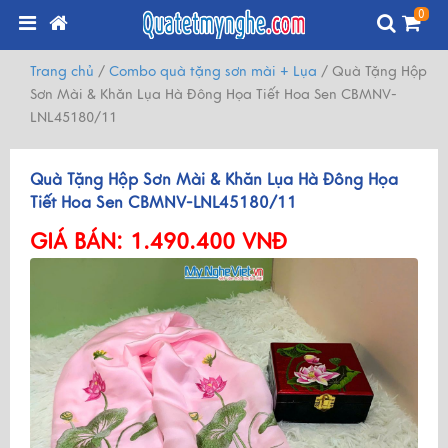
0
Trang chủ
/
Combo quà tặng sơn mài + Lụa
/
Quà Tặng Hộp
Sơn Mài & Khăn Lụa Hà Đông Họa Tiết Hoa Sen CBMNV-
LNL45180/11
Quà Tặng Hộp Sơn Mài & Khăn Lụa Hà Đông Họa
Tiết Hoa Sen CBMNV-LNL45180/11
GIÁ BÁN:
1.490.400 VNĐ