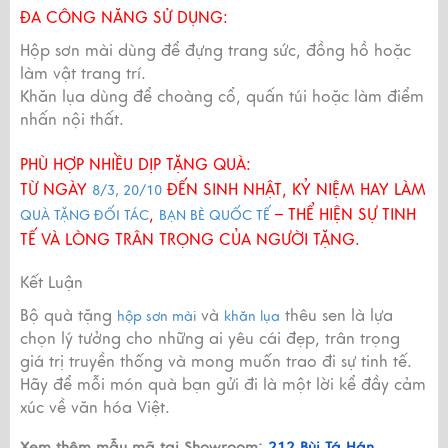
ĐA CÔNG NĂNG SỬ DỤNG:
Hộp sơn mài dùng để đựng trang sức, đồng hồ hoặc
làm vật trang trí.
Khăn lụa dùng để choàng cổ, quấn túi hoặc làm điểm
nhấn nội thất.
PHÙ HỢP NHIỀU DỊP TẶNG QUÀ:
TỪ NGÀY
ĐẾN SINH NHẬT, KỶ NIỆM HAY LÀM
8/3, 20/10
,
– THỂ HIỆN SỰ TINH
QUÀ TẶNG ĐỐI TÁC
BẠN BÈ QUỐC TẾ
TẾ VÀ LÒNG TRÂN TRỌNG CỦA NGƯỜI TẶNG.
Kết Luận
Bộ quà tặng
và
thêu sen là lựa
hộp sơn mài
khăn lụa
chọn lý tưởng cho những ai yêu cái đẹp, trân trọng
giá trị truyền thống và mong muốn trao đi sự tinh tế.
Hãy để mỗi món quà bạn gửi đi là một lời kể đầy cảm
xúc về văn hóa Việt.
Xem thêm mẫu mã tại Showroom:
212 Bùi Tá Hán,