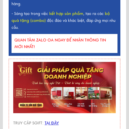
hàng.
kết hợp sản phẩm
bộ
- Sáng tạo trong việc
, tạo ra các
quà tặng (combo)
độc đáo và khác biệt, đáp ứng mọi nhu
cầu.
QUAN TÂM ZALO OA NGAY ĐỂ NHẬN THÔNG TIN
MỚI NHẤT!
TRUY CẬP SGIFT:
TẠI ĐÂY