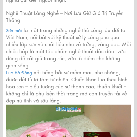
nghĩa gửi đến người nhận.
Nghệ Thuật Làng Nghề – Nơi Lưu Giữ Giá Trị Truyền
Thống
là một trong những nghề thủ công lâu đời tại
Sơn mài
Việt Nam, nổi bật với kỹ thuật xử lý công phu qua
nhiều lớp sơn và chất liệu như vỏ trứng, vàng bạc. Mỗi
chiếc hộp là một tác phẩm nghệ thuật độc đáo, vừa
dùng để cất giữ trang sức, vừa tô điểm cho không
gian sống.
nổi tiếng bởi sự mềm mại, nhẹ nhàng,
Lụa Hà Đông
được dệt từ tơ tằm tự nhiên. Chiếc khăn lụa thêu hình
hoa sen – biểu tượng của sự thanh cao, thuần khiết –
không chỉ là phụ kiện thời trang mà còn truyền tải vẻ
đẹp nữ tính và sâu lắng.