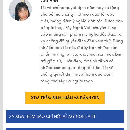
Chị Hòa
Tôi và chồng quyết định năm nay sẽ tặng
cho bố mẹ chồng một món quà tết đặc
biệt, mang đậm ý nghĩa dân tộc. Được bạn
bè giới thiệu Mỹ Nghệ Việt chuyên cung
cấp những sản phẩm mỹ nghệ độc đáo, tôi
và chồng đã quyết định đến xem thử. Đúng
như lời bạn tôi nói, ở đây bán những sản
phẩm mỹ nghệ :lụa, khay mứt sơn mài, bình
trà gốm sứ,... rất đẹp, rất tinh tế và cả
những combo quà tặng rất tiện. Tôi và
chồng quyết định mua thêm quà dành
tặng cho sếp và người thân.
XEM THÊM BÌNH LUẬN VÀ ĐÁNH GIÁ
>>
XEM THÊM BÁO CHÍ NÓI VỀ MỸ NGHỆ VIỆT