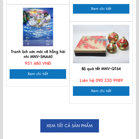
Xem chi tiết
Tranh lịch sơn mài vẽ hồng hài
nhi MNV-SMA60
951.480 VNĐ
Bộ quà tết MNV-QT64
Xem chi tiết
Liên hệ 090 330 9989
Xem chi tiết
XEM TẤT CẢ SẢN PHẨM