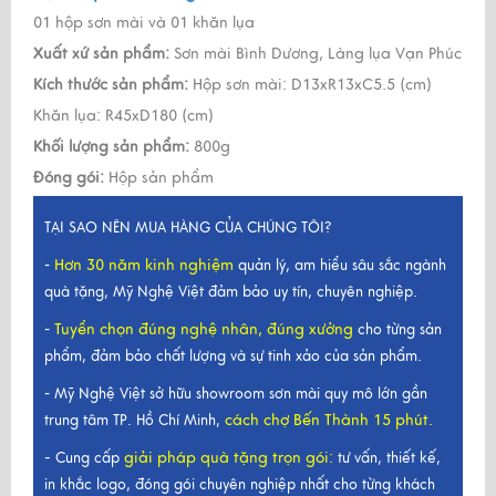
01 hộp sơn mài và 01 khăn lụa
Xuất xứ sản phẩm:
Sơn mài Bình Dương, Làng lụa Vạn Phúc
Kích thước sản phẩm:
Hộp sơn mài: D13xR13xC5.5 (cm)
Khăn lụa: R45xD180 (cm)
Khối lượng sản phẩm:
800g
Đóng gói:
Hộp sản phẩm
TẠI SAO NÊN MUA HÀNG CỦA CHÚNG TÔI?
Hơn 30 năm kinh nghiệm
-
quản lý, am hiểu sâu sắc ngành
quà tặng, Mỹ Nghệ Việt đảm bảo uy tín, chuyên nghiệp.
Tuyển chọn đúng nghệ nhân, đúng xưởng
-
cho từng sản
phẩm, đảm bảo chất lượng và sự tinh xảo của sản phẩm.
- Mỹ Nghệ Việt sở hữu showroom sơn mài quy mô lớn gần
cách chợ Bến Thành 15 phút.
trung tâm TP. Hồ Chí Minh,
-
giải pháp quà tặng trọn gói
:
Cung cấp
tư vấn, thiết kế,
in khắc logo, đóng gói chuyên nghiệp nhất cho từng khách