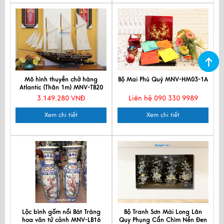
Mô hình thuyền chở hàng
Bộ Mai Phú Quý MNV-HM03-1A
Atlantic (Thân 1m) MNV-TB20
3.149.280 VNĐ
Liên hệ 090 330 9989
Xem chi tiết
Xem chi tiết
Lộc bình gốm nổi Bát Tràng
Bộ Tranh Sơn Mài Long Lân
hoa văn tứ cảnh MNV-LB16
Quy Phụng Cẩn Chìm Nền Đen