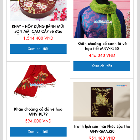
KHAY - HỘP ĐỰNG BÁNH MỨT
SƠN MÀI CAO CẤP vẽ đào
hồng nền đỏ MNV-SMTB01
1.544.400 VNĐ
Khăn choàng cổ xanh lá vẽ
Xem chi tiết
họa tiết MNV-KL80
446.040 VNĐ
Xem chi tiết
Khăn choàng cổ đỏ vẽ hoa
MNV-KL79
594.000 VNĐ
Tranh lịch sơn mài Phúc Lộc Thọ
Xem chi tiết
MNV-SMA320
951.480 VNĐ