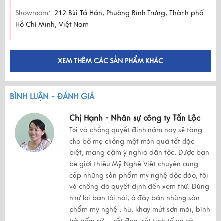
Showroom:
212 Bùi Tá Hán, Phường Bình Trưng, Thành phố
Hồ Chí Minh, Việt Nam
XEM THÊM CÁC SẢN PHẨM KHÁC
BÌNH LUẬN - ĐÁNH GIÁ
Chị Hạnh - Nhân sự công ty Tấn Lộc
Tôi và chồng quyết định năm nay sẽ tặng
cho bố mẹ chồng một món quà tết đặc
biệt, mang đậm ý nghĩa dân tộc. Được bạn
bè giới thiệu Mỹ Nghệ Việt chuyên cung
cấp những sản phẩm mỹ nghệ độc đáo, tôi
và chồng đã quyết định đến xem thử. Đúng
như lời bạn tôi nói, ở đây bán những sản
phẩm mỹ nghệ : hũ, khay mứt sơn mài, bình
trà gốm sứ,... rất đẹp, rất tinh tế và cả