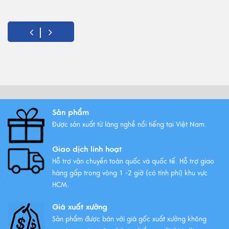
Sản phẩm
Được sản xuất từ làng nghề nổi tiếng tại Việt Nam.
Giao dịch linh hoạt
Hỗ trợ vận chuyển toàn quốc và quốc tế. Hỗ trợ giao
hàng gấp trong vòng 1 -2 giờ (có tính phí) khu vực
HCM.
Giá xuất xưởng
Sản phẩm được bán với giá gốc xuất xưởng không