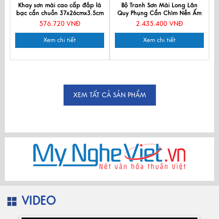
Khay sơn mài cao cấp đắp lá
Bộ Tranh Sơn Mài Long Lân
bạc cẩn chuồn 37x26cmx3.5cm
Quy Phụng Cẩn Chìm Nền Ấm
KSM325-1
TSM2050-1
576.720 VNĐ
2.435.400 VNĐ
Xem chi tiết
Xem chi tiết
XEM TẤT CẢ SẢN PHẨM
VIDEO