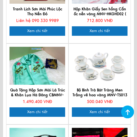
Tranh Lịch Sơn Mài Phúc Lộc
Hộp Khăn Giấy Sen hồng Cẩn
Thọ Nền Đỏ
ốc nền vàng MNV-HKGHD02 (
Hết hàng)
Liên hệ 090 330 9989
712.800 VNĐ
Xem chi tiết
Xem chi tiết
Quà Tặng Hộp Sơn Mài Lá Trúc
Bộ Bình Trà Bát Tràng Men
& Khăn Lụa Hà Đông CBMNV-
Trắng vẽ hoa vàng MNV-TS013
LNL45180/17
1.490.400 VNĐ
500.040 VNĐ
Xem chi tiết
Xem chi tiết