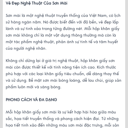
Vẻ Đẹp Nghệ Thuật Của Sơn Mài
Sơn mài là một nghệ thuật truyền thống của Việt Nam, có lịch 
sử hàng ngàn năm. Nó được biết đến với độ bền, vẻ đẹp lấp 
lánh và sự tinh xảo trong từng đường nét. Mỗi hộp khăn giấy 
sơn mài không chỉ là một vật dụng thông thường mà còn là 
một tác phẩm nghệ thuật, phản ánh sự tinh tế và tâm huyết 
của người nghệ nhân.
Không chỉ dừng lại ở giá trị nghệ thuật, hộp khăn giấy sơn 
mài còn được thiết kế với tính năng tiện ích cao. Kích thước 
phù hợp với các loại khăn giấy tiêu chuẩn, dễ dàng thay thế 
và sử dụng. Bề mặt sơn mài bóng loáng, dễ lau chùi, giúp sản 
phẩm luôn mới và sáng bóng.
PHONG CÁCH VÀ ĐA DẠNG
Mỗi hộp khăn giấy sơn mài là sự kết hợp hài hòa giữa màu 
sắc, họa tiết truyền thống và phong cách hiện đại. Từ những 
họa tiết tinh xảo đến những màu sơn mài đặc trưng, mỗi sản 