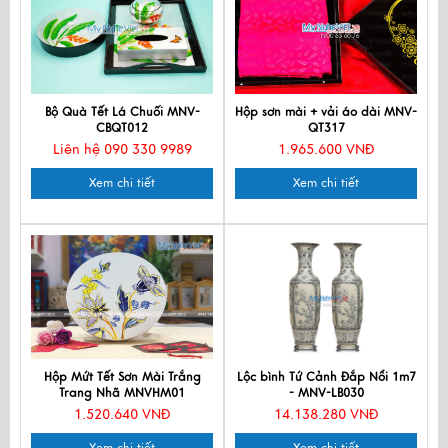
Bộ Quà Tết Lá Chuối MNV-
Hộp sơn mài + vải áo dài MNV-
CBQT012
QT317
Liên hệ 090 330 9989
1.965.600 VNĐ
Xem chi tiết
Xem chi tiết
Hộp Mứt Tết Sơn Mài Trắng
Lộc bình Tứ Cảnh Đắp Nổi 1m7
Trang Nhã MNVHM01
- MNV-LB030
1.520.640 VNĐ
14.138.280 VNĐ
Xem chi tiết
Xem chi tiết