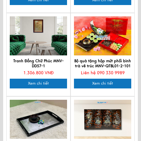
Tranh Đồng Chữ Phúc MNV-
Bộ quà tặng hộp mứt phối bình
DD57-1
trà vẽ trúc MNV-QTBL01-2-101
1.306.800 VNĐ
Liên hệ 090 330 9989
Xem chi tiết
Xem chi tiết