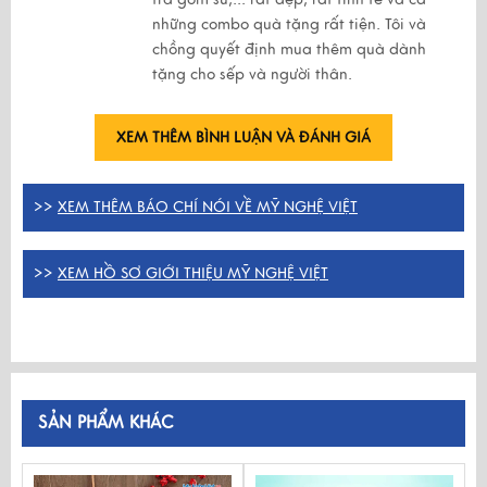
những combo quà tặng rất tiện. Tôi và
chồng quyết định mua thêm quà dành
tặng cho sếp và người thân.
XEM THÊM BÌNH LUẬN VÀ ĐÁNH GIÁ
>>
XEM THÊM BÁO CHÍ NÓI VỀ MỸ NGHỆ VIỆT
>>
XEM HỒ SƠ GIỚI THIỆU MỸ NGHỆ VIỆT
SẢN PHẨM KHÁC