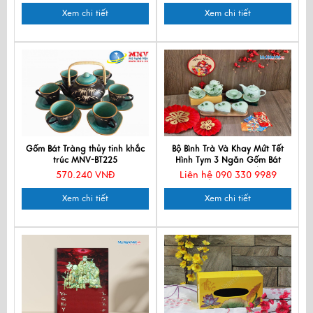
Xem chi tiết
Xem chi tiết
Gốm Bát Tràng thủy tinh khắc
Bộ Bình Trà Và Khay Mứt Tết
trúc MNV-BT225
Hình Tym 3 Ngăn Gốm Bát
Tràng Men Xanh
570.240 VNĐ
Liên hệ 090 330 9989
Xem chi tiết
Xem chi tiết