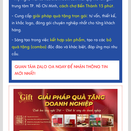
cách chợ Bến Thành 15 phút.
trung tâm TP. Hồ Chí Minh,
-
giải pháp quà tặng trọn gói
:
Cung cấp
tư vấn, thiết kế,
in khắc logo, đóng gói chuyên nghiệp nhất cho từng khách
hàng.
kết hợp sản phẩm
bộ
- Sáng tạo trong việc
, tạo ra các
quà tặng (combo)
độc đáo và khác biệt, đáp ứng mọi nhu
cầu.
QUAN TÂM ZALO OA NGAY ĐỂ NHẬN THÔNG TIN
MỚI NHẤT!