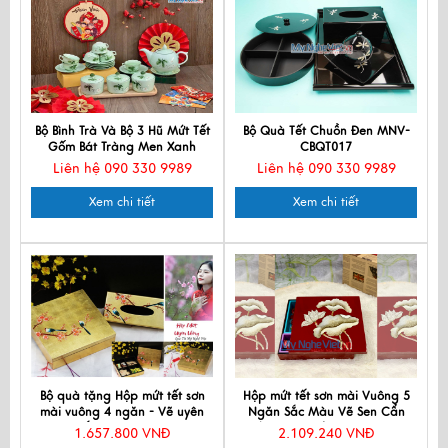
Bộ Bình Trà Và Bộ 3 Hũ Mứt Tết
Bộ Quà Tết Chuồn Đen MNV-
Gốm Bát Tràng Men Xanh
CBQT017
Liên hệ 090 330 9989
Liên hệ 090 330 9989
Xem chi tiết
Xem chi tiết
Bộ quà tặng Hộp mứt tết sơn
Hộp mứt tết sơn mài Vuông 5
mài vuông 4 ngăn - Vẽ uyên
Ngăn Sắc Màu Vẽ Sen Cẩn
ương - Đắp Vàng QTTBLV-Uy-1
Trứng Màu Đỏ D30cm MNV-
1.657.800 VNĐ
2.109.240 VNĐ
QTTN1