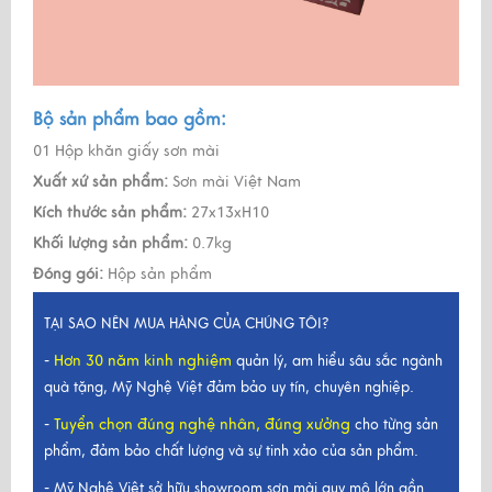
Bộ sản phẩm bao gồm:
01 Hộp khăn giấy sơn mài
Xuất xứ sản phẩm:
Sơn mài Việt Nam
Kích thước sản phẩm:
27x13xH10
Khối lượng sản phẩm:
0.7kg
Đóng gói:
Hộp sản phẩm
TẠI SAO NÊN MUA HÀNG CỦA CHÚNG TÔI?
Hơn 30 năm kinh nghiệm
-
quản lý, am hiểu sâu sắc ngành
quà tặng, Mỹ Nghệ Việt đảm bảo uy tín, chuyên nghiệp.
Tuyển chọn đúng nghệ nhân, đúng xưởng
-
cho từng sản
phẩm, đảm bảo chất lượng và sự tinh xảo của sản phẩm.
- Mỹ Nghệ Việt sở hữu showroom sơn mài quy mô lớn gần