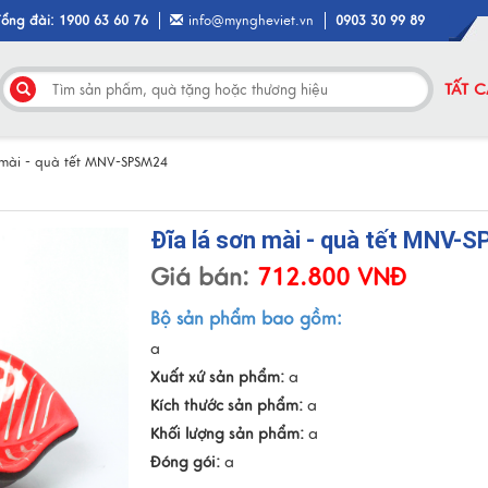
Tổng đài: 1900 63 60 76
info@myngheviet.vn
0903 30 99 89
TẤT 
 mài - quà tết MNV-SPSM24
Đĩa lá sơn mài - quà tết MNV-
Giá bán:
712.800 VNĐ
Bộ sản phẩm bao gồm:
a
Xuất xứ sản phẩm:
a
Kích thước sản phẩm:
a
Khối lượng sản phẩm:
a
Đóng gói:
a