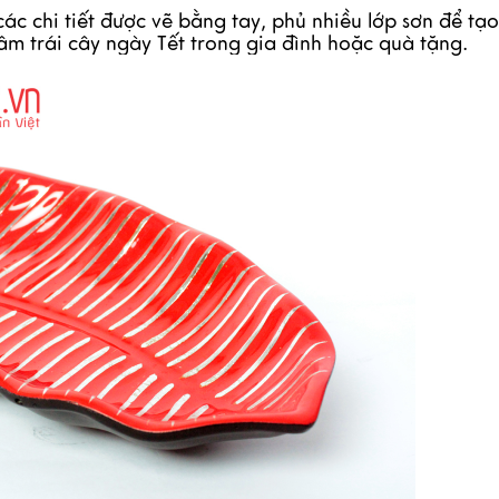
ác chi tiết được vẽ bằng tay, phủ nhiều lớp sơn để tạ
âm trái cây ngày Tết trong gia đình hoặc quà tặng.