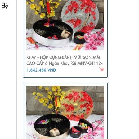
o độ
KHAY - HỘP ĐỰNG BÁNH MỨT SƠN MÀI
CAO CẤP 6 Ngăn Khay Rời MNV-QT112-
1
1.842.480 VNĐ