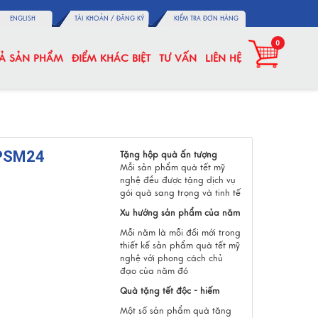
ENGLISH
TÀI KHOẢN /
ĐĂNG KÝ
KIỂM TRA ĐƠN HÀNG
0
CẢ SẢN PHẨM
ĐIỂM KHÁC BIỆT
TƯ VẤN
LIÊN HỆ
SPSM24
Tặng hộp quà ấn tượng
Mỗi sản phẩm quà tết mỹ
nghệ đều được tặng dịch vụ
gói quà sang trọng và tinh tế
Xu hướng sản phẩm của năm
Mỗi năm là mỗi đổi mới trong
thiết kế sản phẩm quà tết mỹ
nghệ với phong cách chủ
đạo của năm đó
Quà tặng tết độc - hiếm
Một số sản phẩm quà tăng