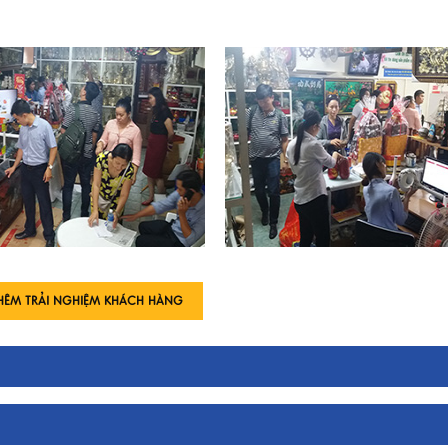
HÊM TRẢI NGHIỆM KHÁCH HÀNG