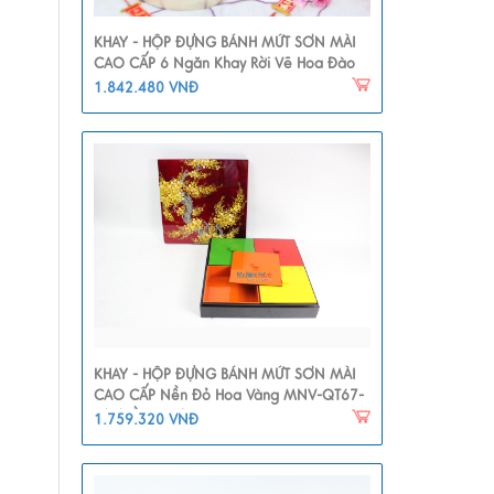
KHAY - HỘP ĐỰNG BÁNH MỨT SƠN MÀI
CAO CẤP 6 Ngăn Khay Rời Vẽ Hoa Đào
MNV-QT112
1.842.480 VNĐ
KHAY - HỘP ĐỰNG BÁNH MỨT SƠN MÀI
CAO CẤP Nền Đỏ Hoa Vàng MNV-QT67-
2(nhiều Màu)
1.759.320 VNĐ