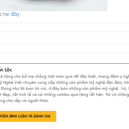
ác
tại đây
ấn Lộc
 sẽ tặng cho bố mẹ chồng một món quà tết đặc biệt, mang đậm ý ng
Mỹ Nghệ Việt chuyên cung cấp những sản phẩm mỹ nghệ độc đáo, tôi
 Đúng như lời bạn tôi nói, ở đây bán những sản phẩm mỹ nghệ : hũ,
ất đẹp, rất tinh tế và cả những combo quà tặng rất tiện. Tôi và chồng
ng cho sếp và người thân.
THÊM BÌNH LUẬN VÀ ĐÁNH GIÁ