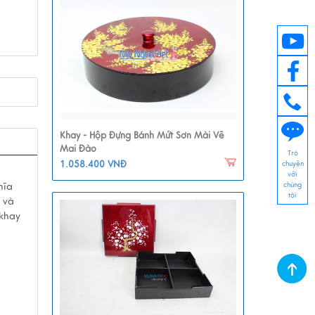
Khay - Hộp Đựng Bánh Mứt Sơn Mài Vẽ
Mai Đào
Trò
1.058.400 VNĐ
chuyện
với
chúng
hĩa
tôi
 và
 khay