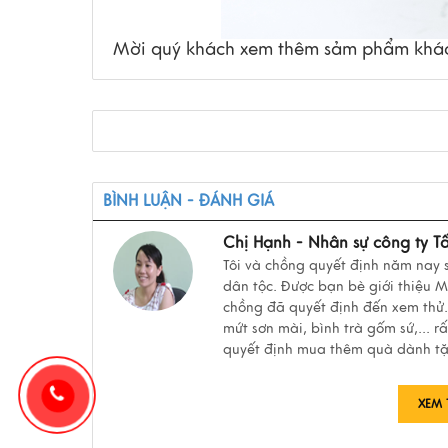
Mời quý khách xem thêm sảm phẩm kh
BÌNH LUẬN - ĐÁNH GIÁ
Chị Hạnh - Nhân sự công ty T
Tôi và chồng quyết định năm nay
dân tộc. Được bạn bè giới thiệu 
chồng đã quyết định đến xem thử.
mứt sơn mài, bình trà gốm sứ,... r
quyết định mua thêm quà dành tặ
XEM 