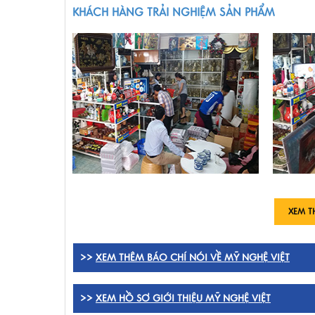
KHÁCH HÀNG TRẢI NGHIỆM SẢN PHẨM
XEM T
>>
XEM THÊM BÁO CHÍ NÓI VỀ MỸ NGHỆ VIỆT
>>
XEM HỒ SƠ GIỚI THIỆU MỸ NGHỆ VIỆT