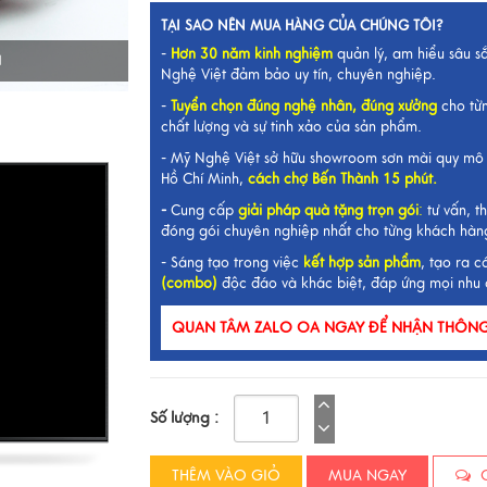
TẠI SAO NÊN MUA HÀNG CỦA CHÚNG TÔI?
-
Hơn 30 năm kinh nghiệm
quản lý, am hiểu sâu s
I
Nghệ Việt đảm bảo uy tín, chuyên nghiệp.
-
Tuyển chọn đúng nghệ nhân, đúng xưởng
cho từ
chất lượng và sự tinh xảo của sản phẩm.
- Mỹ Nghệ Việt sở hữu showroom sơn mài quy mô 
Hồ Chí Minh,
cách chợ Bến Thành 15 phút.
-
Cung cấp
giải pháp quà tặng trọn gói
:
tư vấn, th
đóng gói chuyên nghiệp nhất cho từng khách hàn
- Sáng tạo trong việc
kết hợp sản phẩm
, tạo ra c
(combo)
độc đáo và khác biệt, đáp ứng mọi nhu 
QUAN TÂM ZALO OA NGAY ĐỂ NHẬN THÔNG 
Số lượng :
THÊM VÀO GIỎ
MUA NGAY
C