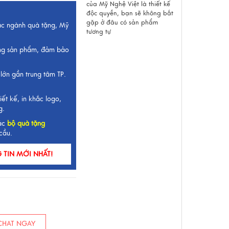
của Mỹ Nghệ Việt là thiết kế
độc quyền, bạn sẽ không bắt
gặp ở đâu có sản phẩm
ắc ngành quà tặng, Mỹ
tương tự
ng sản phẩm, đảm bảo
lớn gần trung tâm TP.
iết kế, in khắc logo,
g.
ác
bộ quà tặng
cầu.
TIN MỚI NHẤT!
HAT NGAY