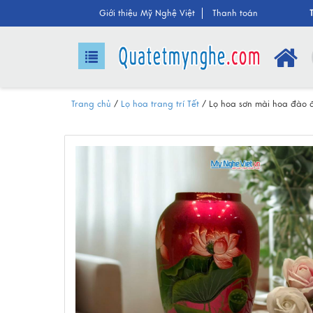
Giới thiệu Mỹ Nghệ Việt
Thanh toán
Trang chủ
/
Lọ hoa trang trí Tết
/
Lọ hoa sơn mài hoa đào 