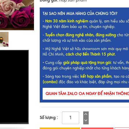
Đóng gói:
Hộp sản phẩm
TẠI SAO NÊN MUA HÀNG CỦA CHÚNG TÔI?
-
Hơn 30 năm kinh nghiệm
quản lý, am hiểu sâu s
I
Nghệ Việt đảm bảo uy tín, chuyên nghiệp.
-
Tuyển chọn đúng nghệ nhân, đúng xưởng
cho từ
chất lượng và sự tinh xảo của sản phẩm.
- Mỹ Nghệ Việt sở hữu showroom sơn mài quy mô 
Hồ Chí Minh,
cách chợ Bến Thành 15 phút.
-
Cung cấp
giải pháp quà tặng trọn gói
:
tư vấn, th
đóng gói chuyên nghiệp nhất cho từng khách hàn
- Sáng tạo trong việc
kết hợp sản phẩm
, tạo ra c
(combo)
độc đáo và khác biệt, đáp ứng mọi nhu 
QUAN TÂM ZALO OA NGAY ĐỂ NHẬN THÔNG 
Số lượng :