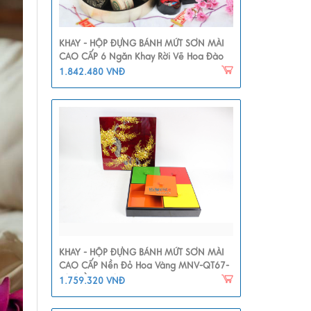
KHAY - HỘP ĐỰNG BÁNH MỨT SƠN MÀI
CAO CẤP 6 Ngăn Khay Rời Vẽ Hoa Đào
MNV-QT112
1.842.480 VNĐ
KHAY - HỘP ĐỰNG BÁNH MỨT SƠN MÀI
CAO CẤP Nền Đỏ Hoa Vàng MNV-QT67-
2(nhiều Màu)
1.759.320 VNĐ