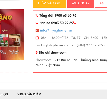
THÊM VÀO GIỎ
MUA NGAY
C
Tổng đài 1900 63 60 76
Hotline 0903 30 99 89
info@myngheviet.vn
08h - 18h00 từ T2 - T6, T7 - CN: 8h00 - 17
For English please contact (+84) 97 132 7095
Địa chỉ showroom
Showroom:
212 Bùi Tá Hán, Phường Bình Trưn
Minh, Việt Nam
 CHỌN
VIDEO SẢN PHẨM