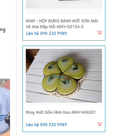
KHAY - HỘP ĐỰNG BÁNH MỨT SƠN MÀI
Vẽ Mai Đắp Nổi MNV-QT136-3
ặng
Liên hệ 090 330 9989
Khay Mứt Gốm Hình Hoa MNV-KMG01
Liên hệ 090 330 9989