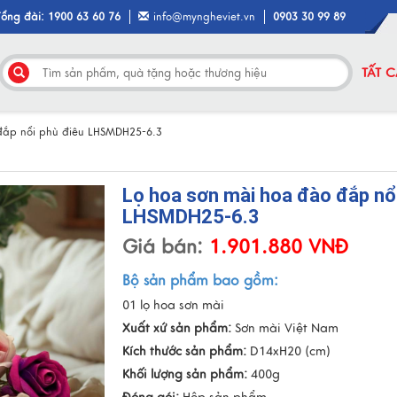
Tổng đài: 1900 63 60 76
info@myngheviet.vn
0903 30 99 89
TẤT 
đắp nổi phù điêu LHSMDH25-6.3
Lọ hoa sơn mài hoa đào đắp nổ
LHSMDH25-6.3
Giá bán:
1.901.880 VNĐ
Bộ sản phẩm bao gồm:
01 lọ hoa sơn mài
Xuất xứ sản phẩm:
Sơn mài Việt Nam
Kích thước sản phẩm:
D14xH20 (cm)
Khối lượng sản phẩm:
400g