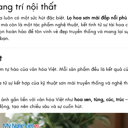
ng trí nội thất
luôn có một sức hút đặc biệt.
Lọ hoa sơn mài đắp nổi phù
à còn là một tác phẩm nghệ thuật, kết tinh từ sự tài hoa 
ọn hoàn hảo để tôn vinh vẻ đẹp truyền thống và mang lại s
 bạn.
t
ềm tự hào của văn hóa Việt. Mỗi sản phẩm đều là kết quả c
 từ sự kết hợp của kỹ thuật sơn mài truyền thống và nghệ t
 ảnh gắn liền với văn hóa Việt như
hoa sen, tùng, cúc, trúc
–
ng, tạo nên chiều sâu và sự cuốn hút.