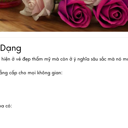
 Dạng
hể hiện ở vẻ đẹp thẩm mỹ mà còn ở ý nghĩa sâu sắc mà nó 
ẳng cấp cho mọi không gian:
oa có: