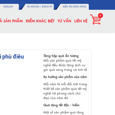
ENGLISH
TÀI KHOẢN /
ĐĂNG KÝ
KIỂM TRA ĐƠN HÀNG
0
CẢ SẢN PHẨM
ĐIỂM KHÁC BIỆT
TƯ VẤN
LIÊN HỆ
i phù điêu
Tặng hộp quà ấn tượng
Mỗi sản phẩm quà tết mỹ
nghệ đều được tặng dịch vụ
gói quà sang trọng và tinh tế
Xu hướng sản phẩm của năm
Mỗi năm là mỗi đổi mới trong
thiết kế sản phẩm quà tết mỹ
nghệ với phong cách chủ
đạo của năm đó
Quà tặng tết độc - hiếm
Một số sản phẩm quà tăng