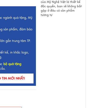
của Mỹ Nghệ Việt là thiết kế
độc quyền, bạn sẽ không bắt
gặp ở đâu có sản phẩm
tương tự
ắc ngành quà tặng, Mỹ
ng sản phẩm, đảm bảo
lớn gần trung tâm TP.
iết kế, in khắc logo,
g.
ác
bộ quà tặng
cầu.
TIN MỚI NHẤT!