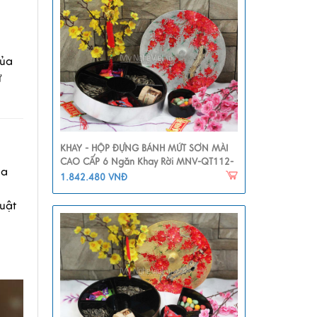
của
ự
KHAY - HỘP ĐỰNG BÁNH MỨT SƠN MÀI
CAO CẤP 6 Ngăn Khay Rời MNV-QT112-
ủa
1
1.842.480 VNĐ
huật