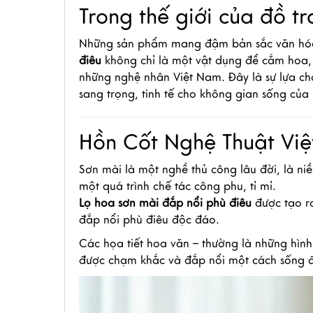
Trong thế giới của đồ tra
Những sản phẩm mang đậm bản sắc văn hóa 
điêu
không chỉ là một vật dụng để cắm hoa, m
những nghệ nhân Việt Nam. Đây là sự lựa ch
sang trọng, tinh tế cho không gian sống của
Hồn Cốt Nghệ Thuật Việ
Sơn mài là một nghề thủ công lâu đời, là ni
một quá trình chế tác công phu, tỉ mỉ.
Lọ hoa sơn mài đắp nổi phù điêu
được tạo ra
đắp nổi phù điêu độc đáo.
Các họa tiết hoa văn – thường là những hình
được chạm khắc và đắp nổi một cách sống độ