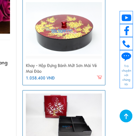
mang
Khay - Hộp Đựng Bánh Mứt Sơn Mài Vẽ
Trò
chuyện
Mai Đào
với
1.058.400 VNĐ
chúng
tôi