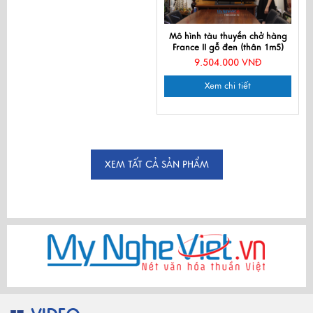
Mô hình tàu thuyền chở hàng
France II gỗ đen (thân 1m5)
MNV-TB18
9.504.000 VNĐ
Xem chi tiết
XEM TẤT CẢ SẢN PHẨM