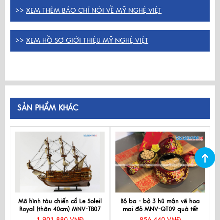
>>
XEM THÊM BÁO CHÍ NÓI VỀ MỸ NGHỆ VIỆT
>>
XEM HỒ SƠ GIỚI THIỆU MỸ NGHỆ VIỆT
SẢN PHẨM KHÁC
Mô hình tàu chiến cổ Le Soleil
Bộ ba - bộ 3 hũ mận vẽ hoa
Royal (thân 40cm) MNV-TB07
mai đỏ MNV-QT09 quà tết
1.901.880 VNĐ
856.440 VNĐ