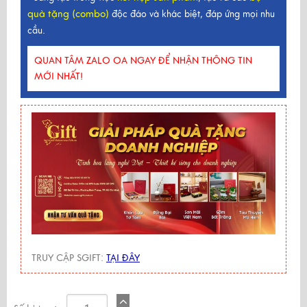
quà tặng (combo)
độc đáo và khác biệt, đáp ứng mọi nhu
cầu.
QUAN TÂM ZALO OA NGAY ĐỂ NHẬN THÔNG TIN
MỚI NHẤT!
TRUY CẬP SGIFT:
TẠI ĐÂY