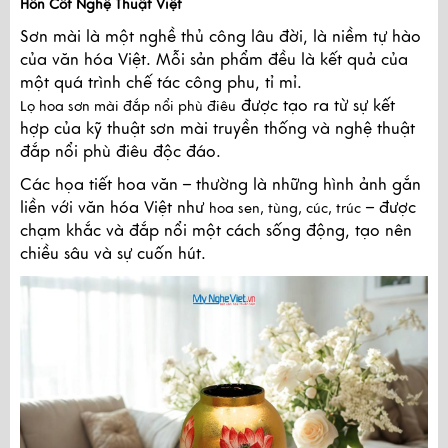
Hồn Cốt Nghệ Thuật Việt
Sơn mài là một nghề thủ công lâu đời, là niềm tự hào
của văn hóa Việt. Mỗi sản phẩm đều là kết quả của
một quá trình chế tác công phu, tỉ mỉ.
được tạo ra từ sự kết
Lọ hoa sơn mài đắp nổi phù điêu
hợp của kỹ thuật sơn mài truyền thống và nghệ thuật
đắp nổi phù điêu độc đáo.
Các họa tiết hoa văn – thường là những hình ảnh gắn
liền với văn hóa Việt như
– được
hoa sen, tùng, cúc, trúc
chạm khắc và đắp nổi một cách sống động, tạo nên
chiều sâu và sự cuốn hút.