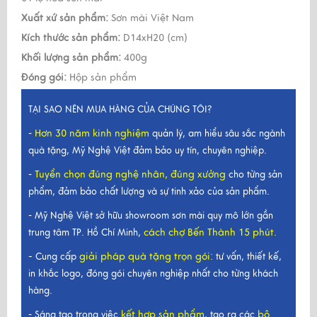
Xuất xứ sản phẩm:
Sơn mài Việt Nam
Kích thước sản phẩm:
D14xH20 (cm)
Khối lượng sản phẩm:
400g
Đóng gói:
Hộp sản phẩm
TẠI SAO NÊN MUA HÀNG CỦA CHÚNG TÔI?
Hơn 30 năm kinh nghiệm
-
quản lý, am hiểu sâu sắc ngành
quà tặng, Mỹ Nghệ Việt đảm bảo uy tín, chuyên nghiệp.
Tuyển chọn đúng nghệ nhân, đúng xưởng
-
cho từng sản
phẩm, đảm bảo chất lượng và sự tinh xảo của sản phẩm.
- Mỹ Nghệ Việt sở hữu showroom sơn mài quy mô lớn gần
cách chợ Bến Thành 15 phút.
trung tâm TP. Hồ Chí Minh,
-
giải pháp quà tặng trọn gói
:
Cung cấp
tư vấn, thiết kế,
in khắc logo, đóng gói chuyên nghiệp nhất cho từng khách
hàng.
kết hợp sản phẩm
bộ
- Sáng tạo trong việc
, tạo ra các