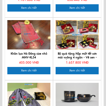
Xem chi tiết
Xem chi tiết
Khăn lụa Hà Đông size nhỏ
Bộ quà tặng Hộp mứt tết sơn
MNV-KL34
mài vuông 4 ngăn - Vẽ sen -
Nền đỏ QTTBLV-Se-3
405.000 VNĐ
1.657.800 VNĐ
Xem chi tiết
Xem chi tiết