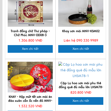
Tranh đồng chữ Thư pháp -
Khay sơn mài MNV-KSM02
Chữ Phúc MNV-DD08-3
1.306.800 VNĐ
Liên hệ 090 330 9989
Xem chi tiết
Xem chi tiết
Cặp Lọ hoa sơn mài phu thê
đồng quê đủ mẫu lớn LHSM78-
1
820.800 VNĐ
KHAY - Hộp mứt tết sơn mài én
đào xuân cẩn ốc nền đỏ MNV-
Xem chi tiết
QTHD03-3
1.532.520 VNĐ