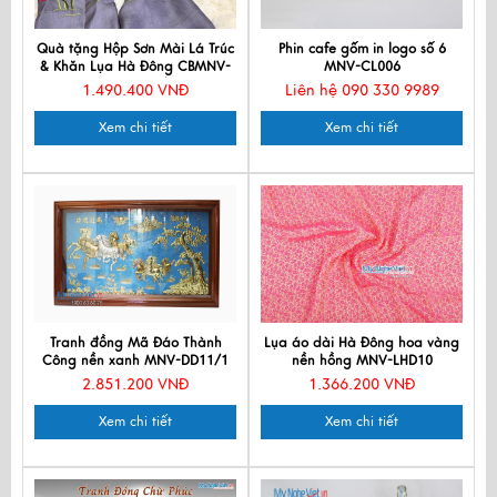
Quà tặng Hộp Sơn Mài Lá Trúc
Phin cafe gốm in logo số 6
& Khăn Lụa Hà Đông CBMNV-
MNV-CL006
LNL45180/2
1.490.400 VNĐ
Liên hệ 090 330 9989
Xem chi tiết
Xem chi tiết
Tranh đồng Mã Đáo Thành
Lụa áo dài Hà Đông hoa vàng
Công nền xanh MNV-DD11/1
nền hồng MNV-LHD10
2.851.200 VNĐ
1.366.200 VNĐ
Xem chi tiết
Xem chi tiết