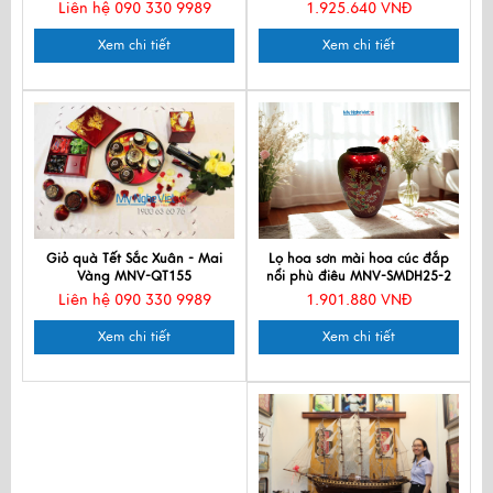
Cấp CBMNV-CRVNC2.2
Liên hệ 090 330 9989
1.925.640 VNĐ
Xem chi tiết
Xem chi tiết
Giỏ quà Tết Sắc Xuân - Mai
Lọ hoa sơn mài hoa cúc đắp
Vàng MNV-QT155
nổi phù điêu MNV-SMDH25-2
Liên hệ 090 330 9989
1.901.880 VNĐ
Xem chi tiết
Xem chi tiết