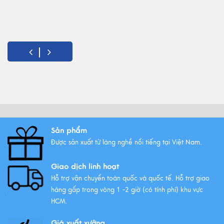
Sản phẩm
Được sản xuất từ làng nghề nổi tiếng tại Việt Nam.
Giao dịch linh hoạt
Hỗ trợ vận chuyển toàn quốc và quốc tế. Hỗ trợ giao
hàng gấp trong vòng 1 -2 giờ (có tính phí) khu vực
HCM.
Giá xuất xưởng