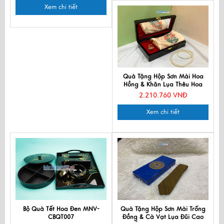
Xem chi tiết
Quà Tặng Hộp Sơn Mài Hoa
Hồng & Khăn Lụa Thêu Hoa
CBMNV-LNL45180.2
2.210.760 VNĐ
Xem chi tiết
Bộ Quà Tết Hoa Đen MNV-
Quà Tặng Hộp Sơn Mài Trống
CBQT007
Đồng & Cà Vạt Lụa Đũi Cao