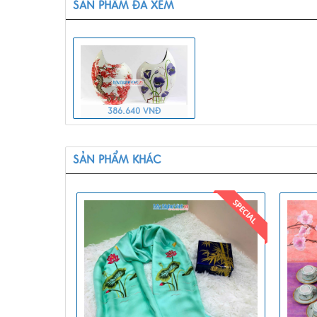
SẢN PHẨM ĐÃ XEM
386.640 VNĐ
SẢN PHẨM KHÁC