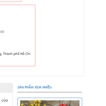
h00
g, Thành phố Hồ Chí
SẢN PHẨM XEM NHIỀU
o của