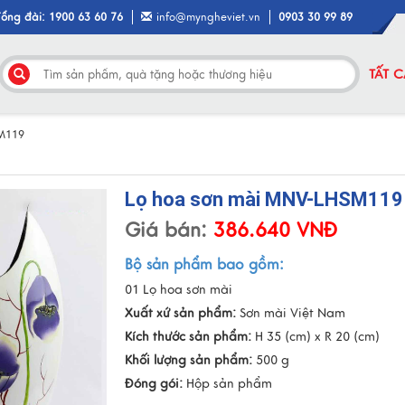
Tổng đài: 1900 63 60 76
info@myngheviet.vn
0903 30 99 89
TẤT 
M119
Lọ hoa sơn mài MNV-LHSM119
Giá bán:
386.640 VNĐ
Bộ sản phẩm bao gồm:
01 Lọ hoa sơn mài
Xuất xứ sản phẩm:
Sơn mài Việt Nam
Kích thước sản phẩm:
H 35 (cm) x R 20 (cm)
Khối lượng sản phẩm:
500 g
Đóng gói:
Hộp sản phẩm