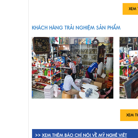
XEM 
KHÁCH HÀNG TRẢI NGHIỆM SẢN PHẨM
XEM T
>>
XEM THÊM BÁO CHÍ NÓI VỀ MỸ NGHỆ VIỆT