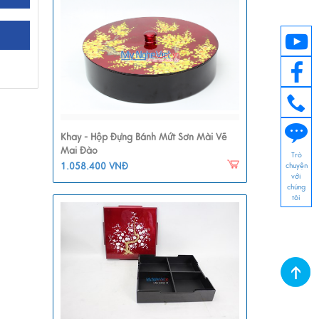
Khay - Hộp Đựng Bánh Mứt Sơn Mài Vẽ
Mai Đào
Trò
1.058.400 VNĐ
chuyện
với
chúng
tôi