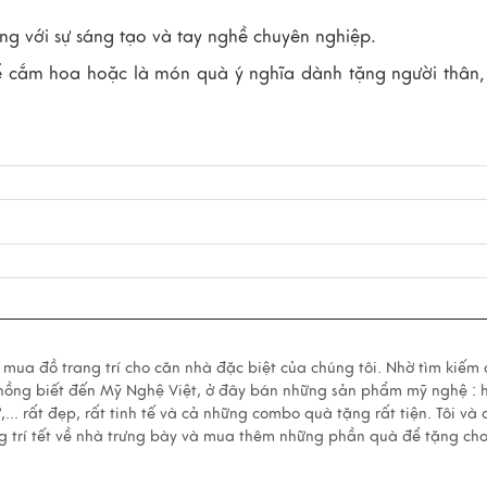
ng với sự sáng tạo và tay nghề chuyên nghiệp.
để cắm hoa hoặc là món quà ý nghĩa dành tặng người thân
ẽ mua đồ trang trí cho căn nhà đặc biệt của chúng tôi. Nhờ tìm kiếm
 chồng biết đến Mỹ Nghệ Việt, ở đây bán những sản phẩm mỹ nghệ : 
... rất đẹp, rất tinh tế và cả những combo quà tặng rất tiện. Tôi và
g trí tết về nhà trưng bày và mua thêm những phần quà để tặng ch