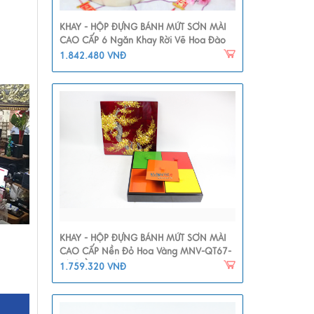
KHAY - HỘP ĐỰNG BÁNH MỨT SƠN MÀI
CAO CẤP 6 Ngăn Khay Rời Vẽ Hoa Đào
MNV-QT112
1.842.480 VNĐ
KHAY - HỘP ĐỰNG BÁNH MỨT SƠN MÀI
CAO CẤP Nền Đỏ Hoa Vàng MNV-QT67-
2(nhiều Màu)
1.759.320 VNĐ