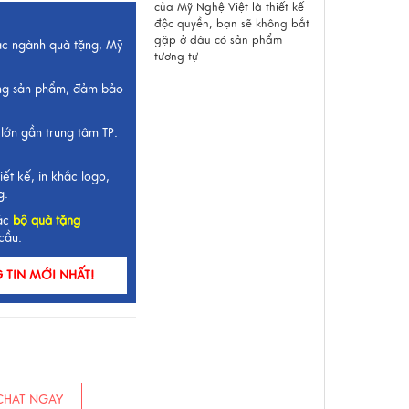
của Mỹ Nghệ Việt là thiết kế
độc quyền, bạn sẽ không bắt
gặp ở đâu có sản phẩm
ắc ngành quà tặng, Mỹ
tương tự
ng sản phẩm, đảm bảo
lớn gần trung tâm TP.
iết kế, in khắc logo,
g.
ác
bộ quà tặng
cầu.
TIN MỚI NHẤT!
HAT NGAY