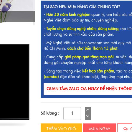
TẠI SAO NÊN MUA HÀNG CỦA CHÚNG TÔI?
-
Hơn 30 năm kinh nghiệm
quản lý, am hiểu sâu s
I
Nghệ Việt đảm bảo uy tín, chuyên nghiệp.
-
Tuyển chọn đúng nghệ nhân, đúng xưởng
cho từ
chất lượng và sự tinh xảo của sản phẩm.
- Mỹ Nghệ Việt sở hữu showroom sơn mài quy mô 
Hồ Chí Minh,
cách chợ Bến Thành 15 phút.
-
Cung cấp
giải pháp quà tặng trọn gói
:
tư vấn, th
đóng gói chuyên nghiệp nhất cho từng khách hàn
- Sáng tạo trong việc
kết hợp sản phẩm
, tạo ra c
(combo)
độc đáo và khác biệt, đáp ứng mọi nhu 
QUAN TÂM ZALO OA NGAY ĐỂ NHẬN THÔNG 
Số lượng :
THÊM VÀO GIỎ
MUA NGAY
C