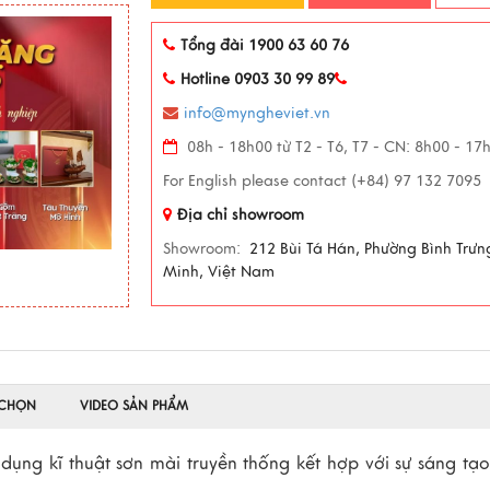
Tổng đài 1900 63 60 76
Hotline 0903 30 99 89
info@myngheviet.vn
08h - 18h00 từ T2 - T6, T7 - CN: 8h00 - 17
For English please contact (+84) 97 132 7095
Địa chỉ showroom
Showroom:
212 Bùi Tá Hán, Phường Bình Trưn
Minh, Việt Nam
 CHỌN
VIDEO SẢN PHẨM
ụng kĩ thuật sơn mài truyền thống kết hợp với sự sáng tạ