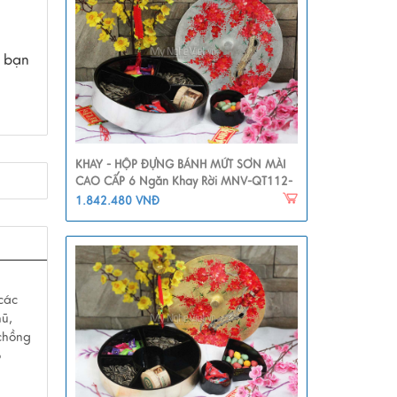
, bạn
KHAY - HỘP ĐỰNG BÁNH MỨT SƠN MÀI
CAO CẤP 6 Ngăn Khay Rời MNV-QT112-
1
1.842.480 VNĐ
 các
hũ,
 chồng
o