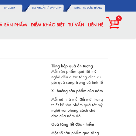
ENGLISH
TÀI KHOẢN /
ĐĂNG KÝ
KIỂM TRA ĐƠN HÀNG
0
CẢ SẢN PHẨM
ĐIỂM KHÁC BIỆT
TƯ VẤN
LIÊN HỆ
Tặng hộp quà ấn tượng
Mỗi sản phẩm quà tết mỹ
nghệ đều được tặng dịch vụ
gói quà sang trọng và tinh tế
Xu hướng sản phẩm của năm
Mỗi năm là mỗi đổi mới trong
thiết kế sản phẩm quà tết mỹ
nghệ với phong cách chủ
đạo của năm đó
Quà tặng tết độc - hiếm
Một số sản phẩm quà tăng