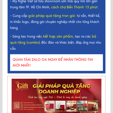
- Mỹ Nghệ Việt sở hữu showroom sơn mài quy mô lớn gần
cách chợ Bến Thành 15 phút.
trung tâm TP. Hồ Chí Minh,
-
giải pháp quà tặng trọn gói
:
Cung cấp
tư vấn, thiết kế,
in khắc logo, đóng gói chuyên nghiệp nhất cho từng khách
hàng.
kết hợp sản phẩm
bộ
- Sáng tạo trong việc
, tạo ra các
quà tặng (combo)
độc đáo và khác biệt, đáp ứng mọi nhu
cầu.
QUAN TÂM ZALO OA NGAY ĐỂ NHẬN THÔNG TIN
MỚI NHẤT!