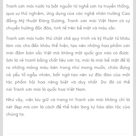
Tranh sơn mài
nước ta bắt nguồn từ nghề sơn ta truyền thống,
qua sự thử nghiệm, ứng dụng của các nghệ nhân trường Cao
đẳng Mỹ thuật Đông Dương,
Tranh sơn mài
Việt Nam có sự
chuyển hướng độc đáo, tinh tế trên bề mặt và màu sắc.
Tranh sơn mài
tuân thủ chặt chẽ quy trình và kỹ thuật từ khâu
làm vóc cho đến khâu thể hiện, tạo nên những họa phẩm sơn
mài đậm bản sắc Việt mà không một quốc gia nào có được.
Sơn là vẽ tranh bằng chất liệu sơn ta, mài là mài bề mặt để lộ
ra những mảng màu bên trong như mong muốn, chứa đựng
cả yếu tố ngẫu nhiên, bất ngờ tạo nên sự độc đáo của một
tác phẩm hội họa riêng biệt và duy nhất. Do đó có thể
nói
Tranh sơn mài
là quốc hoa Việt Nam.
Như vậy, việc lưu giữ và trang trí
Tranh sơn mài
không chỉ là
nét đẹp mà còn là cách để thể hiện lòng tự hào dân tộc của
chúng ta.