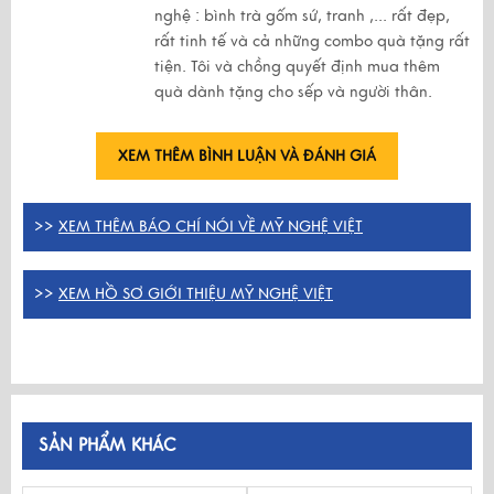
nghệ : bình trà gốm sứ, tranh ,... rất đẹp,
rất tinh tế và cả những combo quà tặng rất
tiện. Tôi và chồng quyết định mua thêm
quà dành tặng cho sếp và người thân.
XEM THÊM BÌNH LUẬN VÀ ĐÁNH GIÁ
>>
XEM THÊM BÁO CHÍ NÓI VỀ MỸ NGHỆ VIỆT
>>
XEM HỒ SƠ GIỚI THIỆU MỸ NGHỆ VIỆT
SẢN PHẨM KHÁC