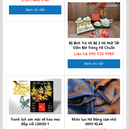
6.891.480 VNĐ
Xem chi tiết
Bộ Bình Trà Và Bộ 2 Hũ Mứt Tết
Gốm Bát Tràng Vẽ Chuồn
Chuồn
Liên hệ 090 330 9989
Xem chi tiết
Tranh lịch sơn mài vẽ hoa mai
Khăn lụa Hà Đông size nhỏ
đắp nổi LSM50-1
MNV-KL44