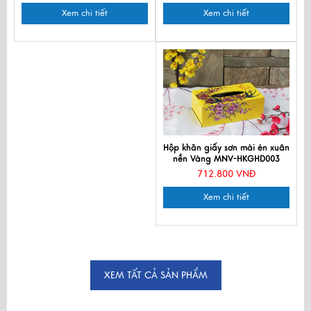
Xem chi tiết
Xem chi tiết
Hộp khăn giấy sơn mài én xuân
nền Vàng MNV-HKGHD003
712.800 VNĐ
Xem chi tiết
XEM TẤT CẢ SẢN PHẨM