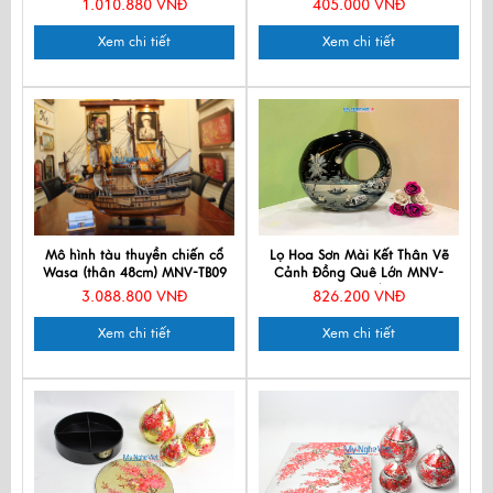
1.010.880 VNĐ
405.000 VNĐ
Xem chi tiết
Xem chi tiết
Mô hình tàu thuyền chiến cổ
Lọ Hoa Sơn Mài Kết Thân Vẽ
Wasa (thân 48cm) MNV-TB09
Cảnh Đồng Quê Lớn MNV-
LHSM118/3-2
3.088.800 VNĐ
826.200 VNĐ
Xem chi tiết
Xem chi tiết