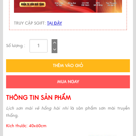
TRUY CẬP SGIFT:
TẠI ĐÂY
Số lượng :
THÊM VÀO GIỎ
MUA NGAY
THÔNG TIN SẢN PHẨM
Lịch sơn mài vẽ hồng hài nhi
là sản phẩm sơn mài truyền
thống.
Kích thước: 40x60cm