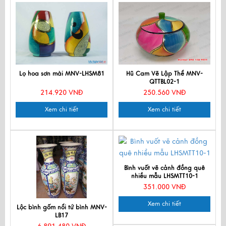
Lọ hoa sơn mài MNV-LHSM81
Hũ Cam Vẽ Lập Thể MNV-
QTTBL02-1
214.920 VNĐ
250.560 VNĐ
Xem chi tiết
Xem chi tiết
Bình vuốt vẽ cảnh đồng quê
nhiều mẫu LHSMTT10-1
351.000 VNĐ
Xem chi tiết
Lộc bình gốm nổi tứ bình MNV-
LB17