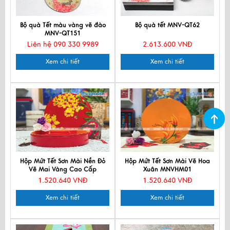
Bộ quà Tết màu vàng vẽ đào
Bộ quà tết MNV-QT62
MNV-QT151
Liên hệ 090 330 9989
2.613.600 VNĐ
Xem chi tiết
Xem chi tiết
Hộp Mứt Tết Sơn Mài Nền Đỏ
Hộp Mứt Tết Sơn Mài Vẽ Hoa
Vẽ Mai Vàng Cao Cấp
Xuân MNVHM01
MNVHM01
1.520.640 VNĐ
1.520.640 VNĐ
Xem chi tiết
Xem chi tiết