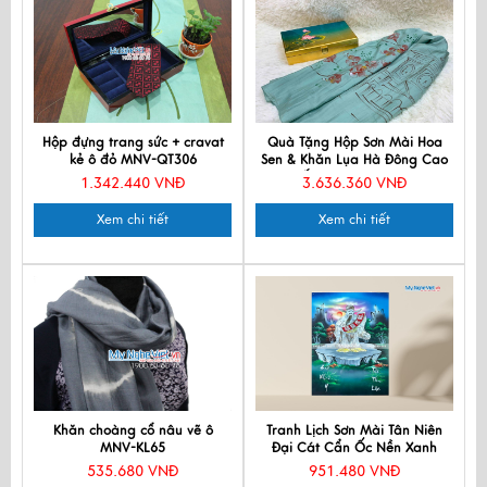
Hộp đựng trang sức + cravat
Quà Tặng Hộp Sơn Mài Hoa
kẻ ô đỏ MNV-QT306
Sen & Khăn Lụa Hà Đông Cao
Cấp CBPT70180T3-1
1.342.440 VNĐ
3.636.360 VNĐ
Xem chi tiết
Xem chi tiết
Khăn choàng cổ nâu vẽ ô
Tranh Lịch Sơn Mài Tân Niên
MNV-KL65
Đại Cát Cẩn Ốc Nền Xanh
535.680 VNĐ
951.480 VNĐ