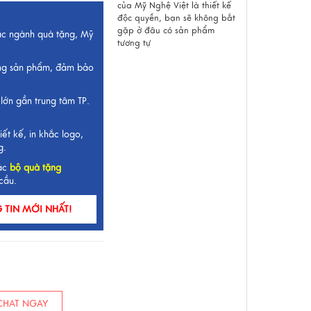
của Mỹ Nghệ Việt là thiết kế
độc quyền, bạn sẽ không bắt
gặp ở đâu có sản phẩm
ắc ngành quà tặng, Mỹ
tương tự
ng sản phẩm, đảm bảo
lớn gần trung tâm TP.
iết kế, in khắc logo,
g.
ác
bộ quà tặng
cầu.
TIN MỚI NHẤT!
HAT NGAY