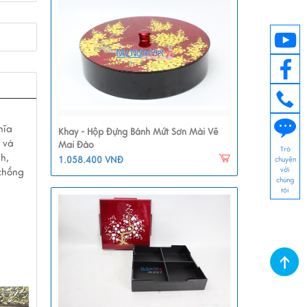
hĩa
Khay - Hộp Đựng Bánh Mứt Sơn Mài Vẽ
 và
Mai Đào
Trò
h,
1.058.400 VNĐ
chuyện
với
 chồng
chúng
tôi