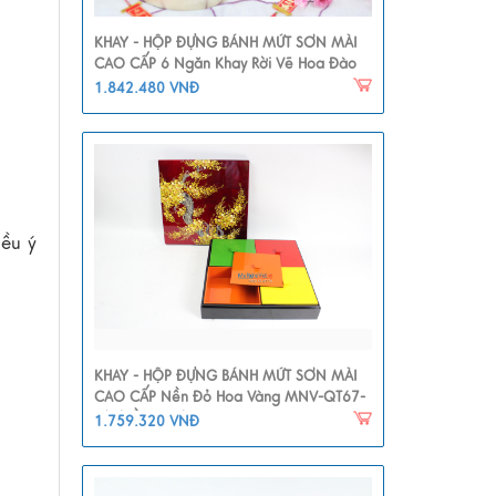
KHAY - HỘP ĐỰNG BÁNH MỨT SƠN MÀI
CAO CẤP 6 Ngăn Khay Rời Vẽ Hoa Đào
MNV-QT112
1.842.480 VNĐ
iều ý
KHAY - HỘP ĐỰNG BÁNH MỨT SƠN MÀI
CAO CẤP Nền Đỏ Hoa Vàng MNV-QT67-
2(nhiều Màu)
1.759.320 VNĐ