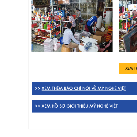
XEM T
>>
XEM THÊM BÁO CHÍ NÓI VỀ MỸ NGHỆ VIỆT
>>
XEM HỒ SƠ GIỚI THIỆU MỸ NGHỆ VIỆT