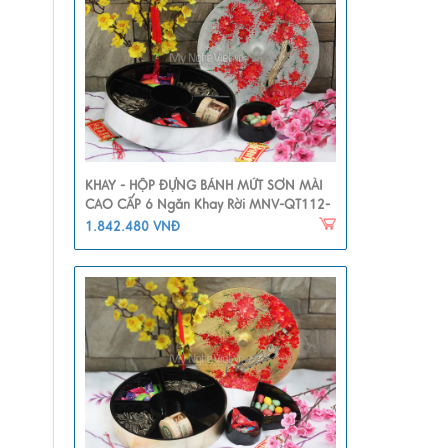
KHAY - HỘP ĐỰNG BÁNH MỨT SƠN MÀI
CAO CẤP 6 Ngăn Khay Rời MNV-QT112-
1
1.842.480 VNĐ