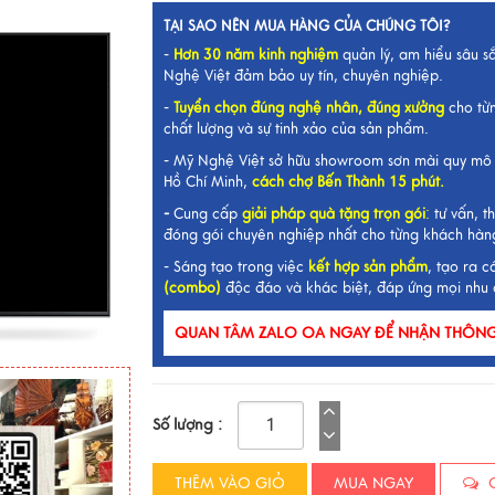
TẠI SAO NÊN MUA HÀNG CỦA CHÚNG TÔI?
-
Hơn 30 năm kinh nghiệm
quản lý, am hiểu sâu s
Nghệ Việt đảm bảo uy tín, chuyên nghiệp.
-
Tuyển chọn đúng nghệ nhân, đúng xưởng
cho từ
chất lượng và sự tinh xảo của sản phẩm.
- Mỹ Nghệ Việt sở hữu showroom sơn mài quy mô 
Hồ Chí Minh,
cách chợ Bến Thành 15 phút.
-
Cung cấp
giải pháp quà tặng trọn gói
:
tư vấn, th
đóng gói chuyên nghiệp nhất cho từng khách hàn
- Sáng tạo trong việc
kết hợp sản phẩm
, tạo ra c
(combo)
độc đáo và khác biệt, đáp ứng mọi nhu 
QUAN TÂM ZALO OA NGAY ĐỂ NHẬN THÔNG 
Số lượng :
THÊM VÀO GIỎ
MUA NGAY
C