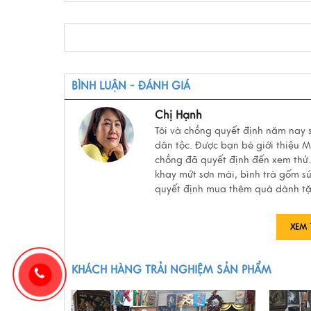
BÌNH LUẬN - ĐÁNH GIÁ
Chị Hạnh
Tôi và chồng quyết định năm nay
dân tộc. Được bạn bè giới thiệu 
chồng đã quyết định đến xem thử.
khay mứt sơn mài, bình trà gốm sứ,
quyết định mua thêm quà dành tặ
XEM 
KHÁCH HÀNG TRẢI NGHIỆM SẢN PHẨM