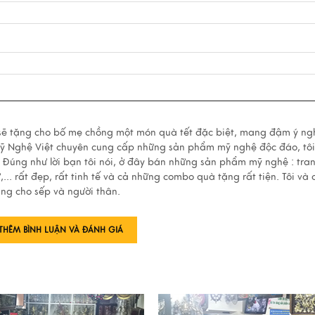
 sẽ tặng cho bố mẹ chồng một món quà tết đặc biệt, mang đậm ý ng
Mỹ Nghệ Việt chuyên cung cấp những sản phẩm mỹ nghệ độc đáo, tôi
 Đúng như lời bạn tôi nói, ở đây bán những sản phẩm mỹ nghệ : tran
... rất đẹp, rất tinh tế và cả những combo quà tặng rất tiện. Tôi và
ng cho sếp và người thân.
THÊM BÌNH LUẬN VÀ ĐÁNH GIÁ