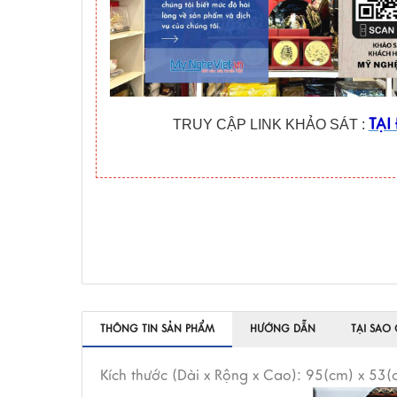
TẠI
TRUY CẬP LINK KHẢO SÁT :
THÔNG TIN SẢN PHẨM
HƯỚNG DẪN
TẠI SAO
Kích thước (Dài x Rộng x Cao): 95(cm) x 53(