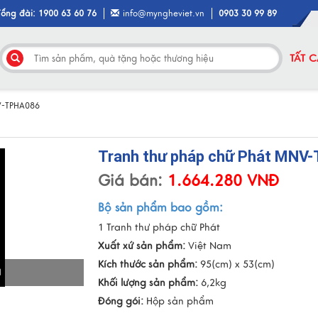
Tổng đài: 1900 63 60 76
info@myngheviet.vn
0903 30 99 89
TẤT 
V-TPHA086
Tranh thư pháp chữ Phát MNV
Giá bán:
1.664.280 VNĐ
Bộ sản phẩm bao gồm:
1 Tranh thư pháp chữ Phát
Xuất xứ sản phẩm:
Việt Nam
Kích thước sản phẩm:
95(cm) x 53(cm)
I
Khối lượng sản phẩm:
6,2kg
Đóng gói:
Hộp sản phẩm