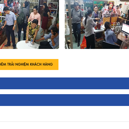
HÊM TRẢI NGHIỆM KHÁCH HÀNG