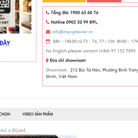
Tổng đài 1900 63 60 76
Hotline 0903 30 99 89
info@myngheviet.vn
08h - 18h00 từ T2 - T6, T7 - CN: 8h00 - 17
 ĐÂY
For English please contact (+84) 97 132 7095
Địa chỉ showroom
Showroom:
212 Bùi Tá Hán, Phường Bình Trưn
Minh, Việt Nam
 CHỌN
VIDEO SẢN PHẨM
cm) x 0(cm)