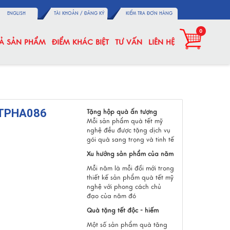
ENGLISH
TÀI KHOẢN /
ĐĂNG KÝ
KIỂM TRA ĐƠN HÀNG
0
CẢ SẢN PHẨM
ĐIỂM KHÁC BIỆT
TƯ VẤN
LIÊN HỆ
-TPHA086
Tặng hộp quà ấn tượng
Mỗi sản phẩm quà tết mỹ
nghệ đều được tặng dịch vụ
gói quà sang trọng và tinh tế
Xu hướng sản phẩm của năm
Mỗi năm là mỗi đổi mới trong
thiết kế sản phẩm quà tết mỹ
nghệ với phong cách chủ
đạo của năm đó
Quà tặng tết độc - hiếm
Một số sản phẩm quà tăng