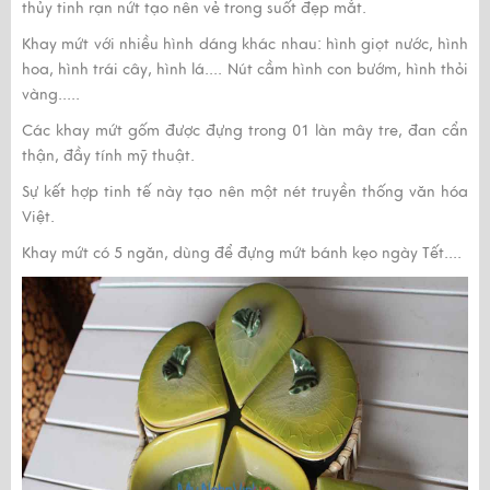
thủy tinh rạn nứt tạo nên vẻ trong suốt đẹp mắt.
Khay mứt với nhiều hình dáng khác nhau: hình giọt nước, hình
hoa, hình trái cây, hình lá.... Nút cầm hình con bướm, hình thỏi
vàng.....
Các khay mứt gốm được đựng trong 01 làn mây tre, đan cẩn
thận, đầy tính mỹ thuật.
Sự kết hợp tinh tế này tạo nên một nét truyền thống văn hóa
Việt.
Khay mứt có 5 ngăn, dùng để đựng mứt bánh kẹo ngày Tết....