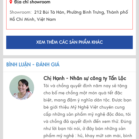
Địa chỉ showroom
Showroom:
212 Bùi Tá Hán, Phường Bình Trưng, Thành phố
Hồ Chí Minh, Việt Nam
XEM THÊM CÁC SẢN PHẨM KHÁC
BÌNH LUẬN - ĐÁNH GIÁ
Chị Hạnh - Nhân sự công ty Tấn Lộc
Tôi và chồng quyết định năm nay sẽ tặng
cho bố mẹ chồng một món quà tết đặc
biệt, mang đậm ý nghĩa dân tộc. Được bạn
bè giới thiệu Mỹ Nghệ Việt chuyên cung
cấp những sản phẩm mỹ nghệ độc đáo, tôi
và chồng đã quyết định đến xem thử. Đúng
như lời bạn tôi nói, ở đây bán những sản
phẩm mỹ nghệ : hũ, khay mứt sơn mài, bình