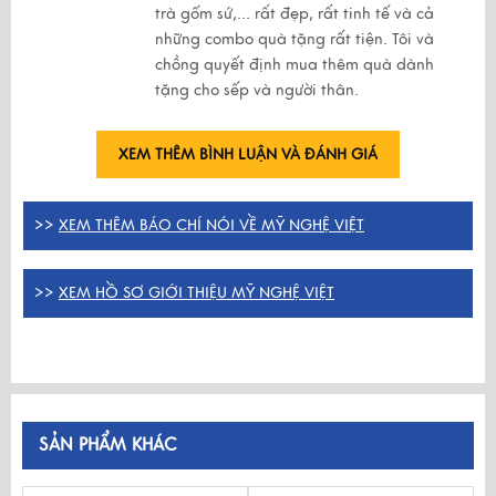
trà gốm sứ,... rất đẹp, rất tinh tế và cả
những combo quà tặng rất tiện. Tôi và
chồng quyết định mua thêm quà dành
tặng cho sếp và người thân.
XEM THÊM BÌNH LUẬN VÀ ĐÁNH GIÁ
>>
XEM THÊM BÁO CHÍ NÓI VỀ MỸ NGHỆ VIỆT
>>
XEM HỒ SƠ GIỚI THIỆU MỸ NGHỆ VIỆT
SẢN PHẨM KHÁC