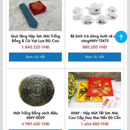
Quà Tặng Hộp Sơn Mài Trống
Bộ bình trà dáng bưởi vẽ sen
Đồng & Cà Vạt Lụa Đũi Cao
vàngMNV-TS475
Cấp CBMNV-CRVNC3.1
1.840.320 VNĐ
880.200 VNĐ
Xem chi tiết
Xem chi tiết
Mặt Trống Đồng cách điệu
KHAY - Hộp Mứt Tết Sơn Mài
MNV-DD29
Cao Cấp Hoa Mai Nền Đỏ Cẩn
Ốc QTHD005-1
4.989.600 VNĐ
1.604.880 VNĐ