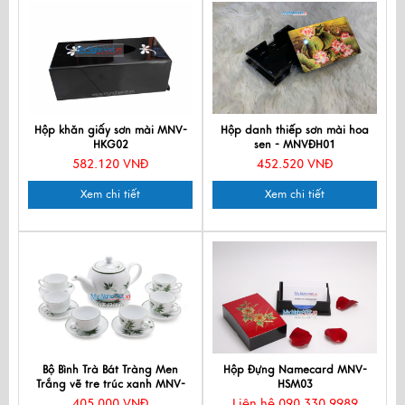
Hộp khăn giấy sơn mài MNV-
Hộp danh thiếp sơn mài hoa
HKG02
sen - MNVĐH01
582.120 VNĐ
452.520 VNĐ
Xem chi tiết
Xem chi tiết
Bộ Bình Trà Bát Tràng Men
Hộp Đựng Namecard MNV-
Trắng vẽ tre trúc xanh MNV-
HSM03
TS001-1
405.000 VNĐ
Liên hệ 090 330 9989