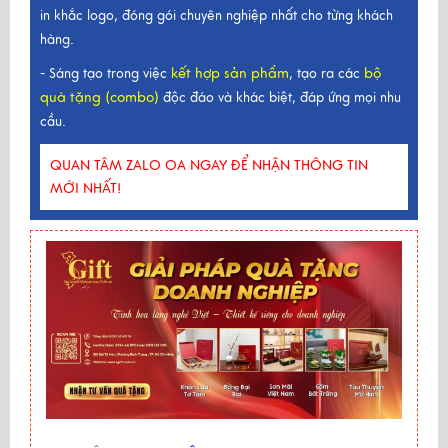
in khắc logo, đóng gói chuyên nghiệp nhất cho từng khách
hàng.
kết hợp sản phẩm
bộ
- Sáng tạo trong việc
, tạo ra các
quà tặng (combo)
độc đáo và khác biệt, đáp ứng mọi nhu
cầu.
QUAN TÂM ZALO OA NGAY ĐỂ NHẬN THÔNG TIN
MỚI NHẤT!