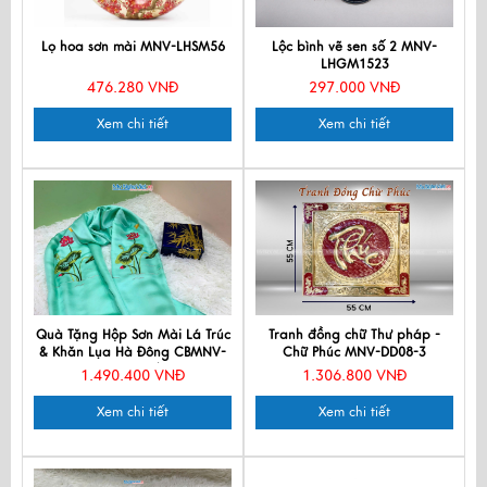
Lọ hoa sơn mài MNV-LHSM56
Lộc bình vẽ sen số 2 MNV-
LHGM1523
476.280 VNĐ
297.000 VNĐ
Xem chi tiết
Xem chi tiết
Quà Tặng Hộp Sơn Mài Lá Trúc
Tranh đồng chữ Thư pháp -
& Khăn Lụa Hà Đông CBMNV-
Chữ Phúc MNV-DD08-3
LNL45180/17
1.490.400 VNĐ
1.306.800 VNĐ
Xem chi tiết
Xem chi tiết