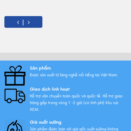
Sản phẩm
Được sản xuất từ làng nghề nổi tiếng tại Việt Nam.
Giao dịch linh hoạt
Hỗ trợ vận chuyển toàn quốc và quốc tế. Hỗ trợ giao
hàng gấp trong vòng 1 -2 giờ (có tính phí) khu vực
HCM.
Giá xuất xưởng
Sản phẩm được bán với giá gốc xuất xưởng không