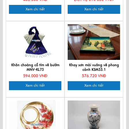
Xem chi tiết
Xem chi tiết
Khăn choàng cổ tím vẽ bướm
Khay sơn mài vuông vẽ phong
MNV-KL73
cảnh KSM33.1
594.000 VNĐ
576.720 VNĐ
Xem chi tiết
Xem chi tiết