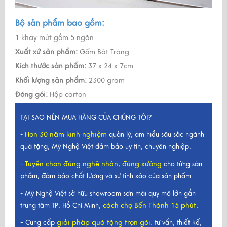
Bộ sản phẩm bao gồm:
1 khay mứt gồm 5 ngăn
Xuất xứ sản phẩm:
Gốm Bát Tràng
Kích thước sản phẩm:
37 x 24 x 7cm
Khối lượng sản phẩm:
2300 gram
Đóng gói:
Hộp carton
TẠI SAO NÊN MUA HÀNG CỦA CHÚNG TÔI?
Hơn 30 năm kinh nghiệm
-
quản lý, am hiểu sâu sắc ngành
quà tặng, Mỹ Nghệ Việt đảm bảo uy tín, chuyên nghiệp.
Tuyển chọn đúng nghệ nhân, đúng xưởng
-
cho từng sản
phẩm, đảm bảo chất lượng và sự tinh xảo của sản phẩm.
- Mỹ Nghệ Việt sở hữu showroom sơn mài quy mô lớn gần
cách chợ Bến Thành 15 phút.
trung tâm TP. Hồ Chí Minh,
-
giải pháp quà tặng trọn gói
:
Cung cấp
tư vấn, thiết kế,