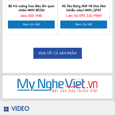
Bộ trà vuông hoa đào ấm quai
Hũ Táo Đựng Mứt Vẽ Hoa Mai
nhôm MNV-BT256
(nhiều màu) MNV_QT07
464.400 VNĐ
Liên hệ 090 330 9989
Xem chi tiết
Xem chi tiết
XEM TẤT CẢ SẢN PHẨM
VIDEO