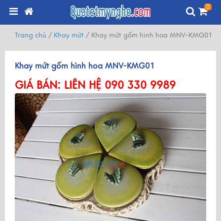
0
Trang chủ
/
Khay mứt
/
Khay mứt gốm hình hoa MNV-KMG01
Khay mứt gốm hình hoa MNV-KMG01
GIÁ BÁN:
LIÊN HỆ 090 330 9989