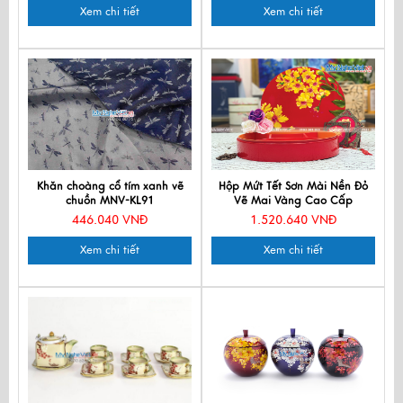
Xem chi tiết
Xem chi tiết
Khăn choàng cổ tím xanh vẽ
Hộp Mứt Tết Sơn Mài Nền Đỏ
chuồn MNV-KL91
Vẽ Mai Vàng Cao Cấp
MNVHM01
446.040 VNĐ
1.520.640 VNĐ
Xem chi tiết
Xem chi tiết