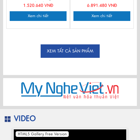
D30xH7.5 (9cm) QTDHV2
1.520.640 VNĐ
6.891.480 VNĐ
Xem chi tiết
Xem chi tiết
XEM TẤT CẢ SẢN PHẨM
VIDEO
HTML5 Gallery Free Version