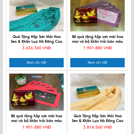
Quà Tặng Hộp Sơn Mài Hoa
Bộ quà tặng hộp sơn mài hoa
Sen & Khăn Lụa Hà Đông Cao
mai và bộ khăn trải bàn màu
Cấp CBPT70180T3-3
tím thêu sen CBMNV-KLTB11.6
3.636.360 VNĐ
1.901.880 VNĐ
Xem chi tiết
Xem chi tiết
Bộ quà tặng hộp sơn mài hoa
Quà Tặng Hộp Sơn Mài Hoa
mai và bộ khăn trải bàn màu
Sen & Khăn Lụa Hà Đông Cao
đỏ thêu sen CBMNV-KLTB11
Cấp CBKLNL89-10
1.901.880 VNĐ
3.814.560 VNĐ