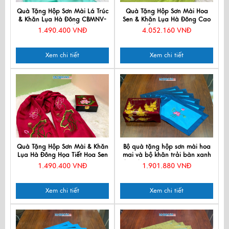
Quà Tặng Hộp Sơn Mài Lá Trúc
Quà Tặng Hộp Sơn Mài Hoa
& Khăn Lụa Hà Đông CBMNV-
Sen & Khăn Lụa Hà Đông Cao
LNL45180/17
Cấp CBKLNL89-6
1.490.400 VNĐ
4.052.160 VNĐ
Xem chi tiết
Xem chi tiết
Quà Tặng Hộp Sơn Mài & Khăn
Bộ quà tặng hộp sơn mài hoa
Lụa Hà Đông Họa Tiết Hoa Sen
mai và bộ khăn trải bàn xanh
CBMNV-LNL45180/10
nhạt thêu sen CBMNV-KLTB11.2
1.490.400 VNĐ
1.901.880 VNĐ
Xem chi tiết
Xem chi tiết