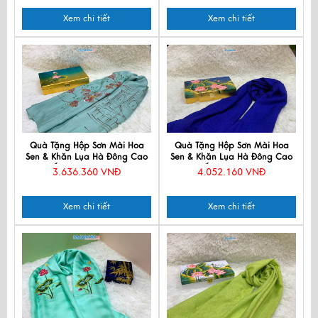
Xem chi tiết
Xem chi tiết
Quà Tặng Hộp Sơn Mài Hoa
Quà Tặng Hộp Sơn Mài Hoa
Sen & Khăn Lụa Hà Đông Cao
Sen & Khăn Lụa Hà Đông Cao
Cấp CBPT70180T3-1
Cấp CBKLNL89-3
3.636.360 VNĐ
4.052.160 VNĐ
Xem chi tiết
Xem chi tiết