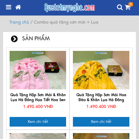
0
Trang chủ
/
Combo quà tặng sơn mài + Lụa
SẢN PHẨM
Quà Tặng Hộp Sơn Mài & Khăn
Quà Tặng Hộp Sơn Mài Hoa
Lụa Hà Đông Họa Tiết Hoa Sen
Đào & Khăn Lụa Hà Đông
CBMNV-LNL45180/11
CBMNV-LNL45180/4
1.490.400 VNĐ
1.490.400 VNĐ
Xem chi tiết
Xem chi tiết