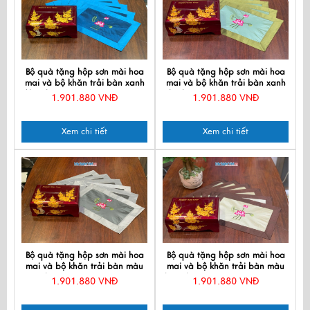
Bộ quà tặng hộp sơn mài hoa
Bộ quà tặng hộp sơn mài hoa
mai và bộ khăn trải bàn xanh
mai và bộ khăn trải bàn xanh
đậm thêu sen CBMNV-KLTB11.3
lá thêu sen CBMNV-KLTB11.4
1.901.880 VNĐ
1.901.880 VNĐ
Xem chi tiết
Xem chi tiết
Bộ quà tặng hộp sơn mài hoa
Bộ quà tặng hộp sơn mài hoa
mai và bộ khăn trải bàn màu
mai và bộ khăn trải bàn màu
xám thêu sen CBMNV-KLTB11.5
kem thêu sen CBMNV-KLTB11.1
1.901.880 VNĐ
1.901.880 VNĐ