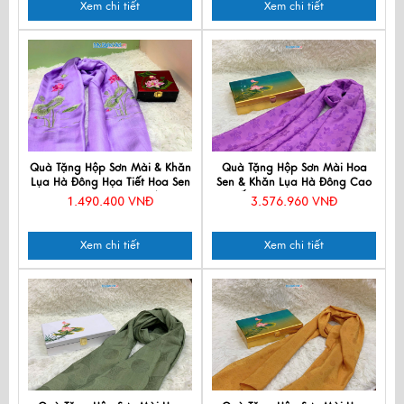
Xem chi tiết
Xem chi tiết
Quà Tặng Hộp Sơn Mài & Khăn
Quà Tặng Hộp Sơn Mài Hoa
Lụa Hà Đông Họa Tiết Hoa Sen
Sen & Khăn Lụa Hà Đông Cao
CBMNV-LNL45180/1
Cấp CBMNV-KLNL80180
1.490.400 VNĐ
3.576.960 VNĐ
Xem chi tiết
Xem chi tiết