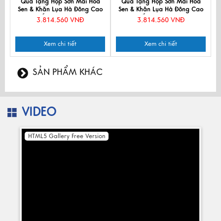
Quà Tặng Hộp Sơn Mài Hoa
Quà Tặng Hộp Sơn Mài Hoa
Sen & Khăn Lụa Hà Đông Cao
Sen & Khăn Lụa Hà Đông Cao
Cấp CBKLNL89-2
Cấp CBKLNL89-1
3.814.560 VNĐ
3.814.560 VNĐ
Xem chi tiết
Xem chi tiết
SẢN PHẨM KHÁC
VIDEO
HTML5 Gallery Free Version