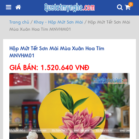
0
Trang chủ
/
Khay - Hộp Mứt Sơn Mài
/
Hộp Mứt Tết Sơn Mài
Mùa Xuân Hoa Tím MNVHM01
Hộp Mứt Tết Sơn Mài Mùa Xuân Hoa Tím
MNVHM01
GIÁ BÁN:
1.520.640 VNĐ