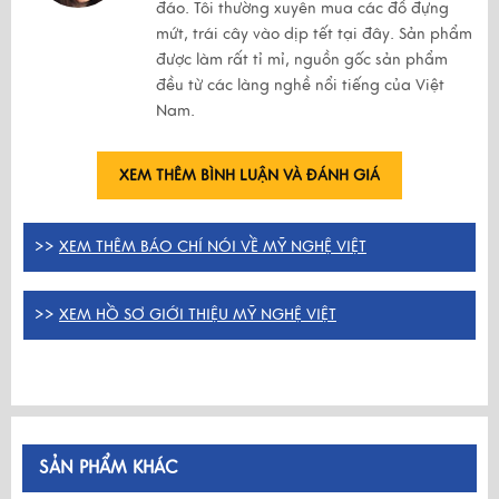
đáo. Tôi thường xuyên mua các đồ đựng
mứt, trái cây vào dịp tết tại đây. Sản phẩm
được làm rất tỉ mỉ, nguồn gốc sản phẩm
đều từ các làng nghề nổi tiếng của Việt
Nam.
XEM THÊM BÌNH LUẬN VÀ ĐÁNH GIÁ
>>
XEM THÊM BÁO CHÍ NÓI VỀ MỸ NGHỆ VIỆT
>>
XEM HỒ SƠ GIỚI THIỆU MỸ NGHỆ VIỆT
SẢN PHẨM KHÁC