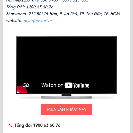
Hotline/Zalo: 090 330 9989 - 0971 327 095
Tổng Đài: 
1900 63 60 76
Showroom: 212 Bùi Tá Hán, P. An Phú, TP. Thủ Đức, TP. HCM
website: 
myngheviet.vn
MUA SẢN PHẨM NÀY
Tổng đài 1900 63 60 76