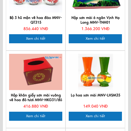
Bộ 3 hũ mận vẽ hoa đào MNV-
Hộp sơn mài 6 ngăn Vịnh Hạ
QT315
Long MNV-TNH01
856.440 VNĐ
1.366.200 VNĐ
Xem chi tiết
Xem chi tiết
Hộp khăn giấy sơn mài vuông
Lọ hoa sơn mài MNV-LHSM35
vẽ hoa đỏ tươi MNV-HKG31/đỏ
tươi
416.880 VNĐ
149.040 VNĐ
Xem chi tiết
Xem chi tiết