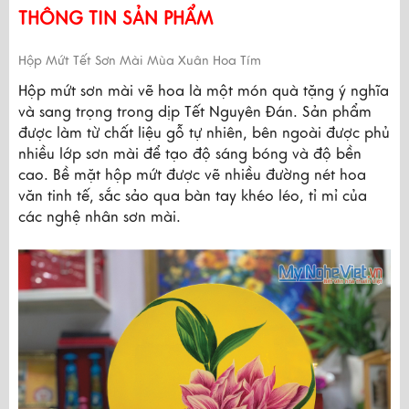
THÔNG TIN SẢN PHẨM
Hộp Mứt Tết Sơn Mài Mùa Xuân Hoa Tím
Hộp mứt sơn mài vẽ hoa là một món quà tặng ý nghĩa 
và sang trọng trong dịp Tết Nguyên Đán. Sản phẩm 
được làm từ chất liệu gỗ tự nhiên, bên ngoài được phủ 
nhiều lớp sơn mài để tạo độ sáng bóng và độ bền 
cao. Bề mặt hộp mứt được vẽ nhiều đường nét hoa 
văn tinh tế, sắc sảo qua bàn tay khéo léo, tỉ mỉ của 
các nghệ nhân sơn mài.