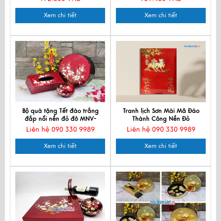
Xem chi tiết
Xem chi tiết
Bộ quà tặng Tết đào trắng
Tranh lịch Sơn Mài Mã Đáo
đắp nổi nền đỏ đô MNV-
Thành Công Nền Đỏ
CBQT02
Liên hệ 090 330 9989
Liên hệ 090 330 9989
Xem chi tiết
Xem chi tiết