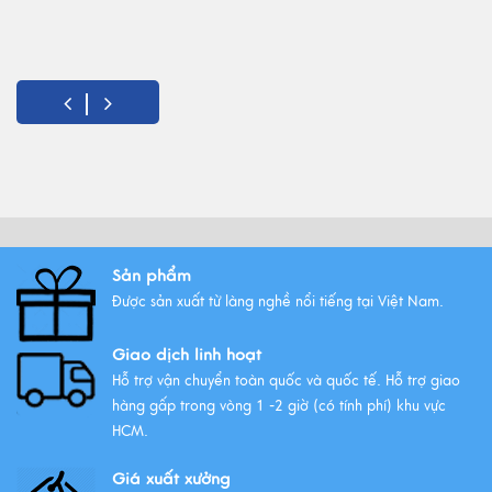
Sản phẩm
Được sản xuất từ làng nghề nổi tiếng tại Việt Nam.
Giao dịch linh hoạt
Hỗ trợ vận chuyển toàn quốc và quốc tế. Hỗ trợ giao
hàng gấp trong vòng 1 -2 giờ (có tính phí) khu vực
HCM.
Giá xuất xưởng