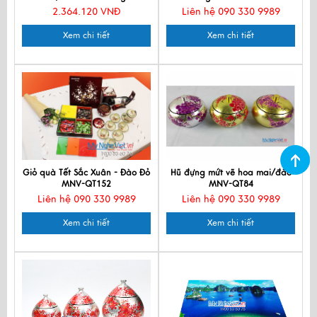
MNV-QT010
2.364.120 VNĐ
Liên hệ 090 330 9989
Xem chi tiết
Xem chi tiết
Giỏ quà Tết Sắc Xuân - Đào Đỏ
Hũ đựng mứt vẽ hoa mai/đào
MNV-QT152
MNV-QT84
Liên hệ 090 330 9989
Liên hệ 090 330 9989
Xem chi tiết
Xem chi tiết