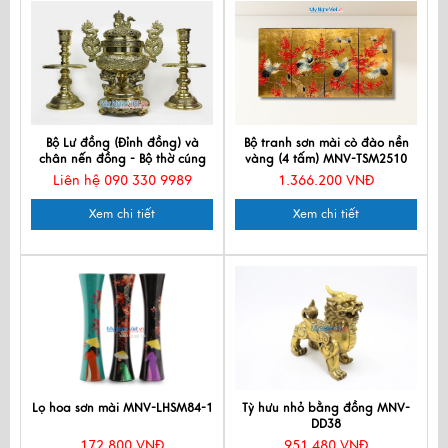
Bộ Lư đồng (Đỉnh đồng) và
Bộ tranh sơn mài cò đào nền
chân nến đồng - Bộ thờ cúng
vàng (4 tấm) MNV-TSM2510
MNV-DD19
Liên hệ 090 330 9989
1.366.200 VNĐ
Xem chi tiết
Xem chi tiết
Lọ hoa sơn mài MNV-LHSM84-1
Tỳ hưu nhỏ bằng đồng MNV-
DD38
172.800 VNĐ
951.480 VNĐ