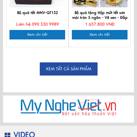
Bộ quà tết MNV-QT132
Bộ quà tặng Hộp mứt tết sơn
mài tròn 5 ngăn - Vẽ sen - Đắp
Vàng QTTBLT-Se-1
Liên hệ 090 330 9989
1.657.800 VNĐ
Xem chi tiết
Xem chi tiết
XEM TẤT CẢ SẢN PHẨM
VIDEO