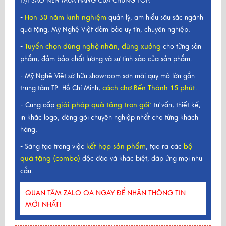
TẠI SAO NÊN MUA HÀNG CỦA CHÚNG TÔI?
Hơn 30 năm kinh nghiệm
-
quản lý, am hiểu sâu sắc ngành
quà tặng, Mỹ Nghệ Việt đảm bảo uy tín, chuyên nghiệp.
Tuyển chọn đúng nghệ nhân, đúng xưởng
-
cho từng sản
phẩm, đảm bảo chất lượng và sự tinh xảo của sản phẩm.
- Mỹ Nghệ Việt sở hữu showroom sơn mài quy mô lớn gần
cách chợ Bến Thành 15 phút.
trung tâm TP. Hồ Chí Minh,
-
giải pháp quà tặng trọn gói
:
Cung cấp
tư vấn, thiết kế,
in khắc logo, đóng gói chuyên nghiệp nhất cho từng khách
hàng.
kết hợp sản phẩm
bộ
- Sáng tạo trong việc
, tạo ra các
quà tặng (combo)
độc đáo và khác biệt, đáp ứng mọi nhu
cầu.
QUAN TÂM ZALO OA NGAY ĐỂ NHẬN THÔNG TIN
MỚI NHẤT!