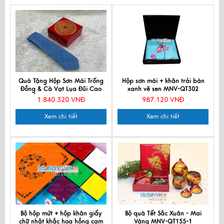
Quà Tặng Hộp Sơn Mài Trống
Hộp sơn mài + khăn trải bàn
Đồng & Cà Vạt Lụa Đũi Cao
xanh vẽ sen MNV-QT302
Cấp CBMNV-CRVNC1.1
1.840.320 VNĐ
987.120 VNĐ
Xem chi tiết
Xem chi tiết
Bộ hộp mứt + hộp khăn giấy
Bộ quà Tết Sắc Xuân - Mai
chữ nhật khắc hoa hồng cam
Vàng MNV-QT155-1