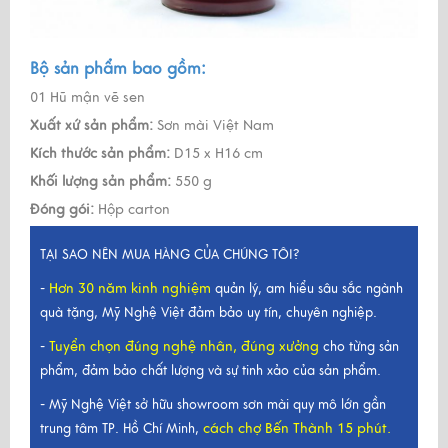
Bộ sản phẩm bao gồm:
01 Hũ mận vẽ sen
Xuất xứ sản phẩm:
Sơn mài Việt Nam
Kích thước sản phẩm:
D15 x H16 cm
Khối lượng sản phẩm:
550 g
Đóng gói:
Hộp carton
TẠI SAO NÊN MUA HÀNG CỦA CHÚNG TÔI?
Hơn 30 năm kinh nghiệm
-
quản lý, am hiểu sâu sắc ngành
quà tặng, Mỹ Nghệ Việt đảm bảo uy tín, chuyên nghiệp.
Tuyển chọn đúng nghệ nhân, đúng xưởng
-
cho từng sản
phẩm, đảm bảo chất lượng và sự tinh xảo của sản phẩm.
- Mỹ Nghệ Việt sở hữu showroom sơn mài quy mô lớn gần
cách chợ Bến Thành 15 phút.
trung tâm TP. Hồ Chí Minh,