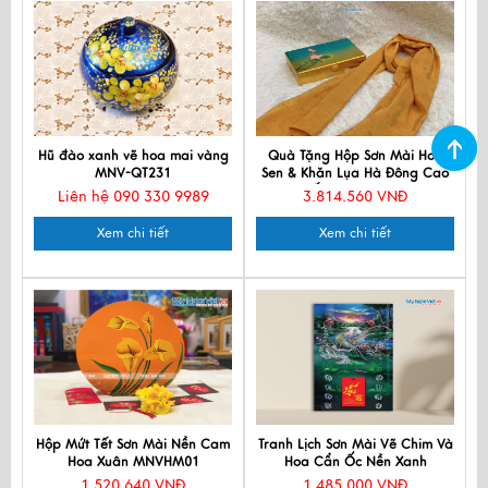
Hũ đào xanh vẽ hoa mai vàng
Quà Tặng Hộp Sơn Mài Hoa
MNV-QT231
Sen & Khăn Lụa Hà Đông Cao
Cấp CBKLNL89-1
Liên hệ 090 330 9989
3.814.560 VNĐ
Xem chi tiết
Xem chi tiết
Hộp Mứt Tết Sơn Mài Nền Cam
Tranh Lịch Sơn Mài Vẽ Chim Và
Hoa Xuân MNVHM01
Hoa Cẩn Ốc Nền Xanh
1.520.640 VNĐ
1.485.000 VNĐ