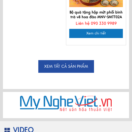
Bộ quà tặng hộp mứt phối bình
trà vẽ hoa đào MNV-SMTT02A
Liên hệ 090 330 9989
Xem chi tiết
XEM TẤT CẢ SẢN PHẨM
VIDEO