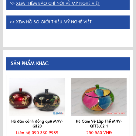
>>
XEM THÊM BÁO CHÍ NÓI VỀ MỸ NGHỆ VIỆT
>>
XEM HỒ SƠ GIỚI THIỆU MỸ NGHỆ VIỆT
SẢN PHẨM KHÁC
Hũ đào cảnh đồng quê MNV-
Hũ Cam Vẽ Lập Thể MNV-
QT20
QTTBL02-1
Liên hệ 090 330 9989
250.560 VNĐ