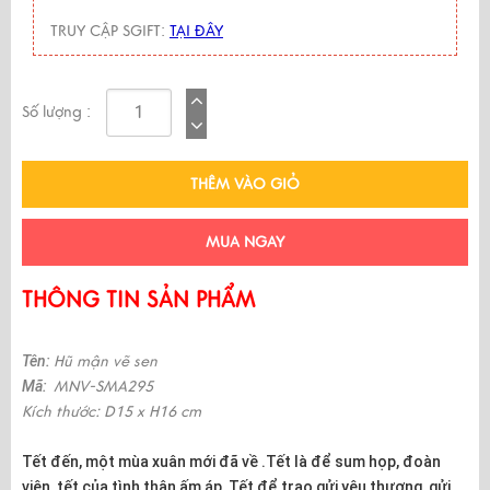
TRUY CẬP SGIFT:
TẠI ĐÂY
Số lượng :
THÊM VÀO GIỎ
MUA NGAY
THÔNG TIN SẢN PHẨM
Tên:
Hũ mận vẽ sen
Mã:
MNV-SMA295
Kích thước:
D15 x H16 cm
Tết đến, một mùa xuân mới đã về .Tết là để sum họp, đoàn
viên, tết của tình thân ấm áp, Tết để trao gửi yêu thương, gửi