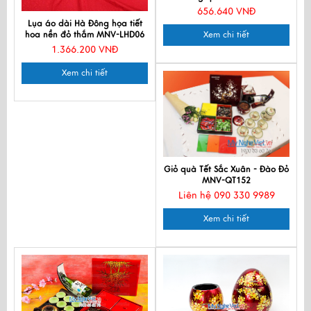
656.640 VNĐ
Lụa áo dài Hà Đông họa tiết
hoa nền đỏ thắm MNV-LHD06
Xem chi tiết
1.366.200 VNĐ
Xem chi tiết
Giỏ quà Tết Sắc Xuân - Đào Đỏ
MNV-QT152
Liên hệ 090 330 9989
Xem chi tiết