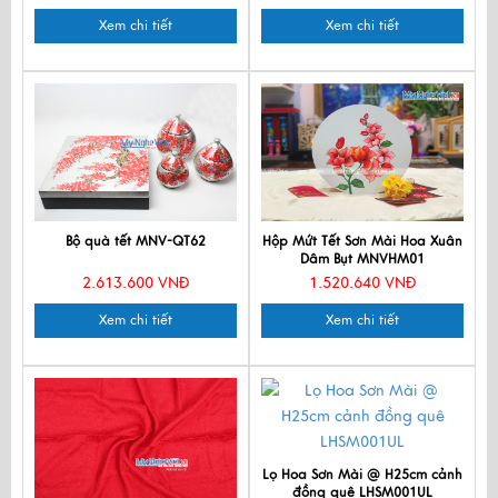
Xem chi tiết
Xem chi tiết
Bộ quà tết MNV-QT62
Hộp Mứt Tết Sơn Mài Hoa Xuân
Dâm Bụt MNVHM01
2.613.600 VNĐ
1.520.640 VNĐ
Xem chi tiết
Xem chi tiết
Lọ Hoa Sơn Mài @ H25cm cảnh
đồng quê LHSM001UL