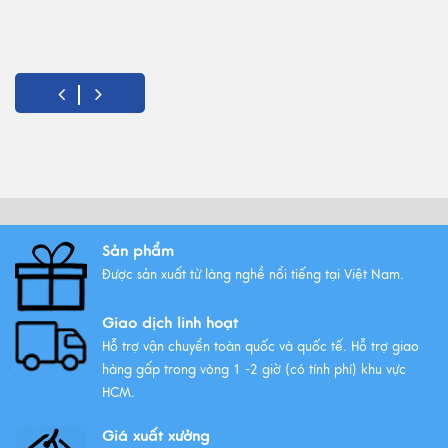
Sản phẩm
Được sản xuất từ làng nghề nổi tiếng tại Việt Nam.
Giao dịch linh hoạt
Hỗ trợ vận chuyển toàn quốc và quốc tế. Hỗ trợ giao
hàng gấp trong vòng 1 -2 giờ (có tính phí) khu vực
HCM.
Giá xuất xưởng