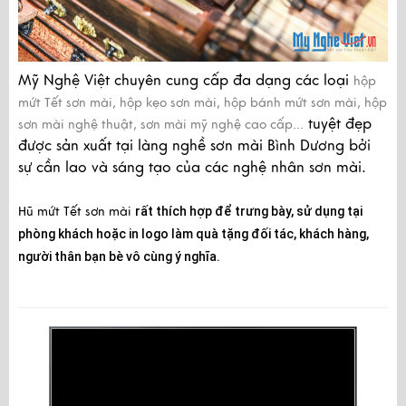
Mỹ Nghệ Việt chuyên cung cấp đa dạng các loại
hộp
mứt Tết sơn mài, hộp kẹo sơn mài, hộp bánh mứt sơn mài, hộp
tuyệt đẹp
sơn mài nghệ thuật, sơn mài mỹ nghệ cao cấp…
được sản xuất tại làng nghề sơn mài Bình Dương bởi
sự cần lao và sáng tạo của các nghệ nhân sơn mài.
Hũ mứt Tết sơn mài
rất thích hợp để trưng bày, sử dụng tại
phòng khách hoặc in logo làm quà tặng đối tác, khách hàng,
người thân bạn bè vô cùng ý nghĩa.