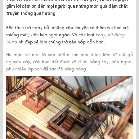
gắm lời cảm ơn đến mọi người qua những món quà đậm chất
truyền thống quê hương
Bên tách trà ngày tết, những câu chuyện sẽ thêm vui hơn với
miếng mứt, viên kẹo ngọt ngào. Và các loại
khay, hũ đựng
mứt
xinh đẹp sẽ làm chúng trở nên hấp dẫn hơn.
Hũ mận vẽ mai
là sản phẩm sơn mài được làm từ cốt gỗ
nguyên cây, các họa tiết được vẽ tỉ mỉ bằng tay, bên ngoài
phủ nhiều lớp sơn để tạo độ sáng bóng