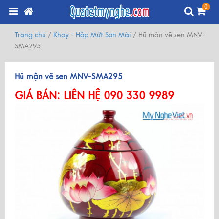
0
Trang chủ
/
Khay - Hộp Mứt Sơn Mài
/
Hũ mận vẽ sen MNV-
SMA295
Hũ mận vẽ sen MNV-SMA295
GIÁ BÁN:
LIÊN HỆ 090 330 9989