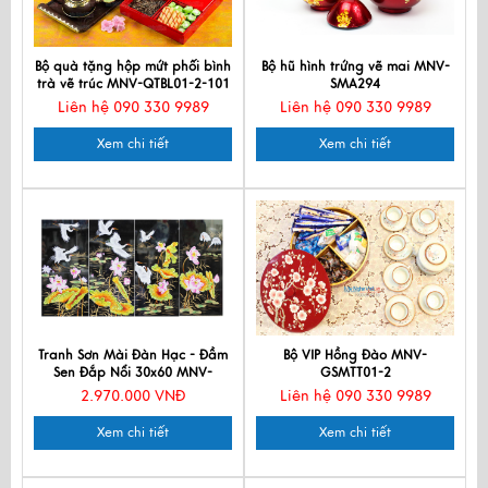
Bộ quà tặng hộp mứt phối bình
Bộ hũ hình trứng vẽ mai MNV-
trà vẽ trúc MNV-QTBL01-2-101
SMA294
Liên hệ 090 330 9989
Liên hệ 090 330 9989
Xem chi tiết
Xem chi tiết
Tranh Sơn Mài Đàn Hạc - Đầm
Bộ VIP Hồng Đào MNV-
Sen Đắp Nổi 30x60 MNV-
GSMTT01-2
SMA360-1
2.970.000 VNĐ
Liên hệ 090 330 9989
Xem chi tiết
Xem chi tiết