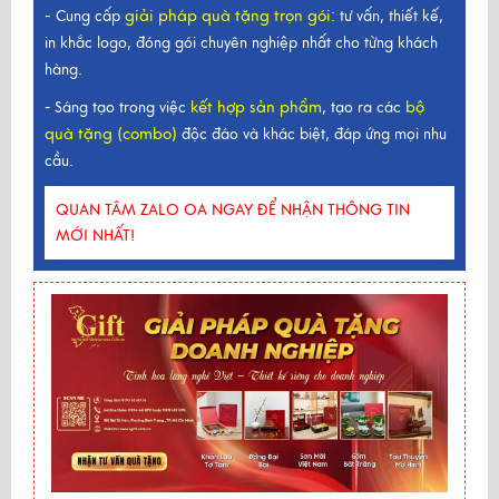
-
giải pháp quà tặng trọn gói
:
Cung cấp
tư vấn, thiết kế,
in khắc logo, đóng gói chuyên nghiệp nhất cho từng khách
hàng.
kết hợp sản phẩm
bộ
- Sáng tạo trong việc
, tạo ra các
quà tặng (combo)
độc đáo và khác biệt, đáp ứng mọi nhu
cầu.
QUAN TÂM ZALO OA NGAY ĐỂ NHẬN THÔNG TIN
MỚI NHẤT!