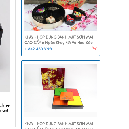
KHAY - HỘP ĐỰNG BÁNH MỨT SƠN MÀI
CAO CẤP 6 Ngăn Khay Rời Vẽ Hoa Đào
MNV-QT112
1.842.480 VNĐ
ch sẽ
h ảnh
KHAY - HỘP ĐỰNG BÁNH MỨT SƠN MÀI