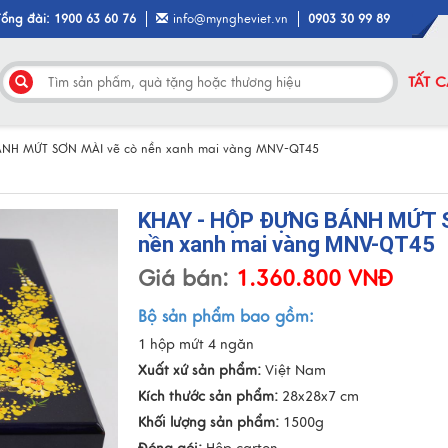
Tổng đài: 1900 63 60 76
info@myngheviet.vn
0903 30 99 89
TẤT 
ÁNH MỨT SƠN MÀI vẽ cò nền xanh mai vàng MNV-QT45
KHAY - HỘP ĐỰNG BÁNH MỨT S
nền xanh mai vàng MNV-QT45
Giá bán:
1.360.800 VNĐ
Bộ sản phẩm bao gồm:
1 hộp mứt 4 ngăn
Xuất xứ sản phẩm:
Việt Nam
Kích thước sản phẩm:
28x28x7 cm
Khối lượng sản phẩm:
1500g