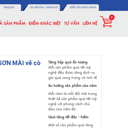
ENGLISH
TÀI KHOẢN /
ĐĂNG KÝ
KIỂM TRA ĐƠN HÀNG
0
CẢ SẢN PHẨM
ĐIỂM KHÁC BIỆT
TƯ VẤN
LIÊN HỆ
ƠN MÀI vẽ cò
Tặng hộp quà ấn tượng
Mỗi sản phẩm quà tết mỹ
nghệ đều được tặng dịch vụ
gói quà sang trọng và tinh tế
Xu hướng sản phẩm của năm
Mỗi năm là mỗi đổi mới trong
thiết kế sản phẩm quà tết mỹ
nghệ với phong cách chủ
đạo của năm đó
Quà tặng tết độc - hiếm
Một số sản phẩm quà tăng