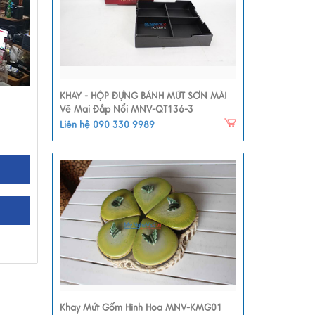
KHAY - HỘP ĐỰNG BÁNH MỨT SƠN MÀI
Vẽ Mai Đắp Nổi MNV-QT136-3
Liên hệ 090 330 9989
Khay Mứt Gốm Hình Hoa MNV-KMG01