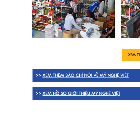
XEM T
>>
XEM THÊM BÁO CHÍ NÓI VỀ MỸ NGHỆ VIỆT
>>
XEM HỒ SƠ GIỚI THIỆU MỸ NGHỆ VIỆT