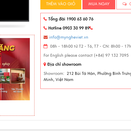
THÊM VÀO GIỎ
MUA NGAY
C
Tổng đài 1900 63 60 76
Hotline 0903 30 99 89
info@myngheviet.vn
08h - 18h00 từ T2 - T6, T7 - CN: 8h00 - 17
For English please contact (+84) 97 132 7095
Địa chỉ showroom
Showroom:
212 Bùi Tá Hán, Phường Bình Trưn
Minh, Việt Nam