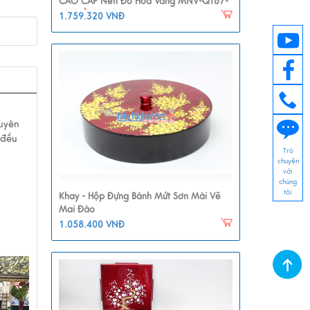
CAO CẤP Nền Đỏ Hoa Vàng MNV-QT67-
2(nhiều Màu)
1.759.320 VNĐ
xuyên
 đều
Trò
chuyện
với
chúng
tôi
Khay - Hộp Đựng Bánh Mứt Sơn Mài Vẽ
Mai Đào
1.058.400 VNĐ