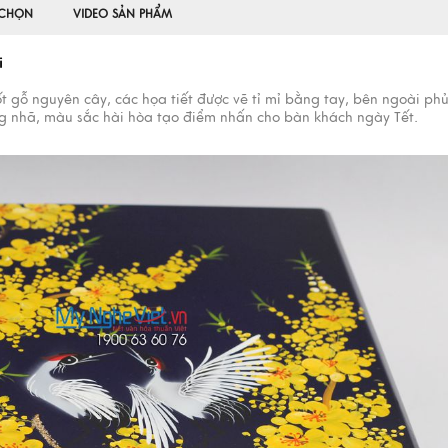
 CHỌN
VIDEO SẢN PHẨM
ài
t gỗ nguyên cây, các họa tiết được vẽ tỉ mỉ bằng tay, bên ngoài ph
ng nhã, màu sắc hài hòa tạo điểm nhấn cho bàn khách ngày Tết.