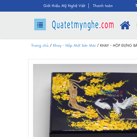
Giới thiệu Mỹ Nghệ Việt
Thanh toán
Trang chủ
/
Khay - Hộp Mứt Sơn Mài
/
KHAY - HỘP ĐỰNG B