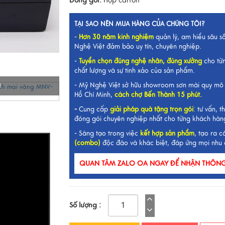
Đóng gói:
Hộp carton
TẠI SAO NÊN MUA HÀNG CỦA CHÚNG TÔI?
-
Hơn 30 năm kinh nghiệm
quản lý, am hiểu sâu s
Nghệ Việt đảm bảo uy tín, chuyên nghiệp.
-
Tuyển chọn đúng nghệ nhân, đúng xưởng
cho từ
chất lượng và sự tinh xảo của sản phẩm.
- Mỹ Nghệ Việt sở hữu showroom sơn mài quy mô 
I
Hồ Chí Minh,
cách chợ Bến Thành 15 phút.
-
Cung cấp
giải pháp quà tặng trọn gói
:
tư vấn, th
đóng gói chuyên nghiệp nhất cho từng khách hàn
- Sáng tạo trong việc
kết hợp sản phẩm
, tạo ra c
(combo)
độc đáo và khác biệt, đáp ứng mọi nhu 
QUAN TÂM ZALO OA NGAY ĐỂ NHẬN THÔNG 
Số lượng :