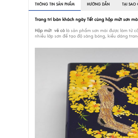
THÔNG TIN SẢN PHẨM
HƯỚNG DẪN
TẠI SAO
Trang trí bàn khách ngày Tết cùng hộp mứt sơn m
Hộp mứt vẽ cò
là sản phẩm sơn mài được làm từ cố
nhiều lớp sơn để tạo độ sáng bóng, kiểu dáng tra