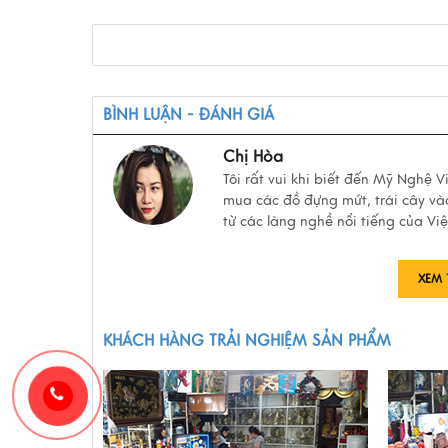
BÌNH LUẬN - ĐÁNH GIÁ
Chị Hòa
Tôi rất vui khi biết đến Mỹ Nghệ 
mua các đồ đựng mứt, trái cây và
từ các làng nghề nổi tiếng của Vi
XEM 
KHÁCH HÀNG TRẢI NGHIỆM SẢN PHẨM