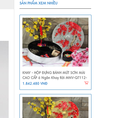
SẢN PHẨM XEM NHIỀU
ủ
KHAY - HỘP ĐỰNG BÁNH MỨT SƠN MÀI
CAO CẤP 6 Ngăn Khay Rời MNV-QT112-
1
1.842.480 VNĐ