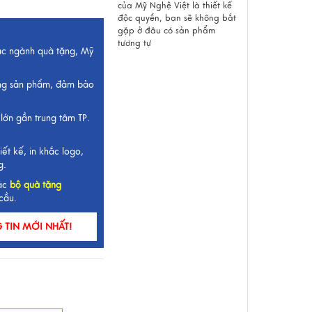
của Mỹ Nghệ Việt là thiết kế
độc quyền, bạn sẽ không bắt
gặp ở đâu có sản phẩm
tương tự
ắc ngành quà tặng, Mỹ
ng sản phẩm, đảm bảo
lớn gần trung tâm TP.
iết kế, in khắc logo,
g.
ác
bộ quà tặng
cầu.
TIN MỚI NHẤT!