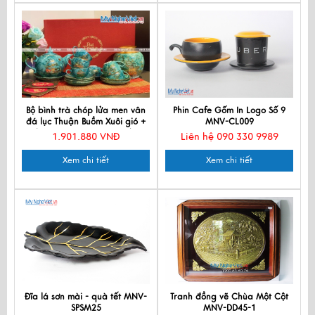
Bộ bình trà chóp lửa men vân
Phin Cafe Gốm In Logo Số 9
đá lục Thuận Buồm Xuôi gió +
MNV-CL009
hũ trà 200g BBT-VBT12/3
1.901.880 VNĐ
Liên hệ 090 330 9989
Xem chi tiết
Xem chi tiết
Đĩa lá sơn mài - quà tết MNV-
Tranh đồng vẽ Chùa Một Cột
SPSM25
MNV-DD45-1