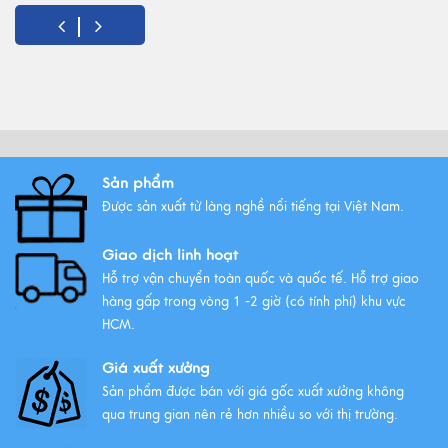
Sản phẩm
Được sản xuất từ làng nghề nổi tiếng tại Việt Nam.
Giao dịch linh hoạt
Hỗ trợ vận chuyển toàn quốc và quốc tế. Hỗ trợ giao
hàng gấp trong vòng 1 -2 giờ (có tính phí) khu vực
HCM.
Giá xuất xưởng
Sản phẩm được bán với giá gốc xuất xưởng không
qua trung gian nên rẻ hơn nhiều so với thị trường.