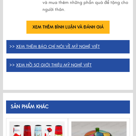
và mua thêm những phần quà để tặng cho
người thân.
XEM THÊM BÌNH LUẬN VÀ ĐÁNH GIÁ
>>
XEM THÊM BÁO CHÍ NÓI VỀ MỸ NGHỆ VIỆT
>>
XEM HỒ SƠ GIỚI THIỆU MỸ NGHỆ VIỆT
SẢN PHẨM KHÁC