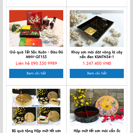
Giỏ quà Tết Sắc Xuân - Đào Đỏ
Khay sơn mài dát vàng lá cây
MNV-QT153
nền đen KSMTN34-1
Liên hệ 090 330 9989
1.247.400 VNĐ
Xem chi tiết
Xem chi tiết
Bộ quà tặng Hộp mứt tết sơn
Hộp mứt tết sơn mài cẩn ốc