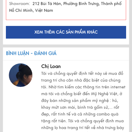
Showroom:
212 Bùi Tá Hán, Phường Bình Trưng, Thành phố
Hồ Chí Minh, Việt Nam
XEM THÊM CÁC SẢN PHẨM KHÁC
BÌNH LUẬN - ĐÁNH GIÁ
Chị Loan
Tôi và chồng quyết định tết này sẽ mua đồ
trang trí cho căn nhà đặc biệt của chúng
tôi. Nhờ tìm kiếm các thông tin trên internet
mà tôi và chồng biết đến Mỹ Nghệ Việt, ở
đây bán những sản phẩm mỹ nghệ : hũ,
khay mứt sơn mài, bình trà gốm sứ,... rất
đẹp, rất tinh tế và cả những combo quà
tặng rất tiện. Tôi và chồng quyết định mua
những lọ hoa trang trí tết về nhà trưng bày