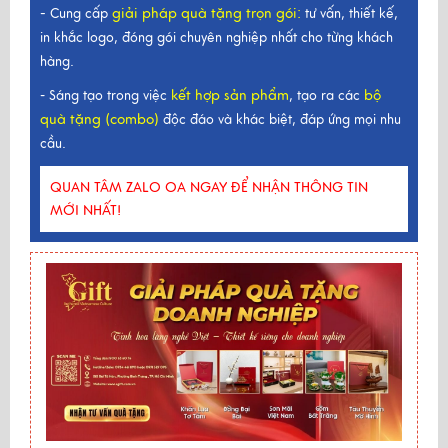
-
giải pháp quà tặng trọn gói
:
Cung cấp
tư vấn, thiết kế,
in khắc logo, đóng gói chuyên nghiệp nhất cho từng khách
hàng.
kết hợp sản phẩm
bộ
- Sáng tạo trong việc
, tạo ra các
quà tặng (combo)
độc đáo và khác biệt, đáp ứng mọi nhu
cầu.
QUAN TÂM ZALO OA NGAY ĐỂ NHẬN THÔNG TIN
MỚI NHẤT!