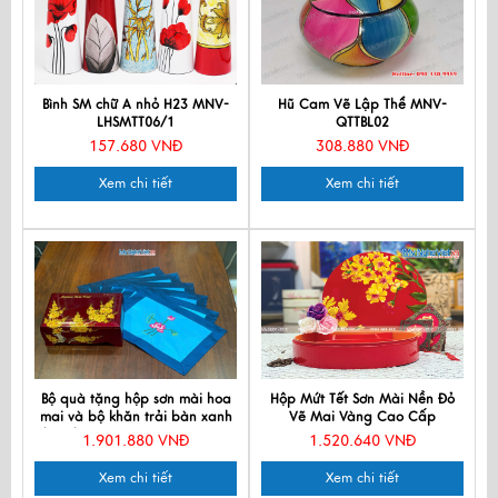
Bình SM chữ A nhỏ H23 MNV-
Hũ Cam Vẽ Lập Thể MNV-
LHSMTT06/1
QTTBL02
157.680 VNĐ
308.880 VNĐ
Xem chi tiết
Xem chi tiết
Bộ quà tặng hộp sơn mài hoa
Hộp Mứt Tết Sơn Mài Nền Đỏ
mai và bộ khăn trải bàn xanh
Vẽ Mai Vàng Cao Cấp
nhạt thêu sen CBMNV-KLTB11.2
MNVHM01
1.901.880 VNĐ
1.520.640 VNĐ
Xem chi tiết
Xem chi tiết