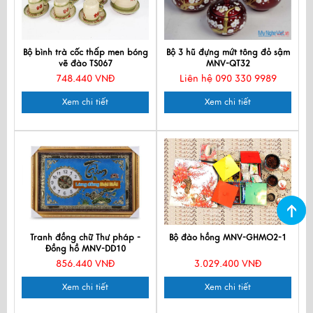
Bộ bình trà cốc thấp men bóng
Bộ 3 hũ đựng mứt tông đỏ sậm
vẽ đào TS067
MNV-QT32
748.440 VNĐ
Liên hệ 090 330 9989
Xem chi tiết
Xem chi tiết
Tranh đồng chữ Thư pháp -
Bộ đào hồng MNV-GHMO2-1
Đồng hồ MNV-DD10
856.440 VNĐ
3.029.400 VNĐ
Xem chi tiết
Xem chi tiết