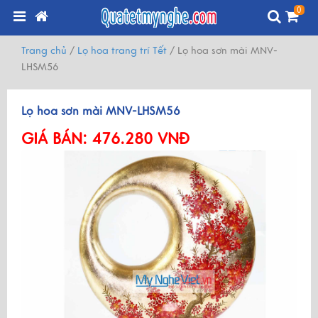
0
Trang chủ
/
Lọ hoa trang trí Tết
/
Lọ hoa sơn mài MNV-
LHSM56
Lọ hoa sơn mài MNV-LHSM56
GIÁ BÁN:
476.280 VNĐ