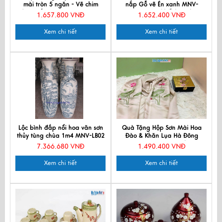
mài tròn 5 ngăn - Vẽ chim
nắp Gỗ vẽ Én xanh MNV-
đào- Đắp Vàng QTTBLT-Uy-1
QTHD007 ( hết hàng)
1.657.800 VNĐ
1.652.400 VNĐ
Xem chi tiết
Xem chi tiết
Lộc bình đắp nổi hoa văn sơn
Quà Tặng Hộp Sơn Mài Hoa
thủy tùng chùa 1m4 MNV-LB02
Đào & Khăn Lụa Hà Đông
CBMNV-LNL45180/12
7.366.680 VNĐ
1.490.400 VNĐ
Xem chi tiết
Xem chi tiết