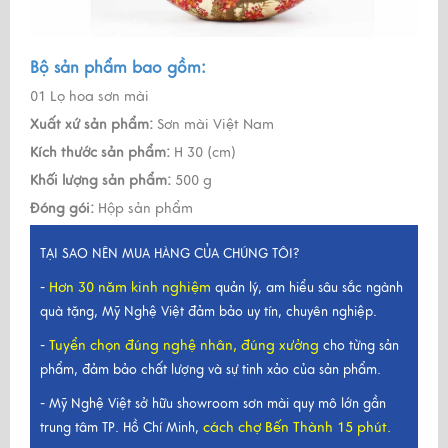
Bộ sản phẩm bao gồm:
01 Lọ hoa sơn mài
Xuất xứ sản phẩm:
Sơn mài Việt Nam
Kích thước sản phẩm:
H 30 (cm)
Khối lượng sản phẩm:
500 g
Đóng gói:
Hộp sản phẩm
TẠI SAO NÊN MUA HÀNG CỦA CHÚNG TÔI?
Hơn 30 năm kinh nghiệm
-
quản lý, am hiểu sâu sắc ngành
quà tặng, Mỹ Nghệ Việt đảm bảo uy tín, chuyên nghiệp.
Tuyển chọn đúng nghệ nhân, đúng xưởng
-
cho từng sản
phẩm, đảm bảo chất lượng và sự tinh xảo của sản phẩm.
- Mỹ Nghệ Việt sở hữu showroom sơn mài quy mô lớn gần
cách chợ Bến Thành 15 phút.
trung tâm TP. Hồ Chí Minh,