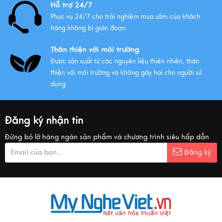
Hỗ trợ 24/7
Phục vụ 24/7 cho trải nghiệm mua sắm của khách
hàng không bị gián đoạn.
Thân thiện với môi trường
Được sản xuất từ các nguyên liệu thiên nhiên, thân
thiện với môi trường và không gây hại cho người sử
dụng.
Đăng ký nhận tin
Đừng bỏ lỡ hàng ngàn sản phẩm và chương trình siêu hấp dẫn
Đăng ký