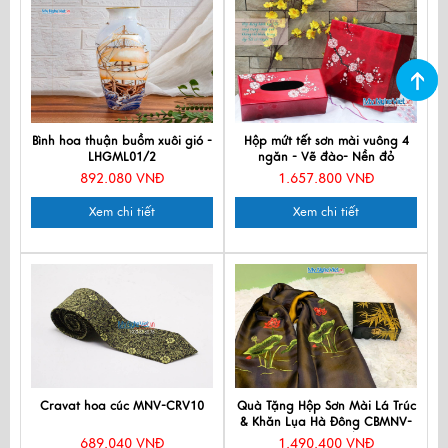
Bình hoa thuận buồm xuôi gió -
Hộp mứt tết sơn mài vuông 4
LHGML01/2
ngăn - Vẽ đào- Nền đỏ
QTTBLV-Da-3
892.080 VNĐ
1.657.800 VNĐ
Xem chi tiết
Xem chi tiết
Cravat hoa cúc MNV-CRV10
Quà Tặng Hộp Sơn Mài Lá Trúc
& Khăn Lụa Hà Đông CBMNV-
LNL45180/3
689.040 VNĐ
1.490.400 VNĐ