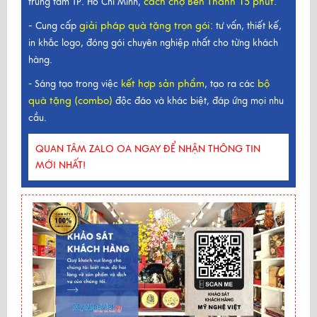
cách chợ Bến Thành 15 phút.
trung tâm TP. Hồ Chí Minh,
-
giải pháp quà tặng trọn gói
:
Cung cấp
tư vấn, thiết kế,
in khắc logo, đóng gói chuyên nghiệp nhất cho từng khách
hàng.
kết hợp sản phẩm
bộ
- Sáng tạo trong việc
, tạo ra các
quà tặng (combo)
độc đáo và khác biệt, đáp ứng mọi nhu
cầu.
QUAN TÂM ZALO OA NGAY ĐỂ NHẬN THÔNG TIN
MỚI NHẤT!