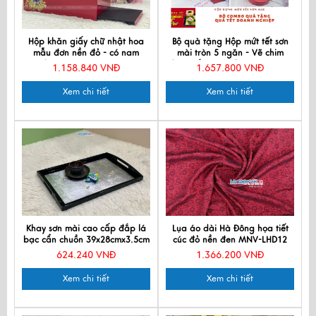
Hộp khăn giấy chữ nhật hoa
Bộ quà tặng Hộp mứt tết sơn
mẫu đơn nền đỏ - có nam
mài tròn 5 ngăn - Vẽ chim
châm MNV-HKGTB04-1
đào- Đắp Bạc Đỏ QTTBLT-Uy-3
1.158.840 VNĐ
1.657.800 VNĐ
Xem chi tiết
Xem chi tiết
Khay sơn mài cao cấp đắp lá
Lụa áo dài Hà Đông họa tiết
bạc cẩn chuồn 39x28cmx3.5cm
cúc đỏ nền đen MNV-LHD12
KSM326-1
624.240 VNĐ
1.366.200 VNĐ
Xem chi tiết
Xem chi tiết