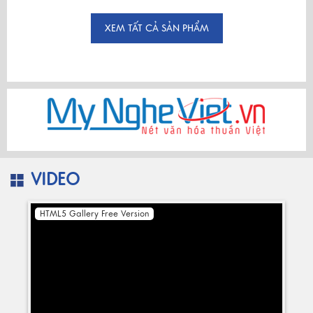
XEM TẤT CẢ SẢN PHẨM
VIDEO
HTML5 Gallery Free Version