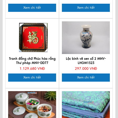
Xem chi tiết
Xem chi tiết
Tranh đồng chữ Phúc hóa rồng
Lộc bình vẽ sen số 2 MNV-
Thư pháp MNV-DD77
LHGM1523
1.129.680 VNĐ
297.000 VNĐ
Xem chi tiết
Xem chi tiết