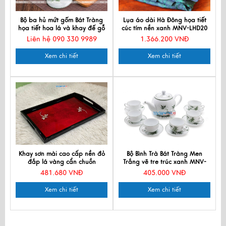
Bộ ba hủ mứt gốm Bát Tràng
Lụa áo dài Hà Đông họa tiết
họa tiết hoa lá và khay đế gỗ
cúc tím nền xanh MNV-LHD20
Liên hệ 090 330 9989
1.366.200 VNĐ
Xem chi tiết
Xem chi tiết
Khay sơn mài cao cấp nền đỏ
Bộ Bình Trà Bát Tràng Men
đắp lá vàng cẩn chuồn
Trắng vẽ tre trúc xanh MNV-
35x24cmx3.5cm KSM323-2
TS001-1
481.680 VNĐ
405.000 VNĐ
Xem chi tiết
Xem chi tiết