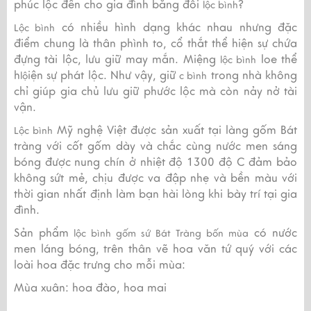
phúc lộc đến cho gia đình bằng đôi
?
lộc bình
có nhiều hình dạng khác nhau nhưng đặc
Lộc bình
điểm chung là thân phình to, cổ thắt thể hiện sự chứa
đựng tài lộc, lưu giữ may mắn. Miệng
loe thể
lộc bình
h
iện sự phát lộc. Như vậy, giữ
trong nhà không
lộ
c bình
chỉ giúp gia chủ lưu giữ phước lộc mà còn nảy nở tài
vận.
Mỹ nghệ Việt được sản xuất tại làng gốm Bát
Lộc bình
tràng với cốt gốm dày và chắc cùng nước men sáng
bóng được nung chín ở nhiệt độ 1300 độ C đảm bảo
không sứt mẻ, chịu được va đập nhẹ và bền màu với
thời gian nhất định làm bạn hài lòng khi bày trí tại gia
đình.
Sản phẩm
có nước
lộc bình gốm sứ Bát Tràng bốn mùa
men láng bóng, trên thân vẽ hoa văn tứ quý với các
loài hoa đặc trưng cho mỗi mùa:
Mùa xuân: hoa đào, hoa mai