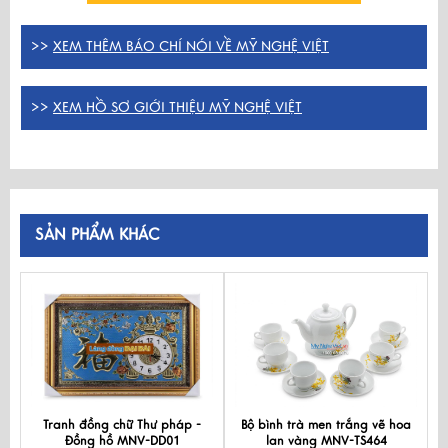
>>
XEM THÊM BÁO CHÍ NÓI VỀ MỸ NGHỆ VIỆT
>>
XEM HỒ SƠ GIỚI THIỆU MỸ NGHỆ VIỆT
SẢN PHẨM KHÁC
Tranh đồng chữ Thư pháp -
Bộ bình trà men trắng vẽ hoa
Đồng hồ MNV-DD01
lan vàng MNV-TS464