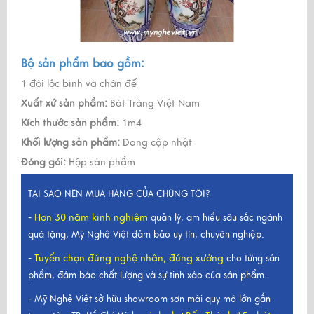
Bộ sản phẩm bao gồm:
1 đôi lộc bình và chân đế
Xuất xứ sản phẩm:
Bát Tràng Việt Nam
Kích thước sản phẩm:
1m4
Khối lượng sản phẩm:
Đang cập nhật
Đóng gói:
Hộp sản phẩm
TẠI SAO NÊN MUA HÀNG CỦA CHÚNG TÔI?
Hơn 30 năm kinh nghiệm
-
quản lý, am hiểu sâu sắc ngành
quà tặng, Mỹ Nghệ Việt đảm bảo uy tín, chuyên nghiệp.
Tuyển chọn đúng nghệ nhân, đúng xưởng
-
cho từng sản
phẩm, đảm bảo chất lượng và sự tinh xảo của sản phẩm.
- Mỹ Nghệ Việt sở hữu showroom sơn mài quy mô lớn gần