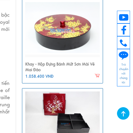
o bậc
Royal
 mới
Khay - Hộp Đựng Bánh Mứt Sơn Mài Vẽ
Trò
chuyện
Mai Đào
với
1.058.400 VNĐ
chúng
tôi
 tiến
e of
aille
trung
 nhất