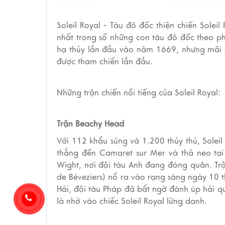
Soleil Royal - Tàu đô đốc thiện chiến Soleil
nhất trong số những con tàu đô đốc theo ph
hạ thủy lần đầu vào năm 1669, nhưng mãi 
được tham chiến lần đầu.
Những trận chiến nổi tiếng của Soleil Royal:
Trận Beachy Head
Với 112 khẩu súng và 1.200 thủy thủ, Soleil
thẳng đến Camaret sur Mer và thả neo tại 
Wight, nơi đội tàu Anh đang đóng quân.
Tr
de Béveziers) nổ ra vào rạng sáng ngày 10
Hải, đội tàu Pháp đã bất ngờ đánh úp hải qu
là nhờ vào chiếc Soleil Royal lừng danh.