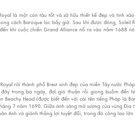
 Royal là một con tàu tốt và sở hữu thiết kế đẹp và tinh xả
ong cách Baroque lúc bấy giờ. Sau khi được đóng, Soleil 
đến khi cuộc chiến Grand Alliance nổ ra vào năm 1688 nó
 Royal rời thành phố Brest xinh đẹp của miền Tây nước Pháp
đây trong ba ngày, đợi gió thuận rồi giong buồm đến Isl
ận Beachy Head (được biết đến với cái tên tiếng Pháp là Bat
 tháng 7 năm 1690. Giữa ánh sáng mờ sương của vùng Địa 
ân Anh và giành thắng lợi tuyệt đối, trong đó công lao lớn