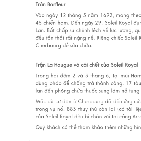
Trận Barfleur
Vào ngày 12 tháng 5 năm 1692, mang theo 10
45 chiến hạm. Đến ngày 29, Soleil Royal đụ
Lan.
Bất chấp sự chênh lệch về lực lượng, q
đều tổn thất rất nặng nề. Riêng chiếc Soleil
Cherbourg để sửa chữa.
Trận La Hougue và cái chết của Soleil Royal
Trong hai đêm 2 và 3 tháng 6, tại mũi Homm
dùng pháo để chống trả thành công. 17 tàu
lan đến phòng chứa thuốc súng làm nổ tung 
Mặc dù cư dân ở Cherbourg đã đến ứng cứu 
trong vụ nổ. 883 thủy thủ còn lại (có tài li
của Soleil Royal đều bị chôn vùi tại cảng Ars
Quý khách có thể tham khảo thêm những hì