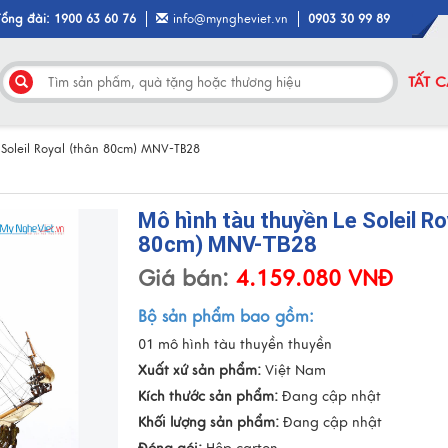
Tổng đài: 1900 63 60 76
info@myngheviet.vn
0903 30 99 89
TẤT 
 Soleil Royal (thân 80cm) MNV-TB28
Mô hình tàu thuyền Le Soleil Ro
80cm) MNV-TB28
Giá bán:
4.159.080 VNĐ
Bộ sản phẩm bao gồm:
01 mô hình tàu thuyền thuyền
Xuất xứ sản phẩm:
Việt Nam
Kích thước sản phẩm:
Đang cập nhật
Khối lượng sản phẩm:
Đang cập nhật