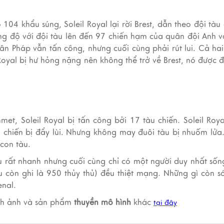
4 khẩu súng, Soleil Royal lại rời Brest, dẫn theo đội tà
ng độ với đội tàu lên đến 97 chiến hạm của quân đội Anh 
uân Pháp vẫn tấn công, nhưng cuối cùng phải rút lui. Cả ha
 Royal bị hư hỏng nặng nên không thể trở về Brest, nó được đ
et, Soleil Royal bị tấn công bởi 17 tàu chiến. Soleil Roy
 chiến bị đẩy lùi. Nhưng không may đuôi tàu bị nhuốm lửa
con tàu.
rất nhanh nhưng cuối cùng chỉ có một người duy nhất sốn
ệu còn ghi là 950 thủy thủ) đều thiệt mạng. Những gì còn só
enal.
nh ảnh và sản phẩm
thuyền mô hình
khác
tại đây