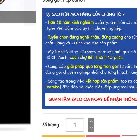
Đóng gói:
Hộp carton
TẠI SAO NÊN MUA HÀNG CỦA CHÚNG TÔI?
I
-
Hơn 30 năm kinh nghiệm
quản lý, am hiểu sâu s
Nghệ Việt đảm bảo uy tín, chuyên nghiệp.
-
Tuyển chọn đúng nghệ nhân, đúng xưởng
cho từ
chất lượng và sự tinh xảo của sản phẩm.
- Mỹ Nghệ Việt sở hữu showroom sơn mài quy mô 
Hồ Chí Minh,
cách chợ Bến Thành 15 phút.
-
Cung cấp
giải pháp quà tặng trọn gói
:
tư vấn, th
đóng gói chuyên nghiệp nhất cho từng khách hàn
- Sáng tạo trong việc
kết hợp sản phẩm
, tạo ra c
(combo)
độc đáo và khác biệt, đáp ứng mọi nhu 
QUAN TÂM ZALO OA NGAY ĐỂ NHẬN THÔNG 
Số lượng :