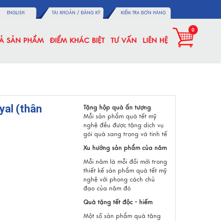
ENGLISH
TÀI KHOẢN /
ĐĂNG KÝ
KIỂM TRA ĐƠN HÀNG
0
CẢ SẢN PHẨM
ĐIỂM KHÁC BIỆT
TƯ VẤN
LIÊN HỆ
yal (thân
Tặng hộp quà ấn tượng
Mỗi sản phẩm quà tết mỹ
nghệ đều được tặng dịch vụ
gói quà sang trọng và tinh tế
Xu hướng sản phẩm của năm
Mỗi năm là mỗi đổi mới trong
thiết kế sản phẩm quà tết mỹ
nghệ với phong cách chủ
đạo của năm đó
Quà tặng tết độc - hiếm
Một số sản phẩm quà tăng