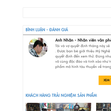
BÌNH LUẬN - ĐÁNH GIÁ
Anh Nhân - Nhân viên văn ph
Tôi và vợ quyết định tháng này sẽ
. Được bạn bè giới thiệu Mỹ Nghệ
quyết định đến xem thử. Đúng nh
vô cùng độc đáo và tinh xảo như t
phẩm mô hình tàu thuyền về trang 
XEM 
KHÁCH HÀNG TRẢI NGHIỆM SẢN PHẨM