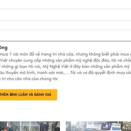
òng
 mua 1 vài món đồ về trang trí nhà cửa, nhưng không biết phải mua 
 Việt chuyên cung cấp những sản phẩm mỹ nghệ độc đáo, tôi và ch
ư những gì bạn tôi nói, Mỹ Nghệ Việt ở đây bán những sản phẩm mỹ
àu thuyền mô hình, tranh sơn mài,.... Tôi và vợ đã quyết định mua sả
trí cho căn nhà của chúng tôi.
THÊM BÌNH LUẬN VÀ ĐÁNH GIÁ