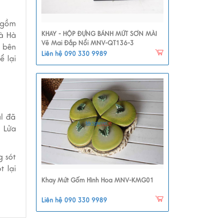
u gồm
KHAY - HỘP ĐỰNG BÁNH MỨT SƠN MÀI
và Hà
Vẽ Mai Đắp Nổi MNV-QT136-3
i bên
Liên hệ 090 330 9989
ể lại
al đã
. Lửa
g sót
t lại
Khay Mứt Gốm Hình Hoa MNV-KMG01
Liên hệ 090 330 9989