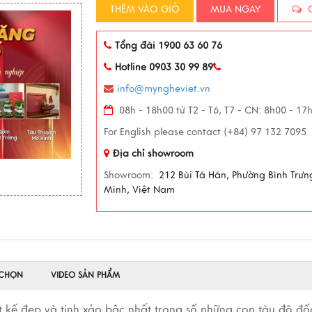
THÊM VÀO GIỎ
MUA NGAY
C
Tổng đài 1900 63 60 76
Hotline 0903 30 99 89
info@myngheviet.vn
08h - 18h00 từ T2 - T6, T7 - CN: 8h00 - 17
For English please contact (+84) 97 132 7095
Địa chỉ showroom
Showroom:
212 Bùi Tá Hán, Phường Bình Trưn
Minh, Việt Nam
 CHỌN
VIDEO SẢN PHẨM
iết kế đẹp và tinh xảo bậc nhất trong số những con tàu đô đố