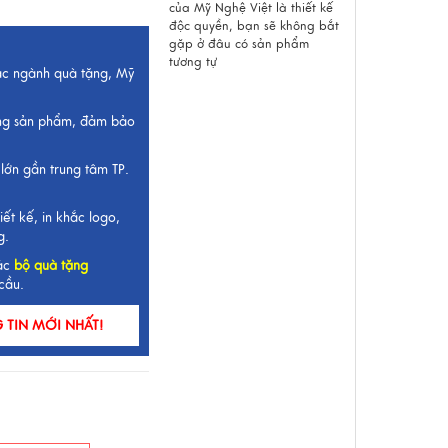
của Mỹ Nghệ Việt là thiết kế
độc quyền, bạn sẽ không bắt
gặp ở đâu có sản phẩm
tương tự
ắc ngành quà tặng, Mỹ
ng sản phẩm, đảm bảo
lớn gần trung tâm TP.
iết kế, in khắc logo,
g.
ác
bộ quà tặng
cầu.
TIN MỚI NHẤT!