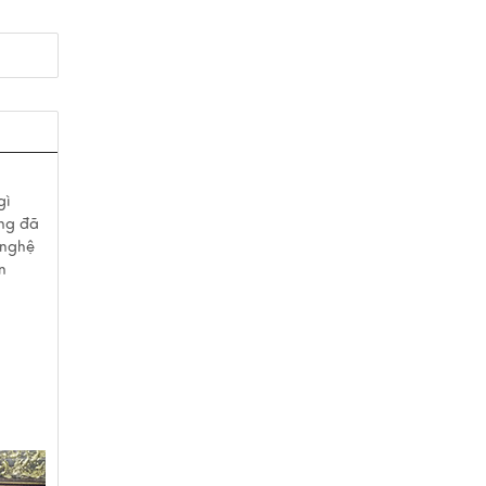
gì
ồng đã
 nghệ
n