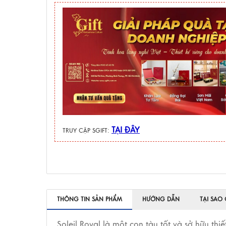
TẠI ĐÂY
TRUY CẬP SGIFT:
THÔNG TIN SẢN PHẨM
HƯỚNG DẪN
TẠI SAO
Soleil Royal là một con tàu tốt và sở hữu th