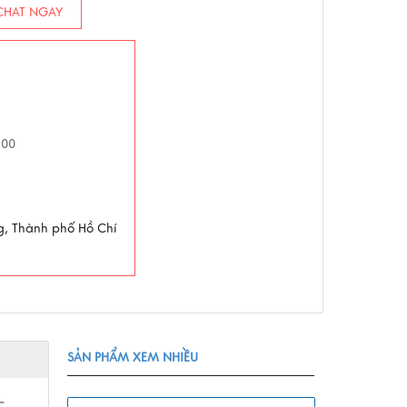
HAT NGAY
h00
g, Thành phố Hồ Chí
SẢN PHẨM XEM NHIỀU
c