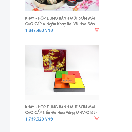
KHAY - HỘP ĐỰNG BÁNH MỨT SƠN MÀI
CAO CẤP 6 Ngăn Khay Rời Vẽ Hoa Đào
MNV-QT112
1.842.480 VNĐ
KHAY - HỘP ĐỰNG BÁNH MỨT SƠN MÀI
CAO CẤP Nền Đỏ Hoa Vàng MNV-QT67-
2(nhiều Màu)
1.759.320 VNĐ