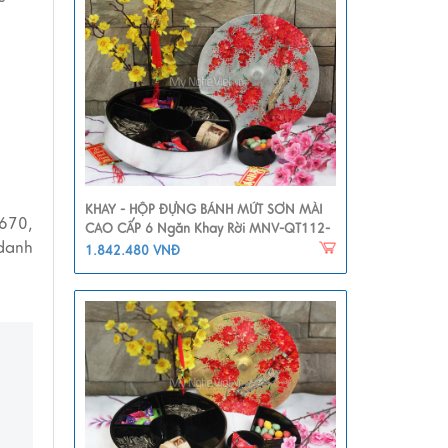
KHAY - HỘP ĐỰNG BÁNH MỨT SƠN MÀI
670,
CAO CẤP 6 Ngăn Khay Rời MNV-QT112-
 danh
1
1.842.480 VNĐ