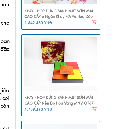
nhân
KHAY - HỘP ĐỰNG BÁNH MỨT SƠN MÀI
CAO CẤP 6 Ngăn Khay Rời Vẽ Hoa Đào
 cho
MNV-QT112
1.842.480 VNĐ
 bạn
 đặc
giữa
 coi
KHAY - HỘP ĐỰNG BÁNH MỨT SƠN MÀI
CAO CẤP Nền Đỏ Hoa Vàng MNV-QT67-
 cân
2(nhiều Màu)
1.759.320 VNĐ
vượt