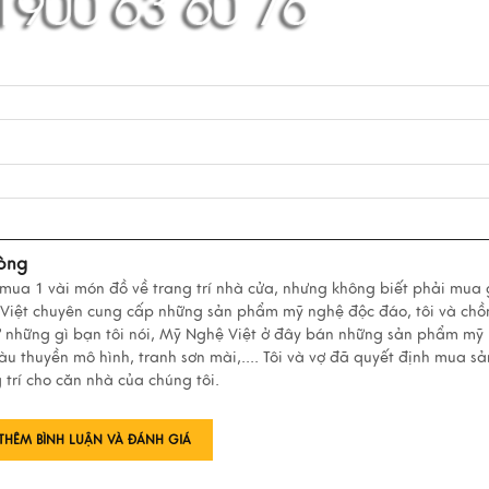
òng
 mua 1 vài món đồ về trang trí nhà cửa, nhưng không biết phải mua 
 Việt chuyên cung cấp những sản phẩm mỹ nghệ độc đáo, tôi và ch
ư những gì bạn tôi nói, Mỹ Nghệ Việt ở đây bán những sản phẩm mỹ
àu thuyền mô hình, tranh sơn mài,.... Tôi và vợ đã quyết định mua sả
trí cho căn nhà của chúng tôi.
THÊM BÌNH LUẬN VÀ ĐÁNH GIÁ