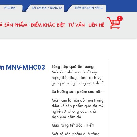
ENGLISH
TÀI KHOẢN /
ĐĂNG KÝ
KIỂM TRA ĐƠN HÀNG
0
CẢ SẢN PHẨM
ĐIỂM KHÁC BIỆT
TƯ VẤN
LIÊN HỆ
Lớn MNV-MHC03
Tặng hộp quà ấn tượng
Mỗi sản phẩm quà tết mỹ
nghệ đều được tặng dịch vụ
gói quà sang trọng và tinh tế
Xu hướng sản phẩm của năm
Mỗi năm là mỗi đổi mới trong
thiết kế sản phẩm quà tết mỹ
nghệ với phong cách chủ
đạo của năm đó
Quà tặng tết độc - hiếm
Một số sản phẩm quà tăng