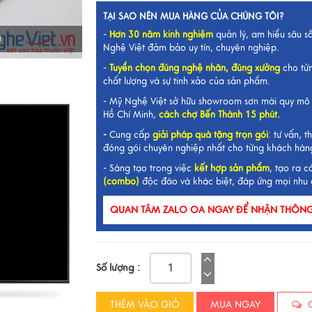
TẠI SAO NÊN MUA HÀNG CỦA CHÚNG TÔI?
-
Hơn 30 năm kinh nghiệm
quản lý, am hiểu sâu s
I
Nghệ Việt đảm bảo uy tín, chuyên nghiệp.
-
Tuyển chọn đúng nghệ nhân, đúng xưởng
cho từ
chất lượng và sự tinh xảo của sản phẩm.
- Mỹ Nghệ Việt sở hữu showroom sơn mài quy mô 
Hồ Chí Minh,
cách chợ Bến Thành 15 phút.
-
Cung cấp
giải pháp quà tặng trọn gói
:
tư vấn, th
đóng gói chuyên nghiệp nhất cho từng khách hàn
- Sáng tạo trong việc
kết hợp sản phẩm
, tạo ra c
(combo)
độc đáo và khác biệt, đáp ứng mọi nhu 
QUAN TÂM ZALO OA NGAY ĐỂ NHẬN THÔNG 
Số lượng :
THÊM VÀO GIỎ
MUA NGAY
C