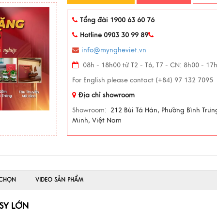
Tổng đài 1900 63 60 76
Hotline 0903 30 99 89
info@myngheviet.vn
08h - 18h00 từ T2 - T6, T7 - CN: 8h00 - 17
For English please contact (+84) 97 132 7095
Địa chỉ showroom
Showroom:
212 Bùi Tá Hán, Phường Bình Trưn
Minh, Việt Nam
 CHỌN
VIDEO SẢN PHẨM
SY LỚN