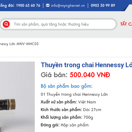
Tổng đài: 1900 63 60 76
info@myngheviet.vn
0903 30 99 89
TẤT 
nnessy Lớn MNV-MHC03
Thuyền trong chai Hennessy 
Giá bán:
500.040 VNĐ
Bộ sản phẩm bao gồm:
01 Thuyền trong chai Hennessy Lớn
Xuất xứ sản phẩm:
Việt Nam
Kích thước sản phẩm:
Dài 27cm
Khối lượng sản phẩm:
700g
Đóng gói:
Hộp sản phẩm