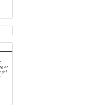
gì
ồng đã
 nghệ
n