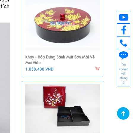
tích
Khay - Hộp Đựng Bánh Mứt Sơn Mài Vẽ
Mai Đào
Trò
1.058.400 VNĐ
chuyện
với
chúng
tôi