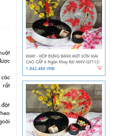
huật
KHAY - HỘP ĐỰNG BÁNH MỨT SƠN MÀI
được
CAO CẤP 6 Ngăn Khay Rời MNV-QT112-
1
1.842.480 VNĐ
 các
 rất
 đặt
theo
goài