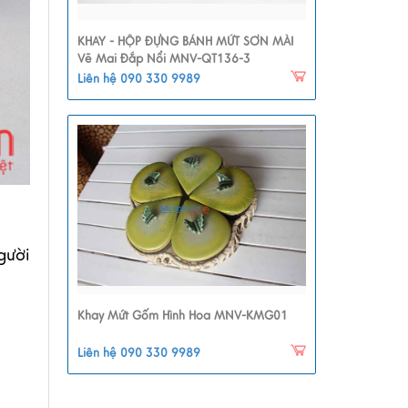
KHAY - HỘP ĐỰNG BÁNH MỨT SƠN MÀI
Vẽ Mai Đắp Nổi MNV-QT136-3
Liên hệ 090 330 9989
gười
Khay Mứt Gốm Hình Hoa MNV-KMG01
Liên hệ 090 330 9989