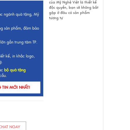
của Mỹ Nghệ Việt là thiết kế
độc quyền, bạn sẽ không bắt
gặp ở đâu có sản phẩm
ắc ngành quà tặng, Mỹ
tương tự
ng sản phẩm, đảm bảo
lớn gần trung tâm TP.
iết kế, in khắc logo,
g.
ác
bộ quà tặng
cầu.
TIN MỚI NHẤT!
HAT NGAY