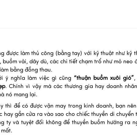
g được làm thủ công (bằng tay) với kỹ thuật như kỹ t
 buồm vải, dây dù, các chi tiết chạm trổ như mỏ neo 
 làm bằng đồng thau.
i ý nghĩa làm việc gì cũng
“thuận buồm xuôi gió”
,
ẹp
. Chính vì vậy mà các thương gia hay doanh nhân
mà nó mang lại.
y thì để có được vận may trong kinh doanh, bạn nên
c hay gần cửa ra vào sao cho chiếc thuyền di chuyển 
ng ty và tuyệt đối không để thuyền buồm hướng ra n
y mất.