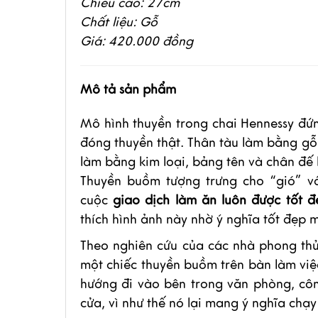
Chiều cao: 27cm
Chất liệu: Gỗ
Giá: 420.000 đồng
Mô tả sản phẩm
Mô hình thuyền trong chai Hennessy đứn
đóng thuyền thật. Thân tàu làm bằng gỗ,
làm bằng kim loại, bảng tên và chân đế
Thuyền buồm tượng trưng cho “gió” vớ
cuộc
giao dịch làm ăn luôn được tốt đ
thích hình ảnh này nhờ ý nghĩa tốt đẹp 
Theo nghiên cứu của các nhà phong thủ
một chiếc thuyền buồm trên bàn làm việ
hướng đi vào bên trong văn phòng, cô
cửa, vì như thế nó lại mang ý nghĩa chạ