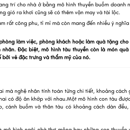
trang trí cho nhà ở bằng mô hình thuyền buồm doanh 
ng gió ra khơi cũng sẽ có thêm vận may và tài lộc.
m rất công phu, tỉ mỉ mà còn mang đến nhiều ý nghĩa
 phòng làm việc, phòng khách hoặc làm quà tặng cho
h nhân. Đặc biệt, mô hình tàu thuyền còn là món quà
ế bởi vẻ đặc trưng và thẩm mỹ của nó.
ai mà nghệ nhân tính toán từng chi tiết, khoảng cách 
chai có độ ăn khớp với nhau.
Một mô hình con tàu được
neo, cánh buồm và thân tàu có khoảng cách dàn đều,
là mô hình ngôi nhà thơ mộng hay những con thuyền 