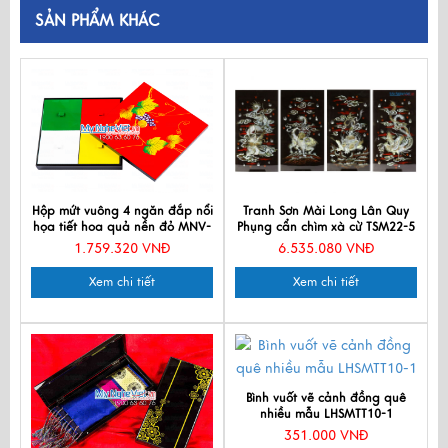
SẢN PHẨM KHÁC
Hộp mứt vuông 4 ngăn đắp nổi
Tranh Sơn Mài Long Lân Quy
họa tiết hoa quả nền đỏ MNV-
Phụng cẩn chìm xà cừ TSM22-5
HM04
1.759.320 VNĐ
6.535.080 VNĐ
Xem chi tiết
Xem chi tiết
Bình vuốt vẽ cảnh đồng quê
nhiều mẫu LHSMTT10-1
351.000 VNĐ