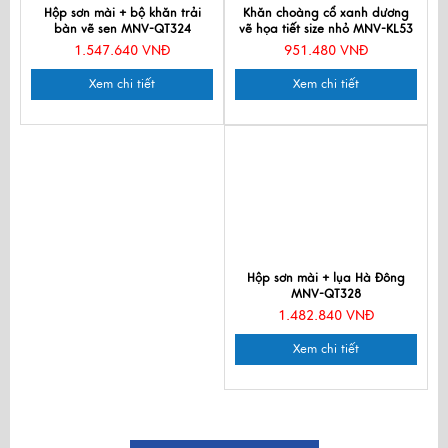
Hộp sơn mài + bộ khăn trải
Khăn choàng cổ xanh dương
bàn vẽ sen MNV-QT324
vẽ họa tiết size nhỏ MNV-KL53
1.547.640 VNĐ
951.480 VNĐ
Xem chi tiết
Xem chi tiết
Hộp sơn mài + lụa Hà Đông
MNV-QT328
1.482.840 VNĐ
Xem chi tiết