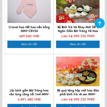
Cravat họa tiết hoa nền hồng
Bộ Bình Trà Và Khay Mứt Tết 3
MNV-CRV24
Ngăn Gốm Bát Tràng Vẽ Hoa
Sen Vàng
689.040 VNĐ
Liên hệ 090 330 9989
Xem chi tiết
Xem chi tiết
Lộc bình gốm Bát Tràng hoa
Bộ quà tặng hộp mứt hoa đào
văn tùng công nổi 1m4 MNV-
phối bình trà vẽ sen MNV-
LB285
QT68-529-1
6.891.480 VNĐ
Liên hệ 090 330 9989