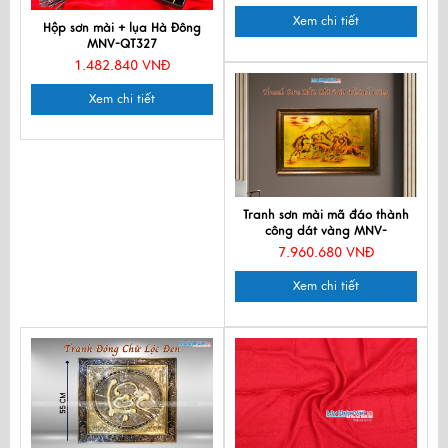
Xem chi tiết
Hộp sơn mài + lụa Hà Đông
MNV-QT327
1.482.840 VNĐ
Xem chi tiết
Tranh sơn mài mã đáo thành
công dát vàng MNV-
TSMDH8118
7.960.680 VNĐ
Xem chi tiết