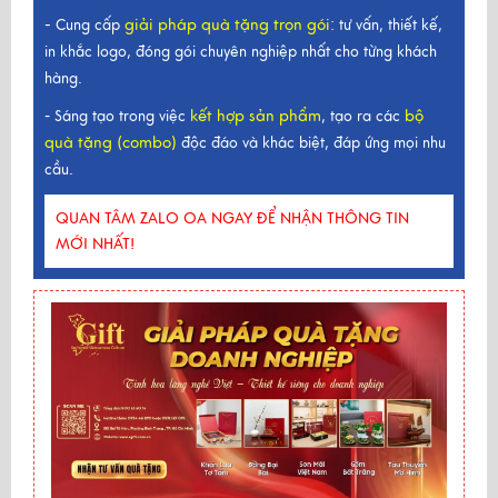
-
giải pháp quà tặng trọn gói
:
Cung cấp
tư vấn, thiết kế,
in khắc logo, đóng gói chuyên nghiệp nhất cho từng khách
hàng.
kết hợp sản phẩm
bộ
- Sáng tạo trong việc
, tạo ra các
quà tặng (combo)
độc đáo và khác biệt, đáp ứng mọi nhu
cầu.
QUAN TÂM ZALO OA NGAY ĐỂ NHẬN THÔNG TIN
MỚI NHẤT!