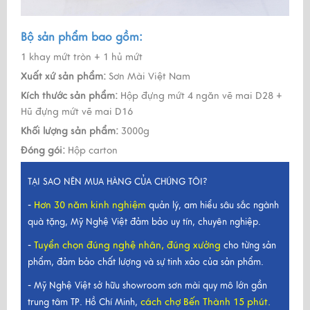
Bộ sản phẩm bao gồm:
1 khay mứt tròn + 1 hủ mứt
Xuất xứ sản phẩm:
Sơn Mài Việt Nam
Kích thước sản phẩm:
Hộp đựng mứt 4 ngăn vẽ mai D28 +
Hũ đựng mứt vẽ mai D16
Khối lượng sản phẩm:
3000g
Đóng gói:
Hộp carton
TẠI SAO NÊN MUA HÀNG CỦA CHÚNG TÔI?
Hơn 30 năm kinh nghiệm
-
quản lý, am hiểu sâu sắc ngành
quà tặng, Mỹ Nghệ Việt đảm bảo uy tín, chuyên nghiệp.
Tuyển chọn đúng nghệ nhân, đúng xưởng
-
cho từng sản
phẩm, đảm bảo chất lượng và sự tinh xảo của sản phẩm.
- Mỹ Nghệ Việt sở hữu showroom sơn mài quy mô lớn gần
cách chợ Bến Thành 15 phút.
trung tâm TP. Hồ Chí Minh,