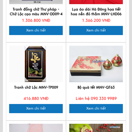
Tranh đồng chữ Thư pháp -
Lụa áo dài Hà Đông họa tiết
Chữ Lộc cạo màu MNV-DD09-4
hoa nền đỏ thắm MNV-LHD06
1.306.800 VNĐ
1.366.200 VNĐ
Xem chi tiết
Xem chi tiết
Tranh chữ Lộc MNV-TP009
Bộ quà tết MNV-QT63
416.880 VNĐ
Liên hệ 090 330 9989
Xem chi tiết
Xem chi tiết