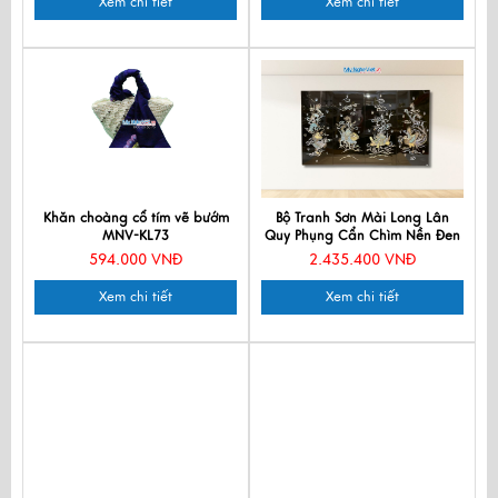
Xem chi tiết
Xem chi tiết
Khăn choàng cổ tím vẽ bướm
Bộ Tranh Sơn Mài Long Lân
MNV-KL73
Quy Phụng Cẩn Chìm Nền Đen
TSM2050-2
594.000 VNĐ
2.435.400 VNĐ
Xem chi tiết
Xem chi tiết