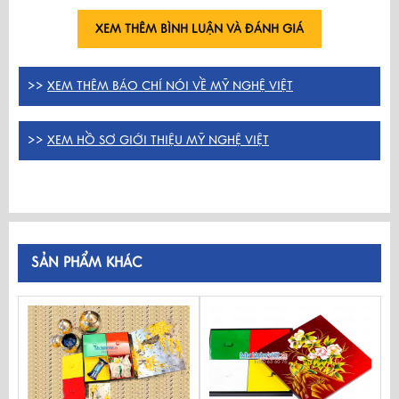
XEM THÊM BÌNH LUẬN VÀ ĐÁNH GIÁ
>>
XEM THÊM BÁO CHÍ NÓI VỀ MỸ NGHỆ VIỆT
>>
XEM HỒ SƠ GIỚI THIỆU MỸ NGHỆ VIỆT
SẢN PHẨM KHÁC