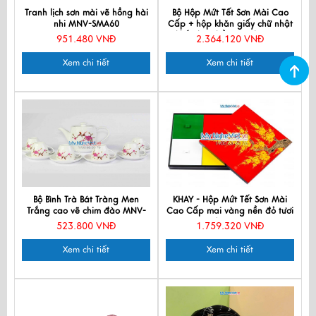
Tranh lịch sơn mài vẽ hồng hài
Bộ Hộp Mứt Tết Sơn Mài Cao
nhi MNV-SMA60
Cấp + hộp khăn giấy chữ nhật
khắc hoa hồng xanh MNV-
951.480 VNĐ
2.364.120 VNĐ
QT006
Xem chi tiết
Xem chi tiết
Bộ Bình Trà Bát Tràng Men
KHAY - Hộp Mứt Tết Sơn Mài
Trắng cao vẽ chim đào MNV-
Cao Cấp mai vàng nền đỏ tươi
TS060
4 ngăn rời MNV-HM02-4
523.800 VNĐ
1.759.320 VNĐ
Xem chi tiết
Xem chi tiết