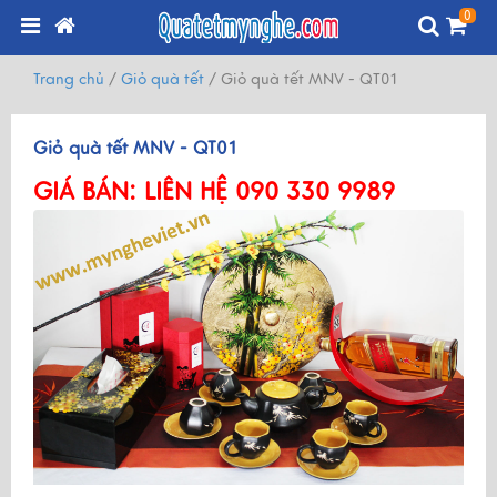
0
Trang chủ
/
Giỏ quà tết
/
Giỏ quà tết MNV - QT01
Giỏ quà tết MNV - QT01
GIÁ BÁN:
LIÊN HỆ 090 330 9989