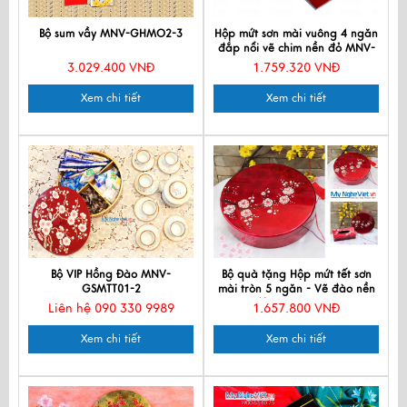
Bộ sum vầy MNV-GHMO2-3
Hộp mứt sơn mài vuông 4 ngăn
đắp nổi vẽ chim nền đỏ MNV-
HM04-1
3.029.400 VNĐ
1.759.320 VNĐ
Xem chi tiết
Xem chi tiết
Bộ VIP Hồng Đào MNV-
Bộ quà tặng Hộp mứt tết sơn
GSMTT01-2
mài tròn 5 ngăn - Vẽ đào nền
đỏ QTTBLT-Da-3
Liên hệ 090 330 9989
1.657.800 VNĐ
Xem chi tiết
Xem chi tiết