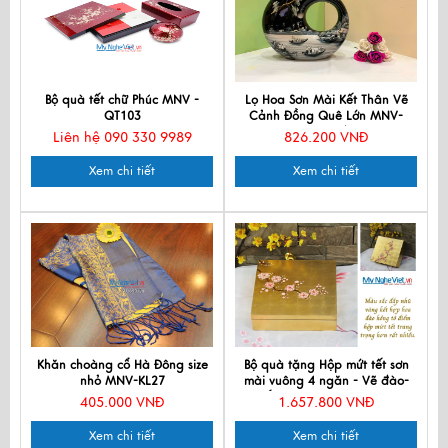
Bộ quà tết chữ Phúc MNV -
Lọ Hoa Sơn Mài Kết Thân Vẽ
QT103
Cảnh Đồng Quê Lớn MNV-
LHSM118/3-3
Liên hệ 090 330 9989
826.200 VNĐ
Xem chi tiết
Xem chi tiết
Khăn choàng cổ Hà Đông size
Bộ quà tặng Hộp mứt tết sơn
nhỏ MNV-KL27
mài vuông 4 ngăn - Vẽ đào-
Đắp Vàng QTTBLV-Da-1
405.000 VNĐ
1.657.800 VNĐ
Xem chi tiết
Xem chi tiết