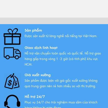
Sản phẩm
Được sản xuất từ làng nghề nổi tiếng tại Việt Nam.
Giao dịch linh hoạt
Hỗ trợ vận chuyển toàn quốc và quốc tế. Hỗ trợ giao
hàng gấp trong vòng 1 -2 giờ (có tính phí) khu vực
HCM.
Giá xuất xưởng
Sản phẩm được bán với giá gốc xuất xưởng không
qua trung gian nên rẻ hơn nhiều so với thị trường.
Hỗ trợ 24/7
Phục vụ 24/7 cho trải nghiệm mua sắm của khách
hàng không bị gián đoạn.