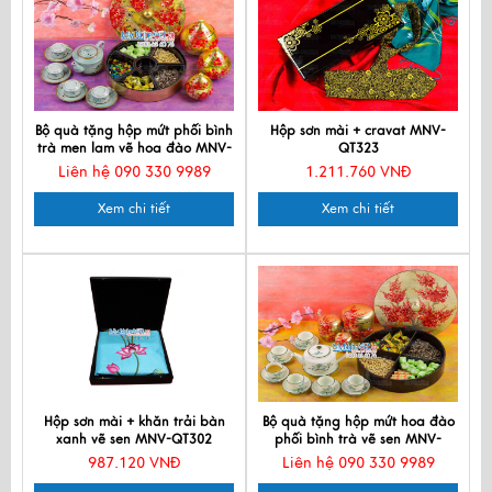
Bộ quà tặng hộp mứt phối bình
Hộp sơn mài + cravat MNV-
trà men lam vẽ hoa đào MNV-
QT323
QT112A
Liên hệ 090 330 9989
1.211.760 VNĐ
Xem chi tiết
Xem chi tiết
Hộp sơn mài + khăn trải bàn
Bộ quà tặng hộp mứt hoa đào
xanh vẽ sen MNV-QT302
phối bình trà vẽ sen MNV-
QT68-529-1
987.120 VNĐ
Liên hệ 090 330 9989