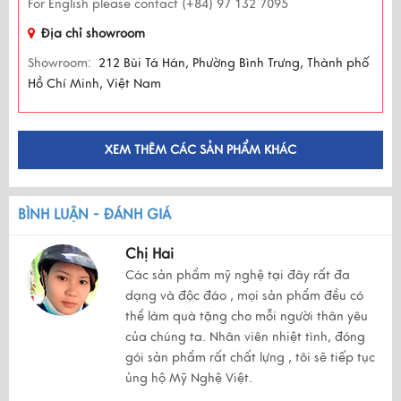
For English please contact (+84) 97 132 7095
Địa chỉ showroom
Showroom:
212 Bùi Tá Hán, Phường Bình Trưng, Thành phố
Hồ Chí Minh, Việt Nam
XEM THÊM CÁC SẢN PHẨM KHÁC
BÌNH LUẬN - ĐÁNH GIÁ
Chị Hai
Các sản phẩm mỹ nghệ tại đây rất đa
dạng và độc đáo , mọi sản phẩm đều có
thể làm quà tặng cho mỗi người thân yêu
của chúng ta. Nhân viên nhiệt tình, đóng
gói sản phẩm rất chất lựng , tôi sẽ tiếp tục
ủng hộ Mỹ Nghệ Việt.