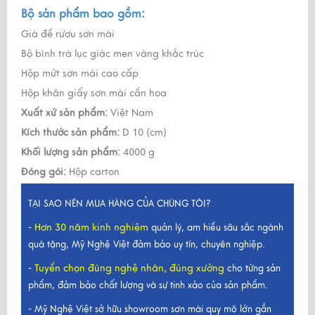
Bộ sản phẩm bao gồm:
Giá để rượu sơn mài
Bộ bình trà lục giác men vàng khắc trúc
Hộp mứt sơn mài cao cấp
Hộp khăn giấy sơn mài cẩn hoa
Xuất xứ sản phẩm:
Việt Nam
Kích thước sản phẩm:
D 10 (cm)
Khối lượng sản phẩm:
4000 g
Đóng gói:
Hộp carton
TẠI SAO NÊN MUA HÀNG CỦA CHÚNG TÔI?
Hơn 30 năm kinh nghiệm
-
quản lý, am hiểu sâu sắc ngành
quà tặng, Mỹ Nghệ Việt đảm bảo uy tín, chuyên nghiệp.
Tuyển chọn đúng nghệ nhân, đúng xưởng
-
cho từng sản
phẩm, đảm bảo chất lượng và sự tinh xảo của sản phẩm.
- Mỹ Nghệ Việt sở hữu showroom sơn mài quy mô lớn gần