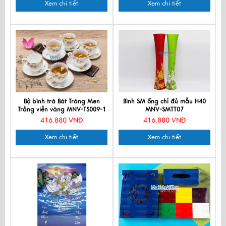
Xem chi tiết
Xem chi tiết
Bộ bình trà Bát Tràng Men
Bình SM ống chỉ đủ mẫu H40
Trắng viền vàng MNV-TS009-1
MNV-SMTT07
416.880 VNĐ
416.880 VNĐ
Xem chi tiết
Xem chi tiết