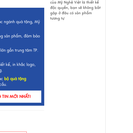
của Mỹ Nghệ Việt là thiết kế
độc quyền, bạn sẽ không bắt
gặp ở đâu có sản phẩm
tương tự
ắc ngành quà tặng, Mỹ
ng sản phẩm, đảm bảo
lớn gần trung tâm TP.
iết kế, in khắc logo,
g.
ác
bộ quà tặng
cầu.
TIN MỚI NHẤT!