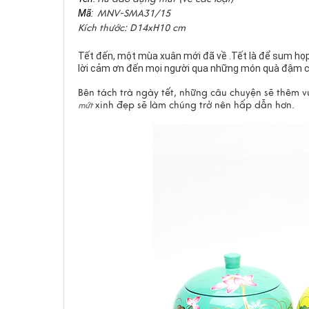
Mã:
MNV-SMA31/15
Kích thước: D14xH10 cm
Tết đến, một mùa xuân mới đã về .Tết là để sum họp,
lời cảm ơn đến mọi người qua những món quà đậm c
Bên tách trà ngày tết, những câu chuyện sẽ thêm v
xinh đẹp sẽ làm chúng trở nên hấp dẫn hơn.
mứt