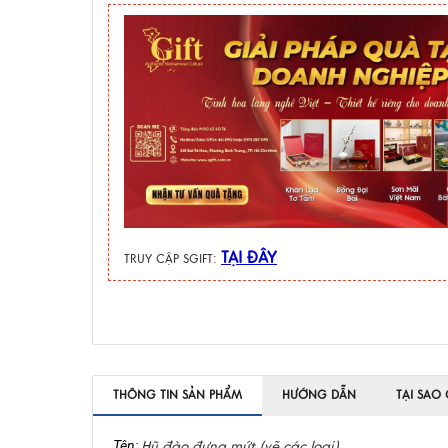
TẠI ĐÂY
TRUY CẬP SGIFT:
THÔNG TIN SẢN PHẨM
HƯỚNG DẪN
TẠI SAO
Tên:
Hũ đào đựng mứt (vẽ các loại)