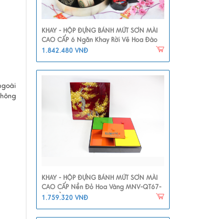
KHAY - HỘP ĐỰNG BÁNH MỨT SƠN MÀI
CAO CẤP 6 Ngăn Khay Rời Vẽ Hoa Đào
MNV-QT112
1.842.480 VNĐ
ngoài
không
KHAY - HỘP ĐỰNG BÁNH MỨT SƠN MÀI
CAO CẤP Nền Đỏ Hoa Vàng MNV-QT67-
2(nhiều Màu)
1.759.320 VNĐ