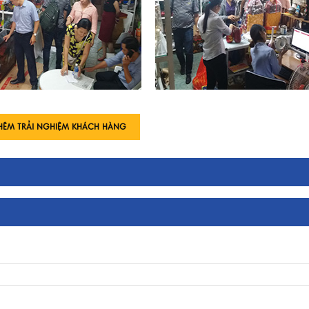
HÊM TRẢI NGHIỆM KHÁCH HÀNG