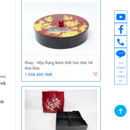
Khay - Hộp Đựng Bánh Mứt Sơn Mài Vẽ
Trò
chuyện
Mai Đào
với
1.058.400 VNĐ
chúng
 mài
tôi
 và
ười