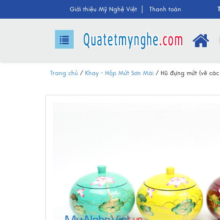
Giới thiệu Mỹ Nghệ Việt
Thanh toán
Trang chủ
/
Khay - Hộp Mứt Sơn Mài
/
Hũ đựng mứt (vẽ cá