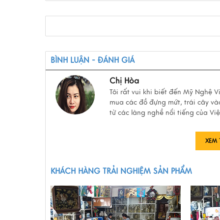
BÌNH LUẬN - ĐÁNH GIÁ
Chị Hòa
Tôi rất vui khi biết đến Mỹ Nghệ 
mua các đồ đựng mứt, trái cây và
từ các làng nghề nổi tiếng của Vi
XEM 
KHÁCH HÀNG TRẢI NGHIỆM SẢN PHẨM