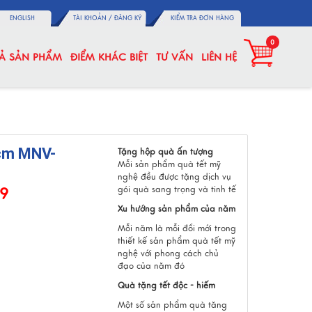
ENGLISH
TÀI KHOẢN /
ĐĂNG KÝ
KIỂM TRA ĐƠN HÀNG
0
CẢ SẢN PHẨM
ĐIỂM KHÁC BIỆT
TƯ VẤN
LIÊN HỆ
4cm MNV-
Tặng hộp quà ấn tượng
Mỗi sản phẩm quà tết mỹ
nghệ đều được tặng dịch vụ
gói quà sang trọng và tinh tế
89
Xu hướng sản phẩm của năm
Mỗi năm là mỗi đổi mới trong
thiết kế sản phẩm quà tết mỹ
nghệ với phong cách chủ
đạo của năm đó
Quà tặng tết độc - hiếm
Một số sản phẩm quà tăng