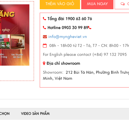
THÊM VÀO GIỎ
MUA NGAY
C
Tổng đài 1900 63 60 76
Hotline 0903 30 99 89
info@myngheviet.vn
08h - 18h00 từ T2 - T6, T7 - CN: 8h00 - 17
For English please contact (+84) 97 132 7095
Địa chỉ showroom
Showroom:
212 Bùi Tá Hán, Phường Bình Trưn
Minh, Việt Nam
 CHỌN
VIDEO SẢN PHẨM