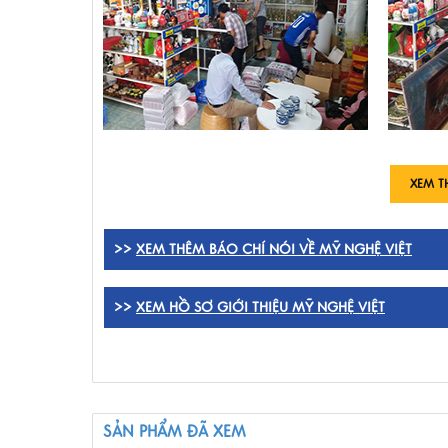
XEM T
>>
XEM THÊM BÁO CHÍ NÓI VỀ MỸ NGHỆ VIỆT
>>
XEM HỒ SƠ GIỚI THIỆU MỸ NGHỆ VIỆT
SẢN PHẨM ĐÃ XEM