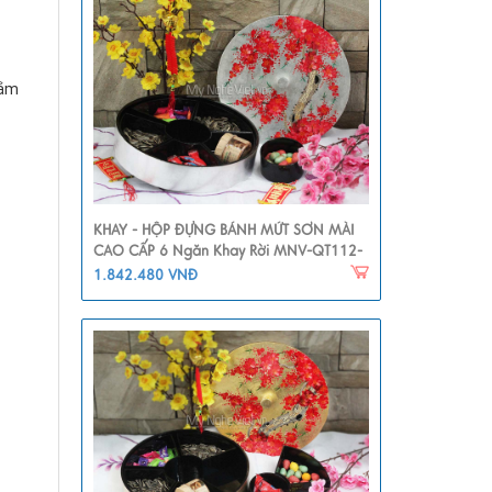
gắm
KHAY - HỘP ĐỰNG BÁNH MỨT SƠN MÀI
CAO CẤP 6 Ngăn Khay Rời MNV-QT112-
1
1.842.480 VNĐ