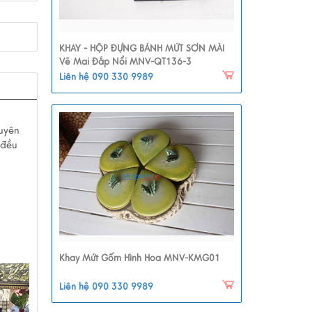
KHAY - HỘP ĐỰNG BÁNH MỨT SƠN MÀI
Vẽ Mai Đắp Nổi MNV-QT136-3
Liên hệ 090 330 9989
xuyên
 đều
Khay Mứt Gốm Hình Hoa MNV-KMG01
Liên hệ 090 330 9989