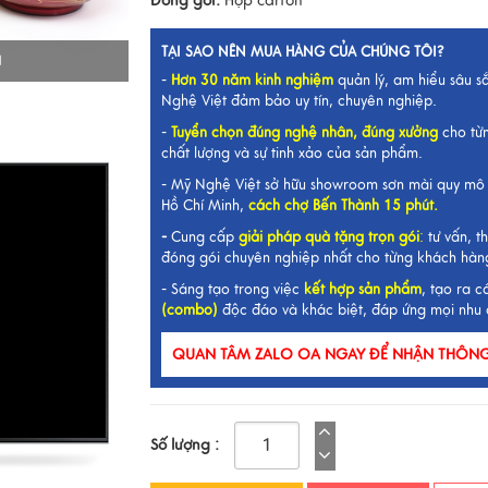
Đóng gói:
Hộp carton
TẠI SAO NÊN MUA HÀNG CỦA CHÚNG TÔI?
I
-
Hơn 30 năm kinh nghiệm
quản lý, am hiểu sâu s
Nghệ Việt đảm bảo uy tín, chuyên nghiệp.
-
Tuyển chọn đúng nghệ nhân, đúng xưởng
cho từ
chất lượng và sự tinh xảo của sản phẩm.
- Mỹ Nghệ Việt sở hữu showroom sơn mài quy mô 
Hồ Chí Minh,
cách chợ Bến Thành 15 phút.
-
Cung cấp
giải pháp quà tặng trọn gói
:
tư vấn, th
đóng gói chuyên nghiệp nhất cho từng khách hàn
- Sáng tạo trong việc
kết hợp sản phẩm
, tạo ra c
(combo)
độc đáo và khác biệt, đáp ứng mọi nhu 
QUAN TÂM ZALO OA NGAY ĐỂ NHẬN THÔNG 
Số lượng :