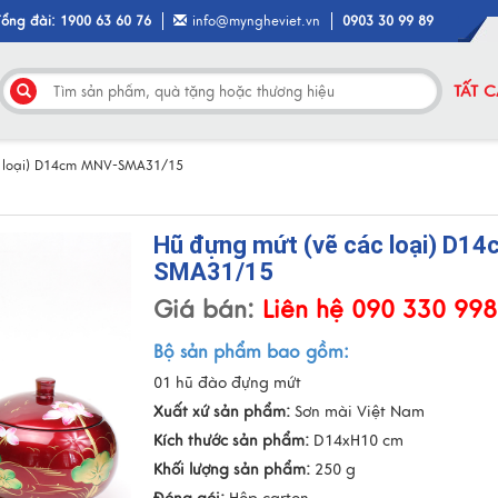
Tổng đài: 1900 63 60 76
info@myngheviet.vn
0903 30 99 89
TẤT 
c loại) D14cm MNV-SMA31/15
Hũ đựng mứt (vẽ các loại) D1
SMA31/15
Giá bán:
Liên hệ 090 330 99
Bộ sản phẩm bao gồm:
01 hũ đào đựng mứt
Xuất xứ sản phẩm:
Sơn mài Việt Nam
Kích thước sản phẩm:
D14xH10 cm
Khối lượng sản phẩm:
250 g