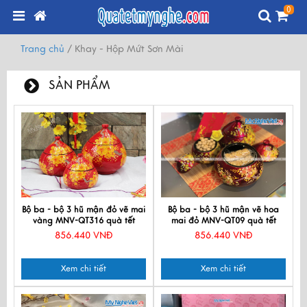
0
Trang chủ
/
Khay - Hộp Mứt Sơn Mài
SẢN PHẨM
Bộ ba - bộ 3 hũ mận đỏ vẽ mai
Bộ ba - bộ 3 hũ mận vẽ hoa
vàng MNV-QT316 quà tết
mai đỏ MNV-QT09 quà tết
856.440 VNĐ
856.440 VNĐ
Xem chi tiết
Xem chi tiết