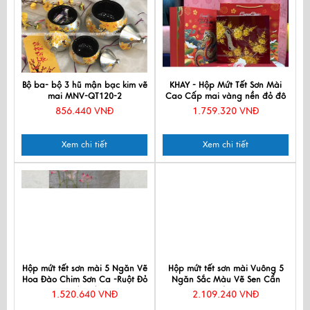
Bộ ba- bộ 3 hũ mận bạc kim vẽ
KHAY - Hộp Mứt Tết Sơn Mài
mai MNV-QT120-2
Cao Cấp mai vàng nền đỏ đô
HM02-3
856.440 VNĐ
1.759.320 VNĐ
Xem chi tiết
Xem chi tiết
Hộp mứt tết sơn mài 5 Ngăn Vẽ
Hộp mứt tết sơn mài Vuông 5
Hoa Đào Chim Sơn Ca -Ruột Đỏ
Ngăn Sắc Màu Vẽ Sen Cẩn
D30xH7.5 (9cm) QTDHV1
Trứng Màu Đỏ D30cm MNV-
1.520.640 VNĐ
2.109.240 VNĐ
QTTN1