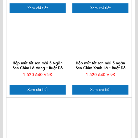
Xem chi tiết
Xem chi tiết
Hộp mứt tết sơn mài 5 Ngăn
Hộp mứt tết sơn mài 5 ngăn
Sen Chim Lá Vàng - Ruột Đỏ
Sen Chim Xanh Lá - Ruột Đỏ
D30xH7.5 (9cm) QTDHI1.1
D30xH7.5 (9cm) QTDHI1
1.520.640 VNĐ
1.520.640 VNĐ
Xem chi tiết
Xem chi tiết